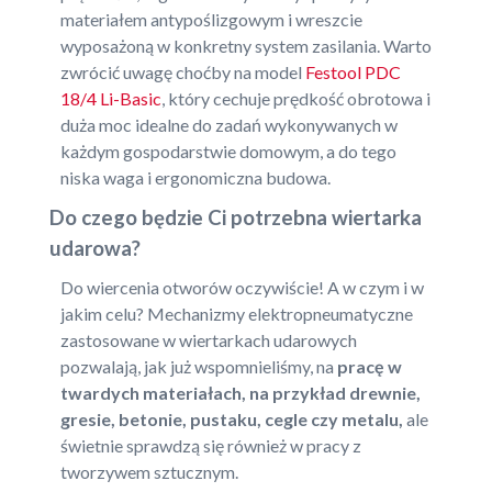
materiałem antypoślizgowym i wreszcie
wyposażoną w konkretny system zasilania. Warto
zwrócić uwagę choćby na model
Festool PDC
18/4 Li-Basic
, który cechuje prędkość obrotowa i
duża moc idealne do zadań wykonywanych w
każdym gospodarstwie domowym, a do tego
niska waga i ergonomiczna budowa.
Do czego będzie Ci potrzebna wiertarka
udarowa?
Do wiercenia otworów oczywiście! A w czym i w
jakim celu? Mechanizmy elektropneumatyczne
zastosowane w wiertarkach udarowych
pozwalają, jak już wspomnieliśmy, na
pracę w
twardych materiałach, na przykład drewnie,
gresie, betonie, pustaku, cegle czy metalu,
ale
świetnie sprawdzą się również w pracy z
tworzywem sztucznym.