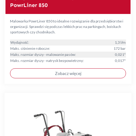
PowrLiner 850
Malowarka PowrLiner 850 to idealne rozwiązanie dla przedsiębiorstw i
organizacji. Sprawdzi się podczas lekkich prac na parkingach, boiskach
sportowych czy chodnikach.
Wydajność:
1,3 l/m
Maks. ciśnienie robocze:
172 bar
Maks. rozmiar dyszy - malowanie pasów:
0,021"
Maks. rozmiar dyszy - natrysk bezpowietrzny:
0,017"
Zobacz więcej