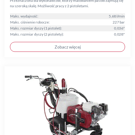
Przeznaczona dla wykonawców, którzy malowaniem pasów zajmują się
na szeroką skalę. Możliwość pracy z 2 pistoletami.
Maks. wydajność:
5,68 l/min
Maks. ciśnienie robocze:
227 bar
Maks. rozmiar dyszy (1 pistolet):
0,036"
Maks. rozmiar dyszy (2 pistolety):
0,028"
Zobacz więcej