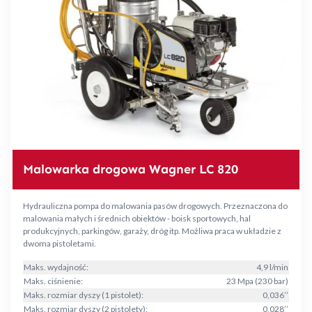
Malowarka drogowa Wagner LC 820
Hydrauliczna pompa do malowania pasów drogowych. Przeznaczona do
malowania małych i średnich obiektów - boisk sportowych, hal
produkcyjnych, parkingów, garaży, dróg itp. Możliwa praca w układzie z
dwoma pistoletami.
Maks. wydajność:
4,9 l/min
Maks. ciśnienie:
23 Mpa (230 bar)
Maks. rozmiar dyszy (1 pistolet):
0,036’’
Maks. rozmiar dyszy (2 pistolety):
0,028’’