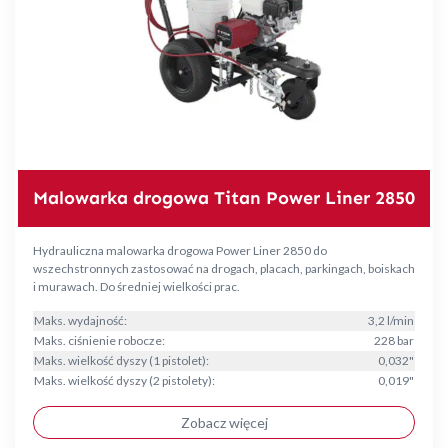
Malowarka drogowa Titan Power Liner 2850
Hydrauliczna malowarka drogowa Power Liner 2850 do
wszechstronnych zastosować na drogach, placach, parkingach, boiskach
i murawach. Do średniej wielkości prac.
Maks. wydajność:
3,2 l/min
Maks. ciśnienie robocze:
228 bar
Maks. wielkość dyszy (1 pistolet):
0,032"
Maks. wielkość dyszy (2 pistolety):
0,019"
Zobacz więcej