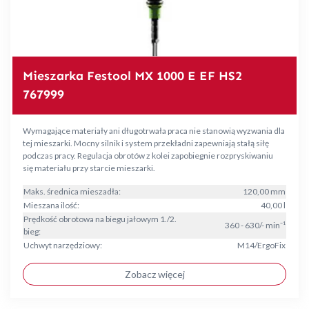
Mieszarka Festool MX 1000 E EF HS2
767999
Wymagające materiały ani długotrwała praca nie stanowią wyzwania dla
tej mieszarki. Mocny silnik i system przekładni zapewniają stałą siłę
podczas pracy. Regulacja obrotów z kolei zapobiegnie rozpryskiwaniu
się materiału przy starcie mieszarki.
Maks. średnica mieszadła:
120,00 mm
Mieszana ilość:
40,00 l
Prędkość obrotowa na biegu jałowym 1./2.
360 - 630/- min⁻¹
bieg:
Uchwyt narzędziowy:
M14/ErgoFix
Zobacz więcej