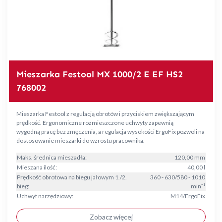
Mieszarka Festool MX 1000/2 E EF HS2
768002
Mieszarka Festool z regulacją obrotów i przyciskiem zwiększającym
prędkość. Ergonomiczne rozmieszczone uchwyty zapewnią
wygodną pracę bez zmęczenia, a regulacja wysokości ErgoFix pozwoli na
dostosowanie mieszarki do wzrostu pracownika.
Maks. średnica mieszadła:
120,00 mm
Mieszana ilość:
40,00 l
Prędkość obrotowa na biegu jałowym 1./2.
360 - 630/580 - 1010
bieg:
min⁻¹
Uchwyt narzędziowy:
M14/ErgoFix
Zobacz więcej