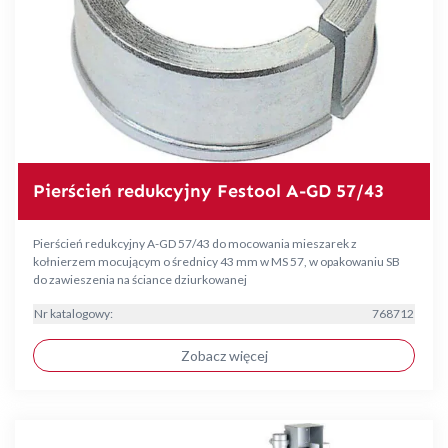
Pierścień redukcyjny Festool A-GD 57/43
Pierścień redukcyjny A-GD 57/43 do mocowania mieszarek z
kołnierzem mocującym o średnicy 43 mm w MS 57, w opakowaniu SB
do zawieszenia na ściance dziurkowanej
Nr katalogowy:
768712
Zobacz więcej