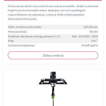
Dostosuj wysokość mieszarki do wzrostu pracownika - dzięki systemowi
ErgoFix jest to niezwykle łatwe. Spokojny rozruch zapobiegnie
rozpryskiwaniu się substancji, a mocny silnik z kolei zapewnia
intensywne mieszanie.
Maks. średnica mieszadła:
120,00 mm
Mieszana ilość:
40,00 l
Prędkość obrotowa na biegu jałowym 1./2.
360 - 630/580 - 1010
bieg:
min⁻¹
Uchwyt narzędziowy:
M14/ErgoFix
Zobacz więcej