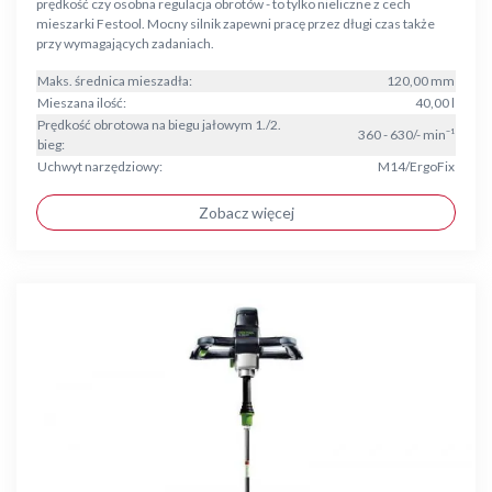
prędkość czy osobna regulacja obrotów - to tylko nieliczne z cech
mieszarki Festool. Mocny silnik zapewni pracę przez długi czas także
przy wymagających zadaniach.
Maks. średnica mieszadła:
120,00 mm
Mieszana ilość:
40,00 l
Prędkość obrotowa na biegu jałowym 1./2.
360 - 630/- min⁻¹
bieg:
Uchwyt narzędziowy:
M14/ErgoFix
Zobacz więcej