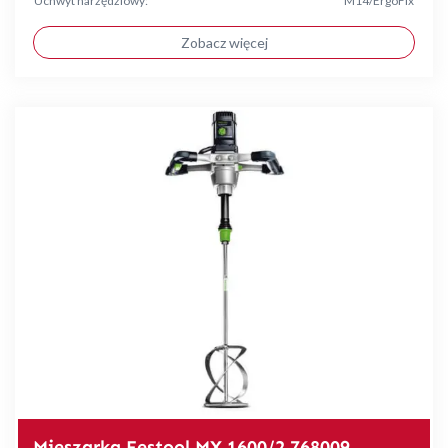
Uchwyt narzędziowy:
M14/ErgoFix
Zobacz więcej
Mieszarka Festool MX 1600/2 768009