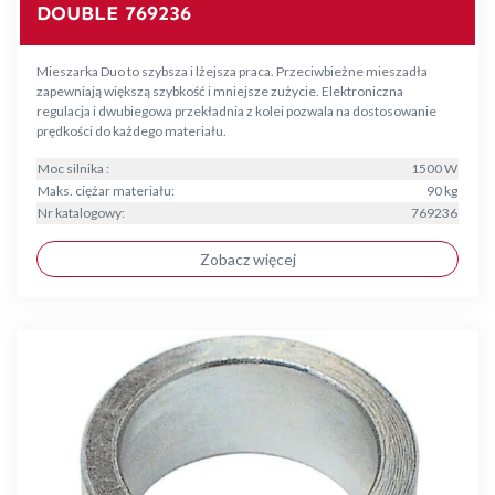
DOUBLE 769236
Mieszarka Duo to szybsza i lżejsza praca. Przeciwbieżne mieszadła
zapewniają większą szybkość i mniejsze zużycie. Elektroniczna
regulacja i dwubiegowa przekładnia z kolei pozwala na dostosowanie
prędkości do każdego materiału.
Moc silnika :
1500 W
Maks. ciężar materiału:
90 kg
Nr katalogowy:
769236
Zobacz więcej