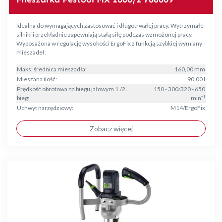
Idealna do wymagających zastosować i długotrwałej pracy. Wytrzymałe
silniki i przekładnie zapewniają stałą siłę podczas wzmożonej pracy.
Wyposażona w regulację wysokości ErgoFix z funkcją szybkiej wymiany
mieszadeł.
Maks. średnica mieszadła:
160,00 mm
Mieszana ilość:
90,00 l
Prędkość obrotowa na biegu jałowym 1./2.
150 - 300/320 - 650
bieg:
min⁻¹
Uchwyt narzędziowy:
M14/ErgoFix
Zobacz więcej