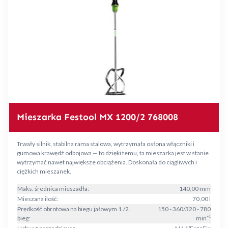
Mieszarka Festool MX 1200/2 768008
Trwały silnik, stabilna rama stalowa, wytrzymała osłona włączniki i
gumowa krawędź odbojowa — to dzięki temu, ta mieszarka jest w stanie
wytrzymać nawet największe obciążenia. Doskonała do ciągliwych i
ciężkich mieszanek.
Maks. średnica mieszadła:
140,00 mm
Mieszana ilość:
70,00 l
Prędkość obrotowa na biegu jałowym 1./2.
150 - 360/320 - 780
bieg:
min⁻¹