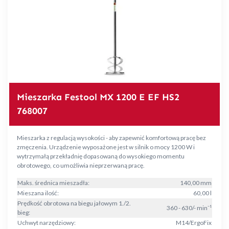
Mieszarka Festool MX 1200 E EF HS2
768007
Mieszarka z regulacją wysokości - aby zapewnić komfortową pracę bez
zmęczenia. Urządzenie wyposażone jest w silnik o mocy 1200 W i
wytrzymałą przekładnię dopasowaną do wysokiego momentu
obrotowego, co umożliwia nieprzerwaną pracę.
Maks. średnica mieszadła:
140,00 mm
Mieszana ilość:
60,00 l
Prędkość obrotowa na biegu jałowym 1./2.
360 - 630/- min⁻¹
bieg:
Uchwyt narzędziowy:
M14/ErgoFix