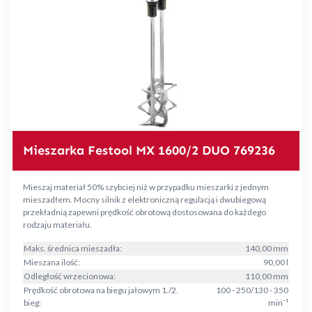
Mieszarka Festool MX 1600/2 DUO 769236
Mieszaj materiał 50% szybciej niż w przypadku mieszarki z jednym
mieszadłem. Mocny silnik z elektroniczną regulacją i dwubiegową
przekładnią zapewni prędkość obrotową dostosowana do każdego
rodzaju materiału.
Maks. średnica mieszadła:
140,00 mm
Mieszana ilość:
90,00 l
Odległość wrzecionowa:
110,00 mm
Prędkość obrotowa na biegu jałowym 1./2.
100 - 250/130 - 350
bieg:
min⁻¹