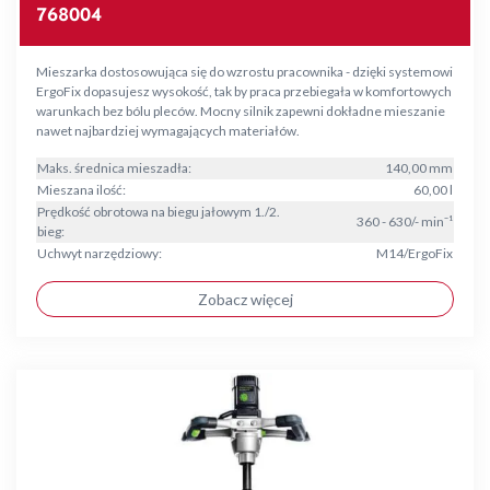
768004
Mieszarka dostosowująca się do wzrostu pracownika - dzięki systemowi
ErgoFix dopasujesz wysokość, tak by praca przebiegała w komfortowych
warunkach bez bólu pleców. Mocny silnik zapewni dokładne mieszanie
nawet najbardziej wymagających materiałów.
Maks. średnica mieszadła:
140,00 mm
Mieszana ilość:
60,00 l
Prędkość obrotowa na biegu jałowym 1./2.
360 - 630/- min⁻¹
bieg:
Uchwyt narzędziowy:
M14/ErgoFix
Zobacz więcej