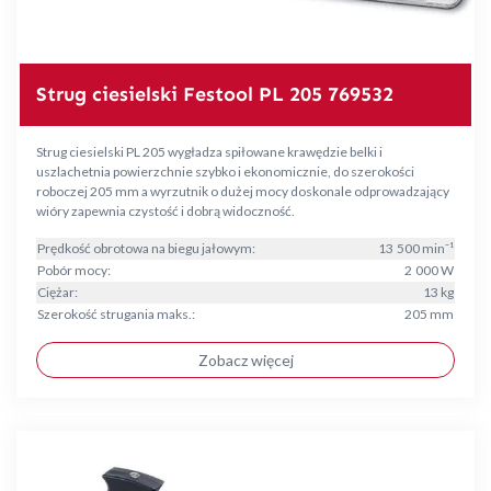
Strug ciesielski Festool PL 205 769532
Strug ciesielski PL 205 wygładza spiłowane krawędzie belki i
uszlachetnia powierzchnie szybko i ekonomicznie, do szerokości
roboczej 205 mm a wyrzutnik o dużej mocy doskonale odprowadzający
wióry zapewnia czystość i dobrą widoczność.
Prędkość obrotowa na biegu jałowym:
13 500 min⁻¹
Pobór mocy:
2 000 W
Ciężar:
13 kg
Szerokość strugania maks.:
205 mm
Zobacz więcej