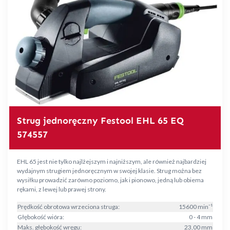
Strug jednoręczny Festool EHL 65 EQ
574557
EHL 65 jest nie tylko najlżejszym i najniższym, ale również najbardziej
wydajnym strugiem jednoręcznym w swojej klasie. Strug można bez
wysiłku prowadzić zarówno poziomo, jak i pionowo, jedną lub obiema
rękami, z lewej lub prawej strony.
Prędkość obrotowa wrzeciona struga:
15600 min⁻¹
Głębokość wióra:
0 - 4 mm
Maks. głębokość wręgu:
23,00 mm