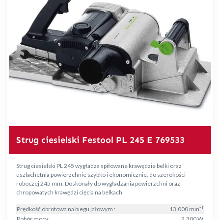
Strug ciesielski Festool PL 245 E 769533
Strug ciesielski PL 245 wygładza spiłowane krawędzie belki oraz
uszlachetnia powierzchnie szybko i ekonomicznie, do szerokości
roboczej 245 mm. Doskonały do wygładzania powierzchni oraz
chropowatych krawędzi cięcia na belkach
Prędkość obrotowa na biegu jałowym :
13 000 min⁻¹
Pobór mocy:
2 300 W