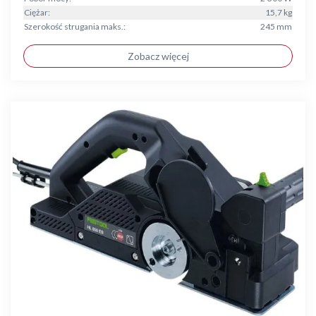
Ciężar:
15,7 kg
Szerokość strugania maks.:
245 mm
Zobacz więcej