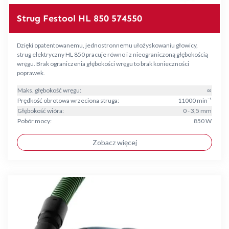
Strug Festool HL 850 574550
Dzięki opatentowanemu, jednostronnemu ułożyskowaniu głowicy,
strug elektryczny HL 850 pracuje równo i z nieograniczoną głębokością
wręgu. Brak ograniczenia głębokości wręgu to brak konieczności
poprawek.
Maks. głębokość wręgu:
∞
Prędkość obrotowa wrzeciona struga:
11000 min⁻¹
Głębokość wióra:
0 - 3,5 mm
Pobór mocy:
850 W
Zobacz więcej