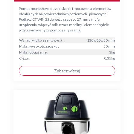
Pomoc montażowa do zaciskania i mocowania elementów
obrabianych na powierzchniach poziomych i pionowych.
Podłącz CT WINGS do węża ssącego 27 mm z mufą
urządzenia, włączyć odkurzacz mobilny i element będzie
przytrzymywany za pomocą siły ssania.
Wymiary (dł. x szer. x wys.) :
130 x 80 x 50 mm
Maks. wysokość zacisku :
50 mm
Maks. obciążenie:
3kg
Ciężar:
0,35kg
Zobacz więcej