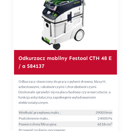
Odkurzacz mobilny Festool CTH 48 E
/ a 584137
Odkurzacz stworzony do pracy z pyłami drewna, klasy H,
azbestowymi, rakotwórczymi i chorobotwórczymi.
Doskonale sprawdzi się na placu budowy czy w warsztacie, a
funkcja antystatyczna zapobiegnie wyładowaniom
elektrostatycznym.
Wielkość przepływu maks.:
3900 l/min
Podciśnienie maks.:
24000 Pa
Powierzchnia filtracyjna:
6318 cm²
Przewód zasilania sieciowego,