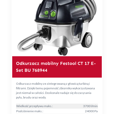
Odkurzacz mobilny Festool CT 17 E-
Set BU 768944
Odkurzacz mobilny ze zintegrowaną z głowicą turbiną i
filtrami. Dzięki temu pojemność zbiornika wykorzystywana
jest niemal w całości. Doskonale nadaje się do zasysania
pyłu, brudu oraz wody.
Wielkość przepływu maks.:
3700 l/min
Podciśnienie maks.:
24000 Pa