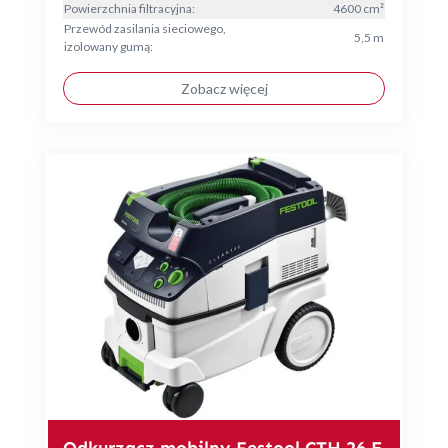
Powierzchnia filtracyjna:
4600 cm²
Przewód zasilania sieciowego,
5,5 m
izolowany gumą:
Zobacz więcej