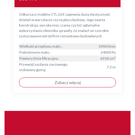
Odkurzacz mobilny CTL 26 E zapewnia dużą elastyczność
działań w warsztacie czy na placu budowy. Jego zwarta
konstrukcja, wysoka moc ssania czy też optymalne
wykorzystanie zbiornika sprawiły, że znalazł on szerokie
zastosowanie wśród firm remontowo-budowlanych.
Wielkość przepływu maks.:
3900 l/min
Podciśnienie maks.:
24000 Pa
Powierzchnia filtracyjna:
6318 cm²
Przewód zasilania sieciowego,
7,5 m
izolowany gumą:
Zobacz więcej