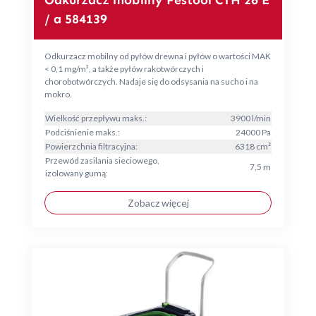
Odkurzacz mobilny Festool CTH 26 E
/ a 584139
Odkurzacz mobilny od pyłów drewna i pyłów o wartości MAK
< 0,1 mg/m³, a także pyłów rakotwórczych i
chorobotwórczych. Nadaje się do odsysania na sucho i na
mokro.
Wielkość przepływu maks.:
3900 l/min
Podciśnienie maks.:
24000 Pa
Powierzchnia filtracyjna:
6318 cm²
Przewód zasilania sieciowego,
7,5 m
izolowany gumą:
Zobacz więcej