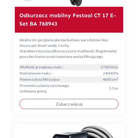
Odkurzacz mobilny Festool CT 17 E-
Set BA 768943
Idealny do sprzątania placów budowy, warsztatów i biur.
Zasysa pył, brud i wodę. Cechą
charakterystyczną odkurzacza jest możliwość długotrwałej
pracy bez konieczności wymiany worka filtrującego.
Wielkość przepływu maks.:
3700 l/min
Podciśnienie maks.:
24000 Pa
Powierzchnia filtracyjna:
4600 cm²
Przewód zasilania sieciowego,
5,5 m
izolowany gumą:
Zobacz więcej