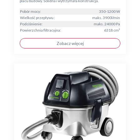
placu budowy. Solidna i wytrzymała konstrukcja.
Pobór mocy:
350-1200 W
Wielkość przepływu :
maks. 3900l/min
Podciśnienie:
maks. 24000 Pa
Powierzchnia filtracyjna:
6318 cm²
Zobacz więcej