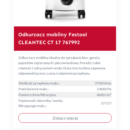
Odkurzacz mobilny Festool
CLEANTEC CT 17 767992
Odkurzacz mobilny idealny do sprzątania biur, garaży,
pojazdów ciężarowych i placów budowy. Poradzi sobie
również z odsysaniem wody. Duża moc turbiny zapewnia
odpowiednią moc ssana i natężenie przepływu.
Wielkość przepływu maks.:
3700 l/min
Podciśnienie maks.:
24000 Pa
Powierzchnia filtracyjna:
4600 cm²
Pojemność zbiornika / worka
17/17 l
filtrującego maks.:
Zobacz więcej