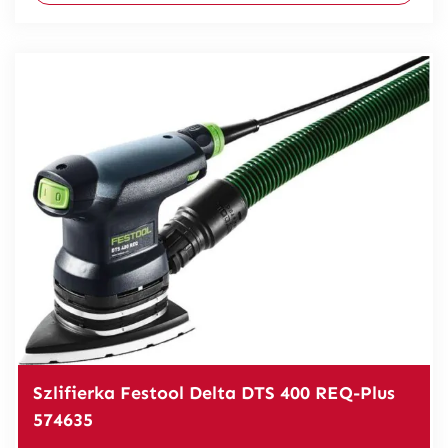
Szlifierka Festool Delta DTS 400 REQ-Plus
574635