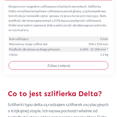
Bezpieczne i wygodne szlifowania w każdych warunkach. Szlifierka
Delta umożliwia bezpyłowe szlifowanie ponad głową, a jej kompaktowa
konstrukcja i niewielki ciężar sprawa, że praca ta nie jest męcząca. Stała
prędkość obrotowa gwarantuje o 25% lepszą wydajność szlifowania.
Elektronarzędzie zapewnia dobrą widoczność obrabianego przedmiotu
w czasie pracy.
Suw szlifujący:
2 mm
Wymienna stopa szlifierska:
100 x 150 mm
Prędkość obrotowa na biegu jałowym:
6 000 - 12 000 min⁻¹
Ciężar:
1,2 kg
Zobacz więcej
Co to jest szlifierka Delta?
Szlifierki typu delta są rodzajem szlifierek oscylacyjnych
o trójkątnej stopie. Ich nazwa pochodzi właśnie od
kształtu tej stopy, która przypomina grecką literę Delta.