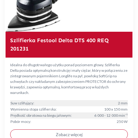
Szlifierka Festool Delta DTS 400 REQ
201231
Idealna do długotrwałego użytku ponad poziomem głowy. Szlifierka
Delta posiada optymalną konstrukcję i mały ciężar, który w połączeniu ze
zintegrowanym pojemnikiem Longlife na pył, powłoką SoftGrip na
uchwytach czy nakładanym zabezpieczeniem PROTECTOR do ochrony
krawędzi, zapewnia optymalną, komfortową pracę w każdych
warunkach.
Suw szlifujący:
2 mm
Wymienna stopa szlifierska:
100 x 150 mm
Prędkość obrotowa na biegu jałowym:
6 000 - 12 000 min⁻¹
Pobór mocy:
250 W
Zobacz więcej