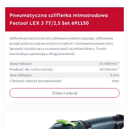
Pneumatyczna szlifierka mimośrodowa
Festool LEX 3 77/2,5 Set 691150
Szlifierka przeznaczona do szlifowania wykończającego, szlifowania
przejść podczas napraw małych urządzeń i cieniowania powierzchni.
Sprawdzi się także przy usuwaniu wad i zacieków lakieru. Trwała
konstrukcja zapewniająca długą żywotność.
Suwy robocze:
21 000 min⁻¹
Prędkość obr. ruchu mimośr.:
10 500 min⁻¹
Suw szlifujący:
3 mm
Ciśnienie robocze (przepływowe):
6 bar
Zobacz więcej