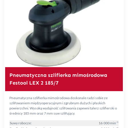
Pneumatyczna szlifierka mimośrodowa
Festool LEX 2 185/7
Pneumatyczna szlifierka mimośrodowa doskonale radzi sobie ze
szlifowaniem międzyoperacyjnym i zgrubnym dużych i płaskich
powierzchni. Wysoką wydajność szlifowania zapewni talerz szlifierski o
średnicy 185 mm oraz 7 mm suw szlifujący.
Suwy robocze:
16 000 min⁻¹