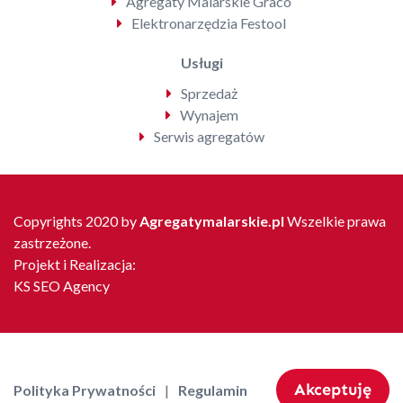
Agregaty Malarskie Graco
Elektronarzędzia Festool
Usługi
Sprzedaż
Wynajem
Serwis agregatów
Copyrights 2020 by
Agregatymalarskie.pl
Wszelkie prawa
zastrzeżone.
Projekt i Realizacja:
KS SEO Agency
Akceptuję
Polityka Prywatności
Regulamin