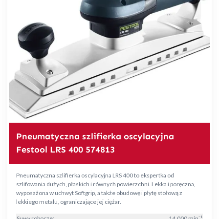
Pneumatyczna szlifierka oscylacyjna
Festool LRS 400 574813
Pneumatyczna szlifierka oscylacyjna LRS 400 to ekspertka od
szlifowania dużych, płaskich i równych powierzchni. Lekka i poręczna,
wyposażona w uchwyt Softgrip, a także obudowę i płytę stołową z
lekkiego metalu, ograniczające jej ciężar.
Suwy robocze:
14 000 min⁻¹