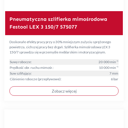
Pneumatyczna szlifierka mimośrodowa
Festool LEX 3 150/7 575077
Doskonałe efekty pracy przy o 30% mniejszym zużyciu sprężonego
powietrza, cichszej pracy bez drgań. Szlifierka mimośrodowa LEX 3
150/7 sprawdza się w przemyśle meblarskim i motoryzacyjnym.
Suwy robocze:
20 000 min⁻¹
Prędkość obr. ruchu mimośr.:
10 000 min⁻¹
Suw szlifujący:
7 mm
Ciśnienie robocze (przepływowe):
6 bar
Zobacz więcej