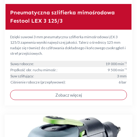
Pneumatyczna szlifierka mimośrodowa
Festool LEX 3 125/3
Dzięki suwowi 3 mm pneumatyczna szlifierka mimośrodowa LEX 3
125/3 zapewnia wyniki najwyższej jakości. Talerz o średnicy 125 mm
nadaje się również do szlifowania dokładnego i końcowego zaokrągleń i
stref przejściowych.
Suwy robocze:
19 000 min⁻¹
Prędkość obr. ruchu mimośr.:
9 500 min⁻¹
Suw szlifujący:
3 mm
Ciśnienie robocze (przepływowe):
6 bar
Zobacz więcej