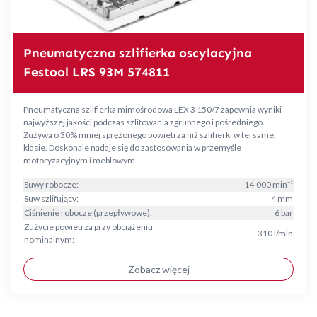
Pneumatyczna szlifierka oscylacyjna
Festool LRS 93M 574811
Pneumatyczna szlifierka mimośrodowa LEX 3 150/7 zapewnia wyniki
najwyższej jakości podczas szlifowania zgrubnego i pośredniego.
Zużywa o 30% mniej sprężonego powietrza niż szlifierki w tej samej
klasie. Doskonale nadaje się do zastosowania w przemyśle
motoryzacyjnym i meblowym.
Suwy robocze:
14 000 min⁻¹
Suw szlifujący:
4 mm
Ciśnienie robocze (przepływowe):
6 bar
Zużycie powietrza przy obciążeniu
310 l/min
nominalnym:
Zobacz więcej