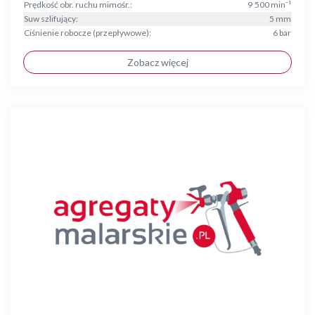
Prędkość obr. ruchu mimośr.:
9 500 min⁻¹
Suw szlifujący:
5 mm
Ciśnienie robocze (przepływowe):
6 bar
Zobacz więcej