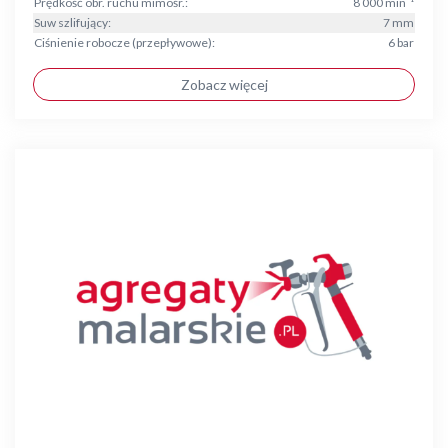
Prędkość obr. ruchu mimośr.:
8 000 min⁻¹
Suw szlifujący:
7 mm
Ciśnienie robocze (przepływowe):
6 bar
Zobacz więcej