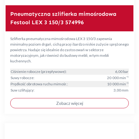
Pneumatyczna szlifierka mimośrodowa
Festool LEX 3 150/3 574996
Szlifierka pneumatyczna mimośrodowa LEX 3 150/3 zapewnia
minimalny poziom drgań, cichą pracę i bardzo niskie zużycie sprężonego
powietrza. Nadaje się idealnie do zastosowań w sektorze
motoryzacyjnym, jak również do budowy mebli, w tym mebli
kuchennych.
Ciśnienie robocze (przepływowe):
6,00 bar
Suwy robocze:
20 000 min⁻¹
Prędkość obrotowa ruchu mimośr.:
10 000 min⁻¹
Suw szlifujący:
3,00 mm
Zobacz więcej