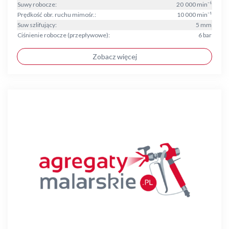
Suwy robocze:
20 000 min⁻¹
Prędkość obr. ruchu mimośr.:
10 000 min⁻¹
Suw szlifujący:
5 mm
Ciśnienie robocze (przepływowe):
6 bar
Zobacz więcej