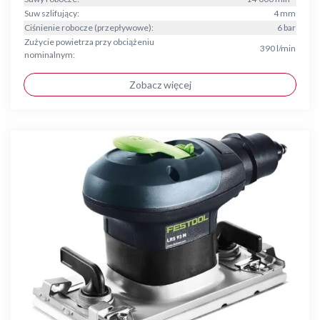
Suw szlifujący:
4 mm
Ciśnienie robocze (przepływowe):
6 bar
Zużycie powietrza przy obciążeniu
390 l/min
nominalnym:
Zobacz więcej