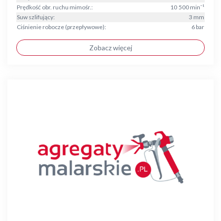
Prędkość obr. ruchu mimośr.:
10 500 min⁻¹
Suw szlifujący:
3 mm
Ciśnienie robocze (przepływowe):
6 bar
Zobacz więcej