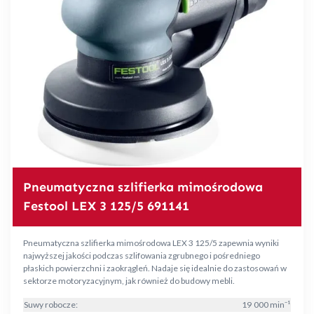
Pneumatyczna szlifierka mimośrodowa
Festool LEX 3 125/5 691141
Pneumatyczna szlifierka mimośrodowa LEX 3 125/5 zapewnia wyniki
najwyższej jakości podczas szlifowania zgrubnego i pośredniego
płaskich powierzchni i zaokrągleń. Nadaje się idealnie do zastosowań w
sektorze motoryzacyjnym, jak również do budowy mebli.
Suwy robocze:
19 000 min⁻¹