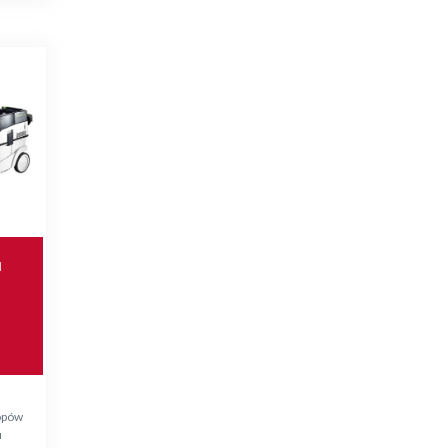
a
topów
u