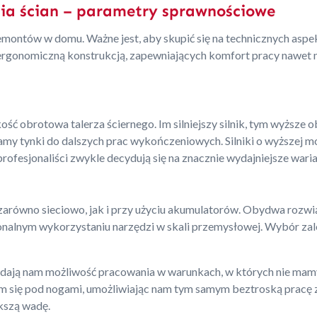
ania ścian – parametry sprawnościowe
montów w domu. Ważne jest, aby skupić się na technicznych aspek
 ergonomiczną konstrukcją, zapewniających komfort pracy nawet n
kość obrotowa talerza ściernego. Im silniejszy silnik, tym wyższ
my tynki do dalszych prac wykończeniowych. Silniki o wyższej m
profesjonaliści zwykle decydują się na znacznie wydajniejsze wari
e zarówno sieciowo, jak i przy użyciu akumulatorów. Obydwa rozw
onalnym wykorzystaniu narzędzi w skali przemysłowej. Wybór zale
dają nam możliwość pracowania w warunkach, w których nie mamy
 nam się pod nogami, umożliwiając nam tym samym beztroską pracę
kszą wadę.