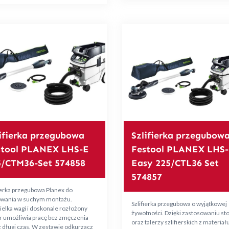
ifierka przegubowa
Szlifierka przegubow
stool PLANEX LHS-E
Festool PLANEX LHS-
5/CTM36-Set 574858
Easy 225/CTL36 Set
574857
ierka przegubowa Planex do
fowania w suchym montażu.
Szlifierka przegubowa o wyjątkowej
elka wagi i doskonale rozłożony
żywotności. Dzięki zastosowaniu s
r umożliwia pracę bez zmęczenia
oraz talerzy szlifierskich z materiał
 długi czas. W zestawie odkurzacz