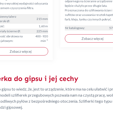
odpornego na ścieranie urządzenie 
ny o wysokiej wydajności odsysania
będzie służyło przez długie lata.
temem czyszczenia filtra.
Przeznaczona do szlifowania ścian i
sufitów oraz usuwania resztek tapet
enny talerz
215 mm
farb, kleju, tynku czy innych pokryć.
ierski Ø:
ość:
1,60 m
Nr katalogowy:
57
riały ścierne Ø:
225 mm
kość obrotowa na
400 - 920
Zobacz więcej
u jałowym:
min⁻¹
Zobacz więcej
erka do gipsu i jej cechy
 gipsu to wiedz, że, jest to urządzenie, które ma na celu ułatwić i 
deli szlifierek przegubowych pozwala nam na czystą pracę, woln
liwych pyłów z bezpośredniego otoczenia. Szlifierki tego typu 
adzi gipsowej.