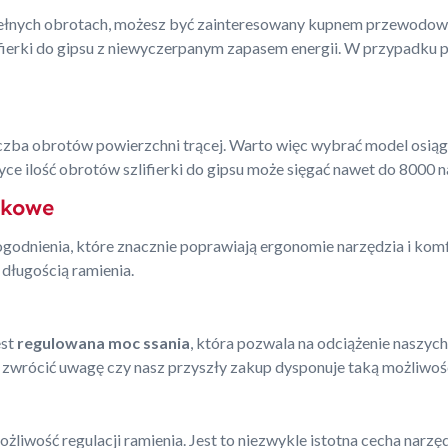
a pełnych obrotach, możesz być zainteresowany kupnem przewodowe
ifierki do gipsu z niewyczerpanym zapasem energii. W przypadku p
liczba obrotów powierzchni trącej. Warto więc wybrać model osi
ce ilość obrotów szlifierki do gipsu może sięgać nawet do 8000 n
tkowe
ogodnienia, które znacznie poprawiają ergonomie narzędzia i komf
 długością ramienia.
est
regulowana moc ssania
, która pozwala na odciążenie naszych
 zwrócić uwagę czy nasz przyszły zakup dysponuje taką możliwoś
możliwość regulacji ramienia. Jest to niezwykle istotna cecha narz