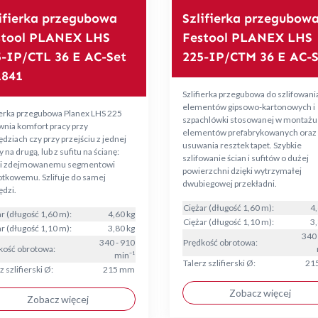
ifierka przegubowa
Szlifierka przegubow
stool PLANEX LHS
Festool PLANEX LHS
5-IP/CTL 36 E AC-Set
225-IP/CTM 36 E AC-S
1841
Szlifierka przegubowa do szlifowani
elementów gipsowo-kartonowych i
ierka przegubowa Planex LHS 225
szpachlówki stosowanej w montażu
wnia komfort pracy przy
elementów prefabrykowanych oraz
dziach czy przy przejściu z jednej
usuwania resztek tapet. Szybkie
y na drugą, lub z sufitu na ścianę:
szlifowanie ścian i sufitów o dużej
ki zdejmowanemu segmentowi
powierzchni dzięki wytrzymałej
otkowemu. Szlifuje do samej
dwubiegowej przekładni.
ędzi.
Ciężar (długość 1,60 m):
4,
r (długość 1,60 m):
4,60 kg
Ciężar (długość 1,10 m):
3,
r (długość 1,10 m):
3,80 kg
340 
340 - 910
Prędkość obrotowa:
kość obrotowa:
min⁻¹
Talerz szlifierski Ø:
21
z szlifierski Ø:
215 mm
Zobacz więcej
Zobacz więcej