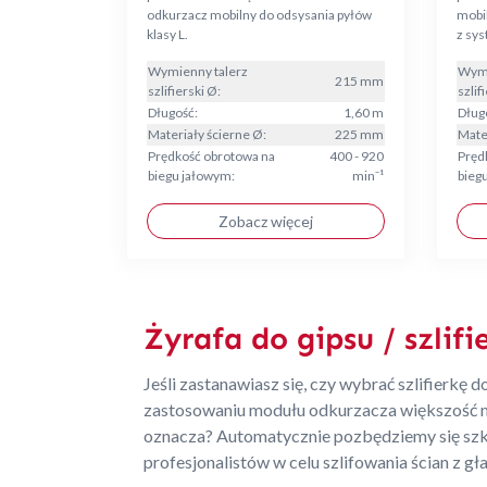
odkurzacz mobilny do odsysania pyłów
mobil
klasy L.
z sys
Wymienny talerz
Wymi
215 mm
szlifierski Ø:
szlif
Długość:
1,60 m
Dług
Materiały ścierne Ø:
225 mm
Mate
Prędkość obrotowa na
400 - 920
Pręd
biegu jałowym:
min⁻¹
bieg
Zobacz więcej
Żyrafa do gipsu / szlifi
Jeśli zastanawiasz się, czy wybrać szlifierkę do
zastosowaniu modułu odkurzacza większość mo
oznacza? Automatycznie pozbędziemy się szkod
profesjonalistów w celu szlifowania ścian z gł