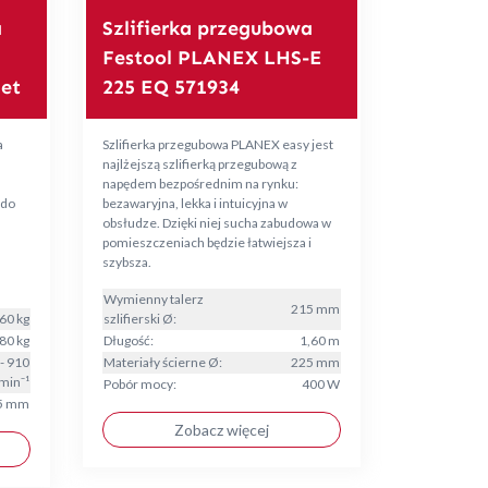
a
Szlifierka przegubowa
Festool PLANEX LHS-E
et
225 EQ 571934
a
Szlifierka przegubowa PLANEX easy jest
najlżejszą szlifierką przegubową z
napędem bezpośrednim na rynku:
 do
bezawaryjna, lekka i intuicyjna w
obsłudze. Dzięki niej sucha zabudowa w
pomieszczeniach będzie łatwiejsza i
szybsza.
Wymienny talerz
215 mm
60 kg
szlifierski Ø:
80 kg
Długość:
1,60 m
- 910
Materiały ścierne Ø:
225 mm
min⁻¹
Pobór mocy:
400 W
5 mm
Zobacz więcej