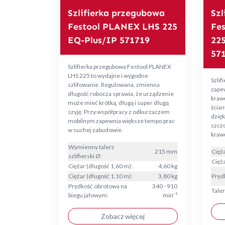
Szlifierka przegubowa
Szl
Festool PLANEX LHS 225
Fe
EQ-Plus/IP 571719
22
57
Szlifierka przegubowa Festool PLANEX
LHS 225 to wydajne i wygodne
Szlif
szlifowanie. Regulowana, zmienna
zape
długość robocza sprawia, że urządzenie
krawę
może mieć krótką, długą i super długą
ścian
szyję. Przy współpracy z odkurzaczem
dzię
mobilnym zapewnia większe tempo prac
szcz
w suchej zabudowie.
kraw
Wymienny talerz
215 mm
Cięża
szlifierski Ø:
Cięża
Ciężar (długość 1,60 m):
4,60 kg
Ciężar (długość 1,10 m):
3,80 kg
Pręd
Prędkość obrotowa na
340 - 910
Taler
biegu jałowym:
min⁻¹
Zobacz więcej