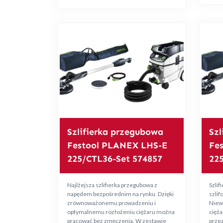
Szlifierka przegubowa
Szl
Festool PLANEX LHS-E
Fe
225/CTL36-Set 574857
22
Najlżejsza szlifierka przegubowa z
Szlif
napędem bezpośrednim na rynku. Dzięki
szli
zrównoważonemu prowadzeniu i
Niewi
optymalnemu rozłożeniu ciężaru można
cięża
pracować bez zmęczenia. W zestawie
przez