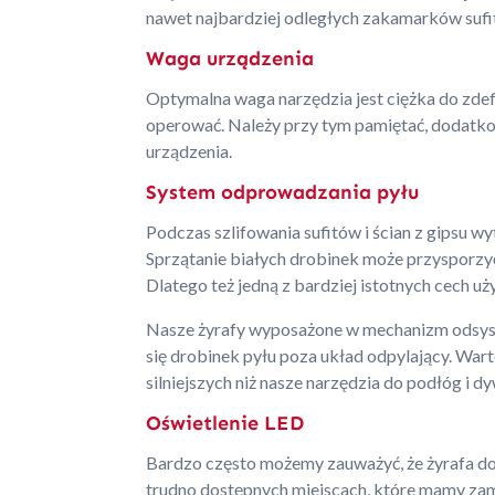
nawet najbardziej odległych zakamarków sufi
Waga urządzenia
Optymalna waga narzędzia jest ciężka do zdefin
operować. Należy przy tym pamiętać, dodatkow
urządzenia.
System odprowadzania pyłu
Podczas szlifowania sufitów i ścian z gipsu w
Sprzątanie białych drobinek może przysporzy
Dlatego też jedną z bardziej istotnych cech 
Nasze żyrafy wyposażone w mechanizm odsys
się drobinek pyłu poza układ odpylający. War
silniejszych niż nasze narzędzia do podłóg i 
Oświetlenie LED
Bardzo często możemy zauważyć, że żyrafa do
trudno dostępnych miejscach, które mamy zam