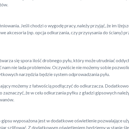
tów.
iowania. Jeśli chodzi o wygodę pracy, należy przyjąć, że im lżejsz
e akcesoria (np. opcja odkurzania, czy przysysania do ściany) p
ytwarza się spora ilość drobnego pyłu, który może utrudniać oddyc
ć nam nie lada problemów. Oczywiście nie możemy sobie pozwolić
użytkowych narzędzia będzie system odprowadzania pyłu.
ający możemy z łatwością podłączyć do odkurzacza. Dodatkowo 
to zaznaczyć, że w celu odkurzania pyłku z gładzi gipsowych nal
dywanów.
 gipsu wyposażona jest w dodatkowe oświetlenie pozwalające uż
iar szlifować. Z dodatkowym oświetleniem będziemy w stanie śle