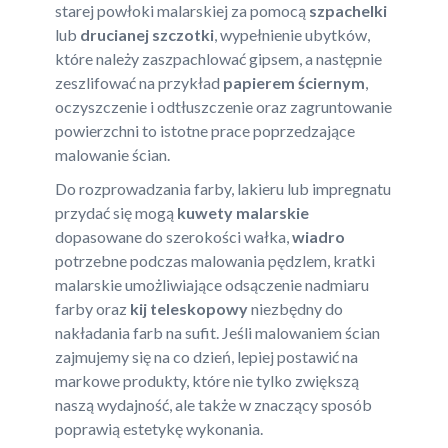
starej powłoki malarskiej za pomocą
szpachelki
lub
drucianej szczotki
, wypełnienie ubytków,
które należy zaszpachlować gipsem, a następnie
zeszlifować na przykład
papierem ściernym
,
oczyszczenie i odtłuszczenie oraz zagruntowanie
powierzchni to istotne prace poprzedzające
malowanie ścian.
Do rozprowadzania farby, lakieru lub impregnatu
przydać się mogą
kuwety malarskie
dopasowane do szerokości wałka,
wiadro
potrzebne podczas malowania pędzlem, kratki
malarskie umożliwiające odsączenie nadmiaru
farby oraz
kij teleskopowy
niezbędny do
nakładania farb na sufit. Jeśli malowaniem ścian
zajmujemy się na co dzień, lepiej postawić na
markowe produkty, które nie tylko zwiększą
naszą wydajność, ale także w znaczący sposób
poprawią estetykę wykonania.