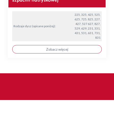
szpachli natryskowej
225, 325, 425, 525,
625, 725, 825, 227,
427, 527 627, 827,
Rodzaje dysz (opisane poniżej):
529, 629, 231, 331,
431, 531, 631, 731,
831
Zobacz więcej