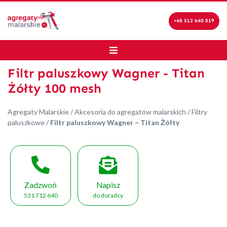
+48 512 640 819
Filtr paluszkowy Wagner - Titan
Żółty 100 mesh
Agregaty Malarskie
/
Akcesoria do agregatów malarskich
/
Filtry
paluszkowe
/
Filtr paluszkowy Wagner – Titan Żółty
Zadzwoń
Napisz
531 712 640
do doradcy