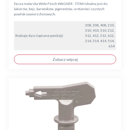
Dysza malarska Wide Finish WAGNER - TITAN idealna jest do
lakierów, bejc, barwników, pigmentów, uretanów i czystych
powłok nawierzchniowych.
208, 308, 408, 210,
310, 410, 510, 212,
Rodzaje dysz (opisane poniżej):
312, 412, 512, 612,
214, 314, 414, 514,
614
Zobacz więcej