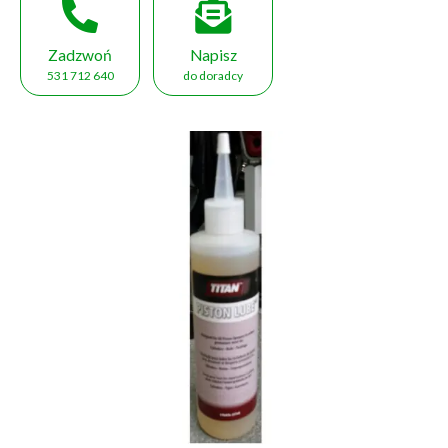
Zadzwoń
Napisz
531 712 640
do doradcy