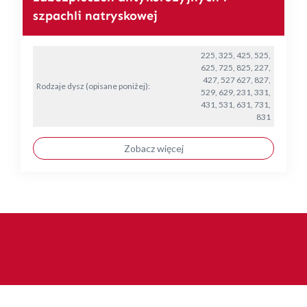
szpachli natryskowej
225, 325, 425, 525,
625, 725, 825, 227,
427, 527 627, 827,
Rodzaje dysz (opisane poniżej):
529, 629, 231, 331,
431, 531, 631, 731,
831
Zobacz więcej