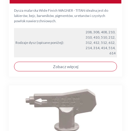
Dysza malarska Wide Finish WAGNER - TITAN idealna jest do
lakierów, bejc, barwników, pigmentów, uretanów i czystych
powłok nawierzchniowych.
208, 308, 408, 210,
310, 410, 510, 212,
Rodzaje dysz (opisane poniżej):
312, 412, 512, 612,
214, 314, 414, 514,
614
Zobacz więcej