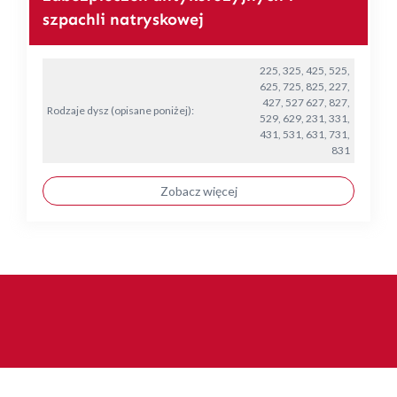
szpachli natryskowej
225, 325, 425, 525,
625, 725, 825, 227,
427, 527 627, 827,
Rodzaje dysz (opisane poniżej):
529, 629, 231, 331,
431, 531, 631, 731,
831
Zobacz więcej