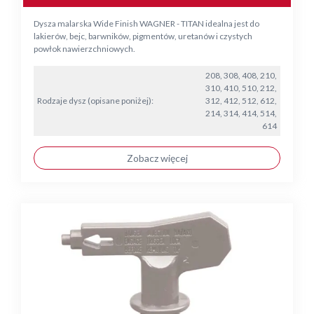
Dysza malarska Wide Finish WAGNER - TITAN idealna jest do
lakierów, bejc, barwników, pigmentów, uretanów i czystych
powłok nawierzchniowych.
208, 308, 408, 210,
310, 410, 510, 212,
Rodzaje dysz (opisane poniżej):
312, 412, 512, 612,
214, 314, 414, 514,
614
Zobacz więcej