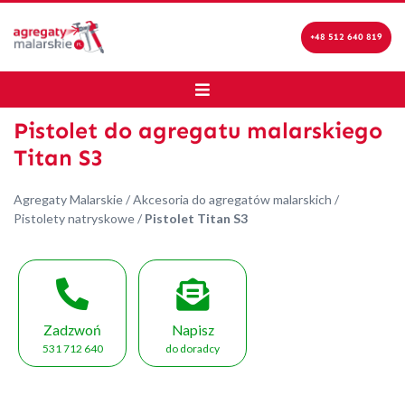
+48 512 640 819
Pistolet do agregatu malarskiego
Titan S3
Agregaty Malarskie
/
Akcesoria do agregatów malarskich
/
Pistolety natryskowe
/
Pistolet Titan S3
Zadzwoń
Napisz
531 712 640
do doradcy