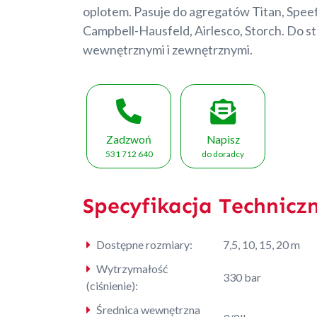
oplotem. Pasuje do agregatów Titan, Speef
Campbell-Hausfeld, Airlesco, Storch. Do s
wewnętrznymi i zewnętrznymi.
Zadzwoń
Napisz
531 712 640
do doradcy
Specyfikacja Technicz
Dostępne rozmiary:
7,5, 10, 15, 20 m
Wytrzymałość
330 bar
(ciśnienie):
Średnica wewnętrzna