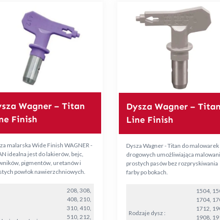
sza Wagner – Titan
Dysza Wagner – Tita
ne Finish
Line Finish
za malarska Wide Finish WAGNER -
Dysza Wagner - Titan do malowarek
AN idealna jest do lakierów, bejc,
drogowych umożliwiająca malowan
wników, pigmentów, uretanów i
prostych pasów bez rozpryskiwania
stych powłok nawierzchniowych.
farby po bokach.
208, 308,
1504, 15
408, 210,
1704, 17
310, 410,
1712, 19
Rodzaje dysz :
510, 212,
1908, 19