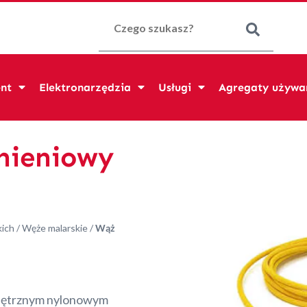
Szukaj:
nt
Elektronarzędzia
Usługi
Agregaty używa
śnieniowy
kich
/
Węże malarskie
/
Wąż
wnętrznym nylonowym