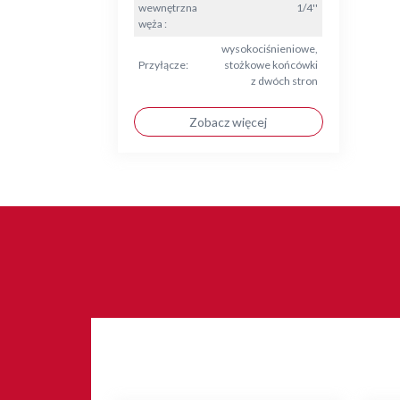
wewnętrzna
1/4''
węża :
wysokociśnieniowe,
Przyłącze:
stożkowe końcówki
z dwóch stron
Zobacz więcej