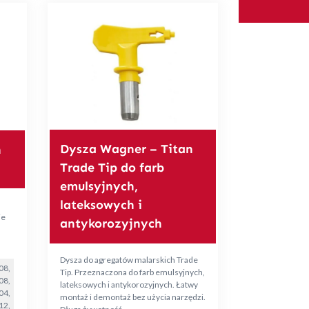
Dysza Wagner – Titan
n
Trade Tip do farb
emulsyjnych,
lateksowych i
ie
antykorozyjnych
Dysza do agregatów malarskich Trade
08,
Tip. Przeznaczona do farb emulsyjnych,
08,
lateksowych i antykorozyjnych. Łatwy
04,
montaż i demontaż bez użycia narzędzi.
12,