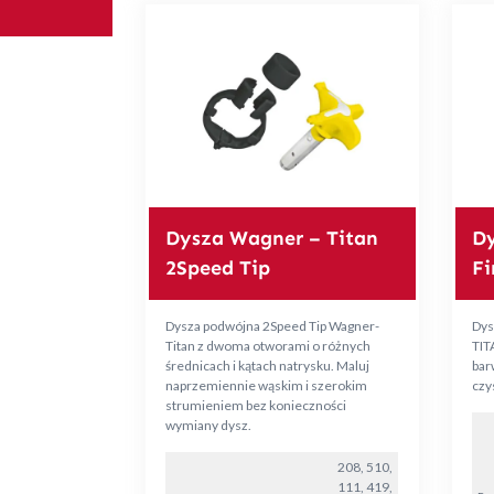
Dysza Wagner – Titan
Dy
2Speed Tip
Fi
Dysza podwójna 2Speed Tip Wagner-
Dys
Titan z dwoma otworami o różnych
TIT
średnicach i kątach natrysku. Maluj
bar
naprzemiennie wąskim i szerokim
czy
strumieniem bez konieczności
wymiany dysz.
208, 510,
111, 419,