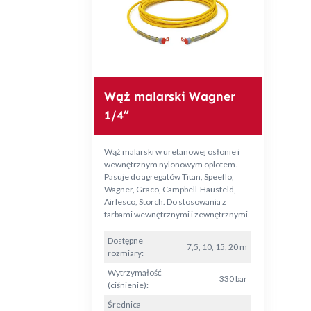
Wąż malarski Wagner
1/4”
Wąż malarski w uretanowej osłonie i
wewnętrznym nylonowym oplotem.
Pasuje do agregatów Titan, Speeflo,
Wagner, Graco, Campbell-Hausfeld,
Airlesco, Storch. Do stosowania z
farbami wewnętrznymi i zewnętrznymi.
Dostępne
7,5, 10, 15, 20 m
rozmiary:
Wytrzymałość
330 bar
(ciśnienie):
Średnica