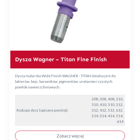
Dysza Wagner – Titan Fine Finish
Dysza malarska Wide Finish WAGNER - TITAN idealna jest do
lakierów, bejc, barwników, pigmentów, uretanów i czystych
powłok nawierzchniowych.
208, 308, 408, 210,
310, 410, 510, 212,
Rodzaje dysz (opisane poniżej):
312, 412, 512, 612,
214, 314, 414, 514,
614
Zobacz więcej