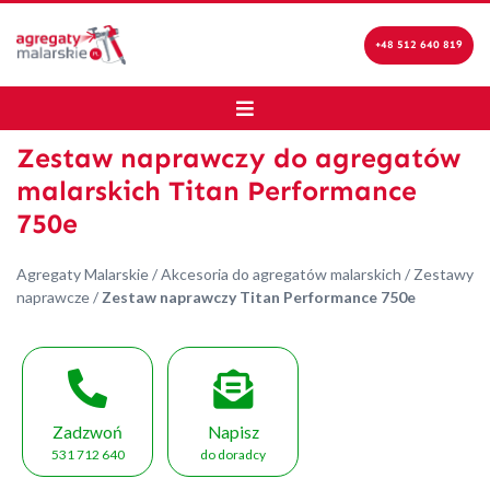
+48 512 640 819
Zestaw naprawczy do agregatów
malarskich Titan Performance
750e
Agregaty Malarskie
/
Akcesoria do agregatów malarskich
/
Zestawy
naprawcze
/
Zestaw naprawczy Titan Performance 750e
Zadzwoń
Napisz
531 712 640
do doradcy