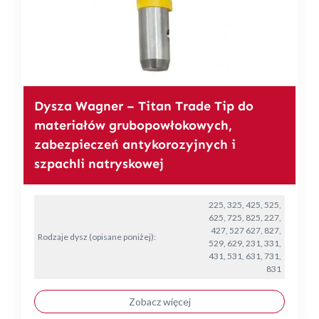
Dysza Wagner – Titan Trade Tip do
materiałów grubopowłokowych,
zabezpieczeń antykorozyjnych i
szpachli natryskowej
225, 325, 425, 525,
625, 725, 825, 227,
427, 527 627, 827,
Rodzaje dysz (opisane poniżej):
529, 629, 231, 331,
431, 531, 631, 731,
831
Zobacz więcej