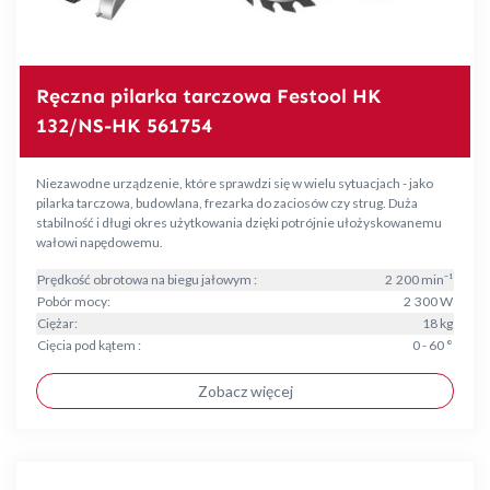
Ręczna pilarka tarczowa Festool HK
132/NS-HK 561754
Niezawodne urządzenie, które sprawdzi się w wielu sytuacjach - jako
pilarka tarczowa, budowlana, frezarka do zaciosów czy strug. Duża
stabilność i długi okres użytkowania dzięki potrójnie ułożyskowanemu
wałowi napędowemu.
Prędkość obrotowa na biegu jałowym :
2 200 min⁻¹
Pobór mocy:
2 300 W
Ciężar:
18 kg
Cięcia pod kątem :
0 - 60 °
Zobacz więcej