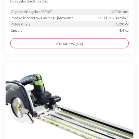
tarcz pilarskich FastFix.
Głębokość cięcia 45°/50°:
42/38 mm
Prędkość obrotowa na biegu jałowym :
2 000 - 5 200 min⁻¹
Pobór mocy:
1200 W
Ciężar:
4,4 kg
Zobacz więcej