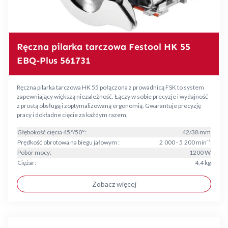
Ręczna pilarka tarczowa Festool HK 55
EBQ-Plus 561731
Ręczna pilarka tarczowa HK 55 połączona z prowadnicą FSK to system
zapewniający większą niezależność. Łączy w sobie precyzje i wydajność
z prostą obsługą i zoptymalizowaną ergonomią. Gwarantuje precyzję
pracy i dokładne cięcie za każdym razem.
Głębokość cięcia 45°/50°:
42/38 mm
Prędkość obrotowa na biegu jałowym :
2 000 - 5 200 min⁻¹
Pobór mocy:
1200 W
Ciężar:
4,4 kg
Zobacz więcej