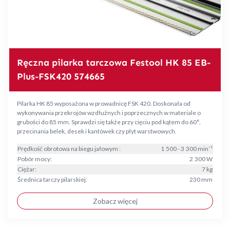
Ręczna pilarka tarczowa Festool HK 85 EB-
Plus-FSK420 574665
Pilarka HK 85 wyposażona w prowadnicę FSK 420. Doskonała od
wykonywania przekrojów wzdłużnych i poprzecznych w materiale o
grubości do 85 mm. Sprawdzi się także przy cięciu pod kątem do 60°,
przecinania belek, desek i kantówek czy płyt warstwowych.
Prędkość obrotowa na biegu jałowym :
1 500 - 3 300 min⁻¹
Pobór mocy:
2 300 W
Ciężar:
7 kg
Średnica tarczy pilarskiej:
230 mm
Zobacz więcej