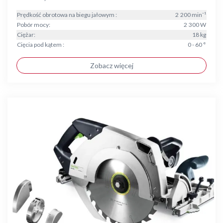
Prędkość obrotowa na biegu jałowym :
2 200 min⁻¹
Pobór mocy:
2 300 W
Ciężar:
18 kg
Cięcia pod kątem :
0 - 60 °
Zobacz więcej