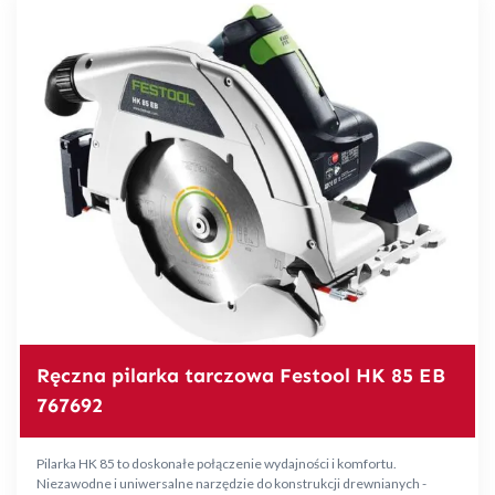
Ręczna pilarka tarczowa Festool HK 85 EB
767692
Pilarka HK 85 to doskonałe połączenie wydajności i komfortu.
Niezawodne i uniwersalne narzędzie do konstrukcji drewnianych -