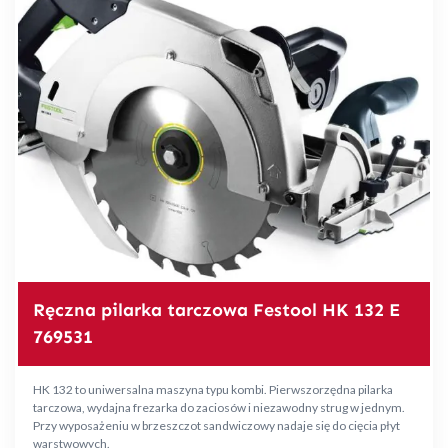
Ręczna pilarka tarczowa Festool HK 132 E
769531
HK 132 to uniwersalna maszyna typu kombi. Pierwszorzędna pilarka
tarczowa, wydajna frezarka do zaciosów i niezawodny strug w jednym.
Przy wyposażeniu w brzeszczot sandwiczowy nadaje się do cięcia płyt
warstwowych.