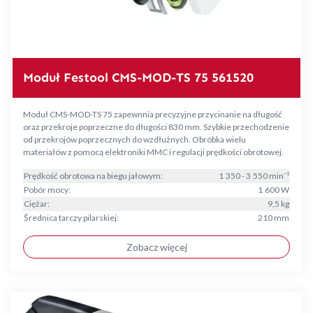
Moduł Festool CMS-MOD-TS 75 561520
Moduł CMS-MOD-TS 75 zapewnnia precyzyjne przycinanie na długość
oraz przekroje poprzeczne do długości 830 mm. Szybkie przechodzenie
od przekrojów poprzecznych do wzdłużnych. Obróbka wielu
materiałów z pomocą elektroniki MMC i regulacji prędkości obrotowej.
Prędkość obrotowa na biegu jałowym:
1 350 - 3 550 min⁻¹
Pobór mocy:
1 600 W
Ciężar:
9,5 kg
Średnica tarczy pilarskiej:
210 mm
Zobacz więcej