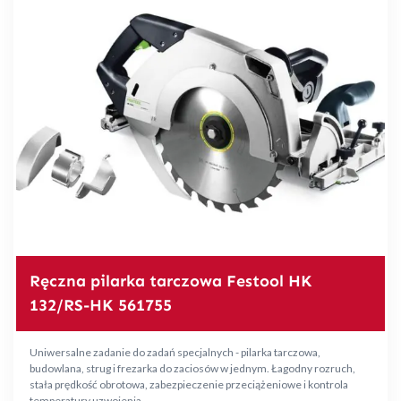
Ręczna pilarka tarczowa Festool HK
132/RS-HK 561755
Uniwersalne zadanie do zadań specjalnych - pilarka tarczowa,
budowlana, strug i frezarka do zaciosów w jednym. Łagodny rozruch,
stała prędkość obrotowa, zabezpieczenie przeciążeniowe i kontrola
temperatury uzwojenia.