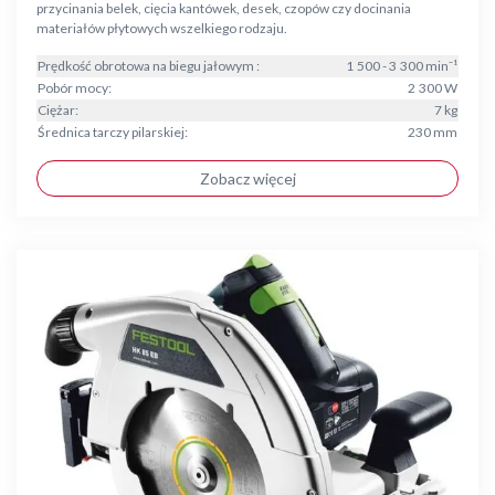
przycinania belek, cięcia kantówek, desek, czopów czy docinania
materiałów płytowych wszelkiego rodzaju.
Prędkość obrotowa na biegu jałowym :
1 500 - 3 300 min⁻¹
Pobór mocy:
2 300 W
Ciężar:
7 kg
Średnica tarczy pilarskiej:
230 mm
Zobacz więcej