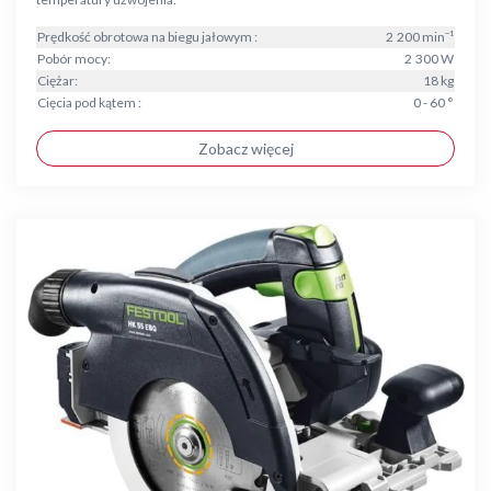
Prędkość obrotowa na biegu jałowym :
2 200 min⁻¹
Pobór mocy:
2 300 W
Ciężar:
18 kg
Cięcia pod kątem :
0 - 60 °
Zobacz więcej