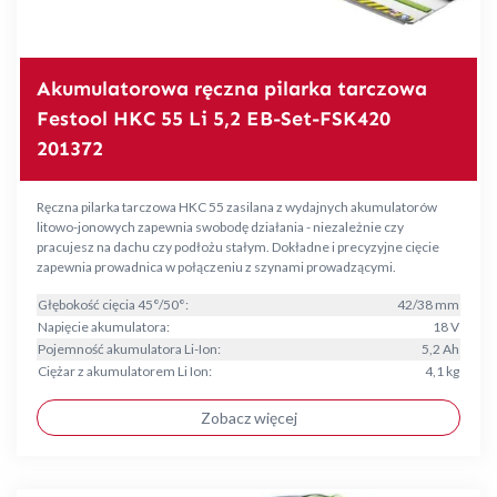
Akumulatorowa ręczna pilarka tarczowa
Festool HKC 55 Li 5,2 EB-Set-FSK420
201372
Ręczna pilarka tarczowa HKC 55 zasilana z wydajnych akumulatorów
litowo-jonowych zapewnia swobodę działania - niezależnie czy
pracujesz na dachu czy podłożu stałym. Dokładne i precyzyjne cięcie
zapewnia prowadnica w połączeniu z szynami prowadzącymi.
Głębokość cięcia 45°/50°:
42/38 mm
Napięcie akumulatora:
18 V
Pojemność akumulatora Li-Ion:
5,2 Ah
Ciężar z akumulatorem Li Ion:
4,1 kg
Zobacz więcej