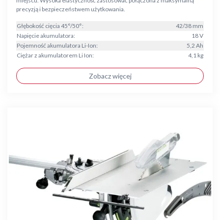
miejscu. Wysoka elastyczność zastosować połączona z maksymalną
precyzją i bezpieczeństwem użytkowania.
Głębokość cięcia 45°/50°:
42/38 mm
Napięcie akumulatora:
18 V
Pojemność akumulatora Li-Ion:
5,2 Ah
Ciężar z akumulatorem Li Ion:
4,1 kg
Zobacz więcej