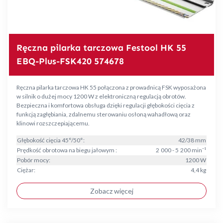
Ręczna pilarka tarczowa Festool HK 55
EBQ-Plus-FSK420 574678
Ręczna pilarka tarczowa HK 55 połączona z prowadnicą FSK wyposażona
w silnik o dużej mocy 1200 W z elektroniczną regulacją obrotów.
Bezpieczna i komfortowa obsługa dzięki regulacji głębokości cięcia z
funkcją zagłębiania, zdalnemu sterowaniu osłoną wahadłową oraz
klinowi rozszczepiającemu.
Głębokość cięcia 45°/50°:
42/38 mm
Prędkość obrotowa na biegu jałowym :
2 000 - 5 200 min⁻¹
Pobór mocy:
1200 W
Ciężar:
4,4 kg
Zobacz więcej