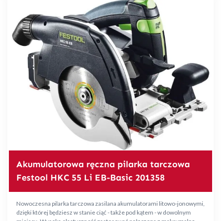
Akumulatorowa ręczna pilarka tarczowa
Festool HKC 55 Li EB-Basic 201358
Nowoczesna pilarka tarczowa zasilana akumulatorami litowo-jonowymi,
dzięki której będziesz w stanie ciąć - także pod kątem - w dowolnym