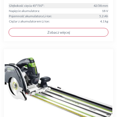
Głębokość cięcia 45°/50°:
42/38 mm
Napięcie akumulatora:
18 V
Pojemność akumulatora Li-Ion:
5,2 Ah
Ciężar z akumulatorem Li Ion:
4,1 kg
Zobacz więcej