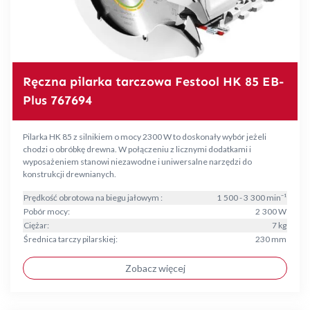
Ręczna pilarka tarczowa Festool HK 85 EB-
Plus 767694
Pilarka HK 85 z silnikiem o mocy 2300 W to doskonały wybór jeżeli
chodzi o obróbkę drewna. W połączeniu z licznymi dodatkami i
wyposażeniem stanowi niezawodne i uniwersalne narzędzi do
konstrukcji drewnianych.
Prędkość obrotowa na biegu jałowym :
1 500 - 3 300 min⁻¹
Pobór mocy:
2 300 W
Ciężar:
7 kg
Średnica tarczy pilarskiej:
230 mm
Zobacz więcej