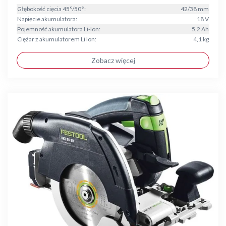
Głębokość cięcia 45°/50°:
42/38 mm
Napięcie akumulatora:
18 V
Pojemność akumulatora Li-Ion:
5,2 Ah
Ciężar z akumulatorem Li Ion:
4,1 kg
Zobacz więcej