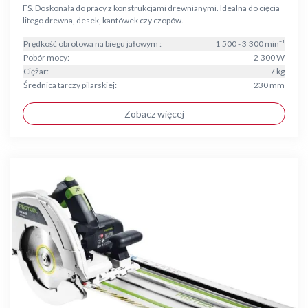
FS. Doskonała do pracy z konstrukcjami drewnianymi. Idealna do cięcia
litego drewna, desek, kantówek czy czopów.
Prędkość obrotowa na biegu jałowym :
1 500 - 3 300 min⁻¹
Pobór mocy:
2 300 W
Ciężar:
7 kg
Średnica tarczy pilarskiej:
230 mm
Zobacz więcej