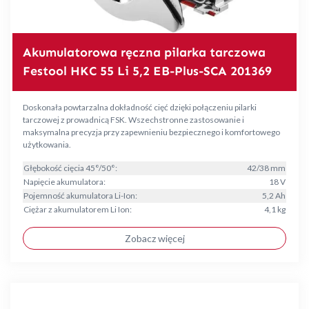
Akumulatorowa ręczna pilarka tarczowa
Festool HKC 55 Li 5,2 EB-Plus-SCA 201369
Doskonała powtarzalna dokładność cięć dzięki połączeniu pilarki
tarczowej z prowadnicą FSK. Wszechstronne zastosowanie i
maksymalna precyzja przy zapewnieniu bezpiecznego i komfortowego
użytkowania.
Głębokość cięcia 45°/50°:
42/38 mm
Napięcie akumulatora:
18 V
Pojemność akumulatora Li-Ion:
5,2 Ah
Ciężar z akumulatorem Li Ion:
4,1 kg
Zobacz więcej