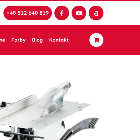
+48 512 640 819
ne
Farby
Blog
Kontakt