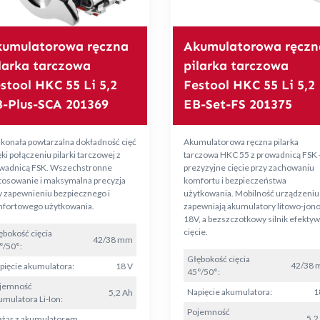
umulatorowa ręczna
Akumulatorowa ręczn
larka tarczowa
pilarka tarczowa
stool HKC 55 Li 5,2
Festool HKC 55 Li 5,2
-Plus-SCA 201369
EB-Set-FS 201375
konała powtarzalna dokładność cięć
Akumulatorowa ręczna pilarka
ki połączeniu pilarki tarczowej z
tarczowa HKC 55 z prowadnicą FSK 
wadnicą FSK. Wszechstronne
prezyzyjne cięcie przy zachowaniu
tosowanie i maksymalna precyzja
komfortu i bezpieczeństwa
y zapewnieniu bezpiecznego i
użytkowania. Mobilność urządzeniu
fortowego użytkowania.
zapewniają akumulatory litowo-jon
18V, a bezszczotkowy silnik efekty
cięcie.
ębokość cięcia
42/38 mm
°/50°:
Głębokość cięcia
42/38
pięcie akumulatora:
18 V
45°/50°:
jemność
Napięcie akumulatora:
1
5,2 Ah
umulatora Li-Ion:
Pojemność
5,2
ężar z akumulatorem