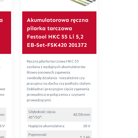
a
Akumulatorowa ręczna
pilarka tarczowa
Festool HKC 55 Li 5,2
EB-Set-FSK420 201372
Ręczna pilarka tarczowa HKC 55
-
zasilana z wydajnych akumulatorów
litowo-jonowych zapewnia
swobodę działania - niezależnie czy
pracujesz na dachu czy podłożu stałym.
owe
Dokładne i precyzyjne cięcie zapewnia
wne
prowadnica w połączeniu z szynami
prowadzącymi.
Głębokość cięcia
 mm
42/38 mm
45°/50°:
8 V
Napięcie akumulatora:
18 V
Pojemność
 Ah
5,2 Ah