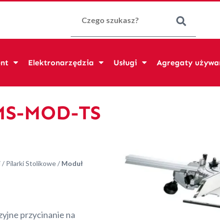
Szukaj:
nt
Elektronarzędzia
Usługi
Agregaty używa
CMS-MOD-TS
i
/
Pilarki Stolikowe
/
Moduł
jne przycinanie na