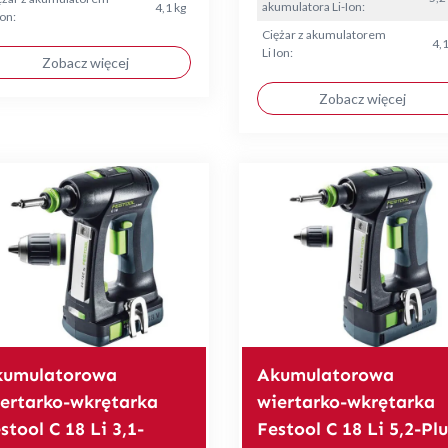
akumulatora Li-Ion:
4,1 kg
Ion:
Ciężar z akumulatorem
4,1
Li Ion:
Zobacz więcej
Zobacz więcej
kumulatorowa
Akumulatorowa
ertarko-wkrętarka
wiertarko-wkrętarka
stool C 18 Li 3,1-
Festool C 18 Li 5,2-Plu