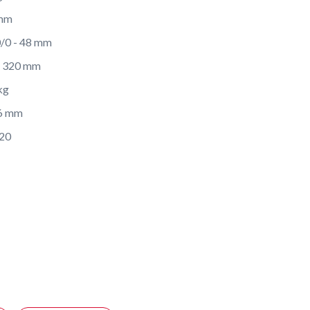
mm
0/0 - 48 mm
x 320 mm
kg
6 mm
20