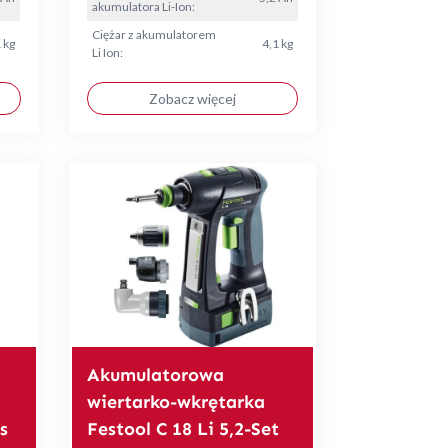
akumulatora Li-Ion:
Ciężar z akumulatorem
 kg
4,1 kg
Li Ion:
Zobacz więcej
Akumulatorowa
wiertarko-wkrętarka
s
Festool C 18 Li 5,2-Set