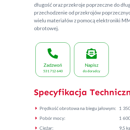
długość oraz przekroje poprzeczne do dłu
przechodzenie od przekrojów poprzeczny
wielu materiałów z pomocą elektroniki MMC
obrotowej.
Zadzwoń
Napisz
531 712 640
do doradcy
Specyfikacja Technicz
Prędkość obrotowa na biegu jałowym:
1 350
Pobór mocy:
1 60
Ciężar:
9,5 k