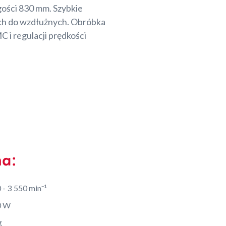
gości 830 mm. Szybkie
ch do wzdłużnych. Obróbka
 i regulacji prędkości
na:
 - 3 550 min⁻¹
0 W
g