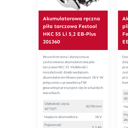
Akumulatorowa ręczna
Ak
piła tarczowa Festool
pi
HKC 55 Li 5,2 EB-Plus
Fe
201360
EB
Wszechstronna i elastyczna w
Dos
zastosowaniu akumulatorowa piła
dzię
tarczowa HKC 55. Mobilność i
pro
niezależność dzięki wydajnym
zas
akumulatorom litowo-jonowym 18 V. W
prz
połączeniu z prowadnicą FSK
kom
gwarantuje precyzyjne cięcie w każdych
warunkach.
Gł
45
Głębokość cięcia
42/38 mm
Na
45°/50°:
Po
Napięcie akumulatora:
18 V
ak
Pojemność
5,2 Ah
Ci