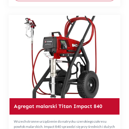
Agregat malarski Titan Impact 840
Wszechstronne urządzenie do natrysku szerokiego zakresu
powłok malarskich. Impact 840 sprawdzi się przy średnich i dużych