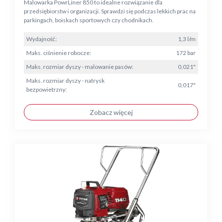
Malowarka PowrLiner 850 to idealne rozwiązanie dla
przedsiębiorstw i organizacji. Sprawdzi się podczas lekkich prac na
parkingach, boiskach sportowych czy chodnikach.
Wydajność:
1,3 l/m
Maks. ciśnienie robocze:
172 bar
Maks. rozmiar dyszy - malowanie pasów:
0,021"
Maks. rozmiar dyszy - natrysk
0,017"
bezpowietrzny:
Zobacz więcej