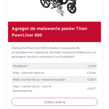
Agregat do malowania pasów Titan
PowrLiner 850
Malowarka PowrLiner 850 to idealne rozwiązanie dla
przedsiębiorstw i organizacji. Sprawdzi się podczas lekkich prac na
parkingach, boiskach sportowych czy chodnikach.
Wydajność:
1,3 l/m
Maks. ciśnienie robocze:
172 bar
Maks. rozmiar dyszy - malowanie pasów:
0,021"
Maks. rozmiar dyszy - natrysk
0,017"
bezpowietrzny:
Zobacz więcej