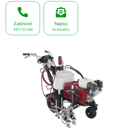
Zadzwoń
Napisz
531 712 640
do doradcy