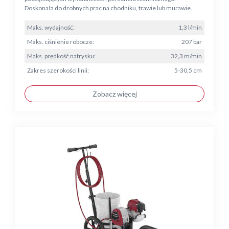
Doskonała do drobnych prac na chodniku, trawie lub murawie.
Maks. wydajność:
1,3 l/min
Maks. ciśnienie robocze:
207 bar
Maks. prędkość natrysku:
32,3 m/min
Zakres szerokości linii:
5-30,5 cm
Zobacz więcej