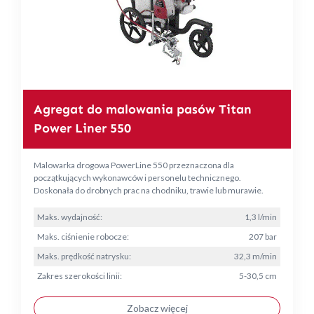
Agregat do malowania pasów Titan
Power Liner 550
Malowarka drogowa PowerLine 550 przeznaczona dla
początkujących wykonawców i personelu technicznego.
Doskonała do drobnych prac na chodniku, trawie lub murawie.
Maks. wydajność:
1,3 l/min
Maks. ciśnienie robocze:
207 bar
Maks. prędkość natrysku:
32,3 m/min
Zakres szerokości linii:
5-30,5 cm
Zobacz więcej