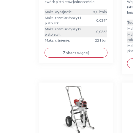
dwóch pistoletów jednocześnie.
Wsp
(ak
Maks. wydajność:
5,0 l/min
bej
Maks. rozmiar dyszy (1
0,039"
Tec
pistolet):
Mak
Maks. rozmiar dyszy (2
0,026"
pistolety):
Mak
rob
Maks. ciśnienie:
221 bar
Mak
pist
Zobacz więcej