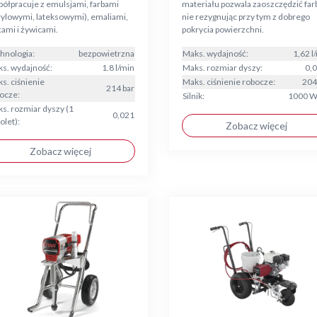
ółpracuje z emulsjami, farbami
materiału pozwala zaoszczędzić far
rylowymi, lateksowymi), emaliami,
nie rezygnując przy tym z dobrego
cami i żywicami.
pokrycia powierzchni.
hnologia:
bezpowietrzna
Maks. wydajność:
1,62 l
s. wydajność:
1.8 l/min
Maks. rozmiar dyszy:
0,
s. ciśnienie
Maks. ciśnienie robocze:
204
214 bar
ocze:
Silnik:
1000 W
s. rozmiar dyszy (1
0,021
olet):
Zobacz więcej
Zobacz więcej