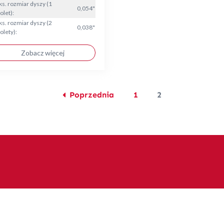
s. rozmiar dyszy (1
0,054"
olet):
s. rozmiar dyszy (2
0,038"
olety):
Zobacz więcej
Poprzednia
1
2