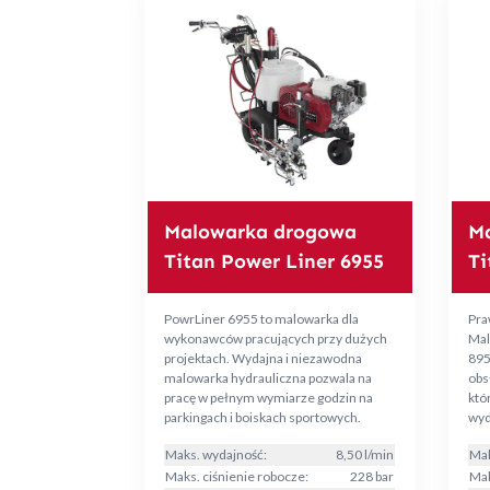
Malowarka drogowa
M
Titan Power Liner 6955
Ti
PowrLiner 6955 to malowarka dla
Pra
wykonawców pracujących przy dużych
Mal
projektach. Wydajna i niezawodna
895
malowarka hydrauliczna pozwala na
obs
pracę w pełnym wymiarze godzin na
któ
parkingach i boiskach sportowych.
wyd
Maks. wydajność:
8,50 l/min
Mak
Maks. ciśnienie robocze:
228 bar
Mak