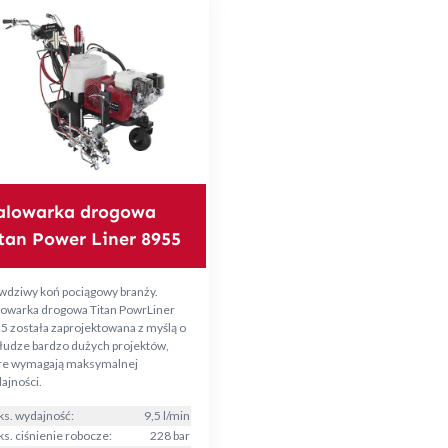
alowarka drogowa
tan Power Liner 8955
wdziwy koń pociągowy branży.
owarka drogowa Titan PowrLiner
5 została zaprojektowana z myślą o
łudze bardzo dużych projektów,
re wymagają maksymalnej
ajności.
s. wydajność:
9,5 l/min
s. ciśnienie robocze:
228 bar