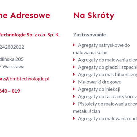
ne Adresowe
Na Skróty
chnologie Sp. z o.o. Sp. K.
Zastosowanie
Agregaty natryskowe do
5242882822
malowania ścian
dlińska 205
Agregaty do malowania elew
2 Warszawa
Agregaty do gładzi i szpachl
Agregaty do mas bitumiczn
orz@bmbtechnologie.pl
Malowarki drogowe
Agregaty do iniekcji
640 – 819
Agregaty do farb antykoroz
Pistolety do malowania dre
metalu, ścian
Agregaty do malowania dac