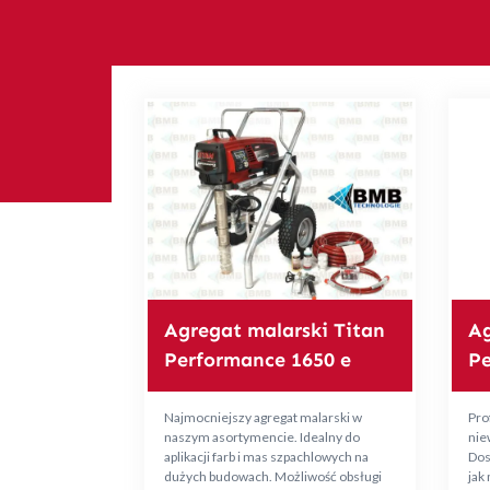
Agregat malarski Titan
Ag
Performance 1650 e
Pe
Najmocniejszy agregat malarski w
Pro
naszym asortymencie. Idealny do
nie
aplikacji farb i mas szpachlowych na
Dos
dużych budowach. Możliwość obsługi
jak