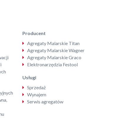
Producent
Agregaty Malarskie Titan
Agregaty Malarskie Wagner
acji
Agregaty Malarskie Graco
i
Elektronarzędzia Festool
ych
Usługi
Sprzedaż
yjnych
Wynajem
wna,
Serwis agregatów
hu