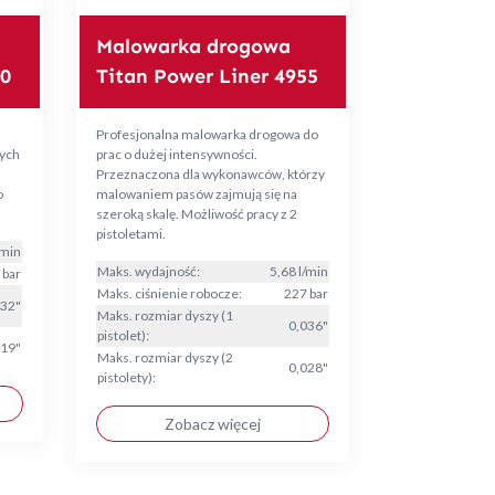
Malowarka drogowa
50
Titan Power Liner 4955
Profesjonalna malowarka drogowa do
nych
prac o dużej intensywności.
Przeznaczona dla wykonawców, którzy
o
malowaniem pasów zajmują się na
szeroką skalę. Możliwość pracy z 2
pistoletami.
/min
Maks. wydajność:
5,68 l/min
 bar
Maks. ciśnienie robocze:
227 bar
032"
Maks. rozmiar dyszy (1
0,036"
pistolet):
019"
Maks. rozmiar dyszy (2
0,028"
pistolety):
Zobacz więcej