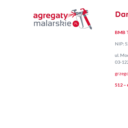
Da
BMB Te
NIP: 
ul. Mo
03-12
grzeg
512 – 