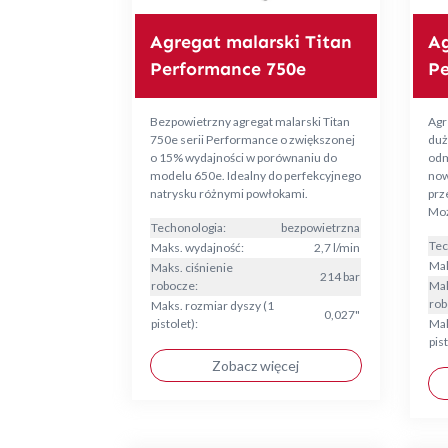
Agregat malarski Titan
Ag
Performance 750e
Pe
Bezpowietrzny agregat malarski Titan
Agr
750e serii Performance o zwiększonej
duż
o 15% wydajności w porównaniu do
odm
modelu 650e. Idealny do perfekcyjnego
now
natrysku różnymi powłokami.
prz
Moż
Techonologia:
bezpowietrzna
Tec
Maks. wydajność:
2,7 l/min
Mak
Maks. ciśnienie
214 bar
robocze:
Mak
rob
Maks. rozmiar dyszy (1
0,027"
pistolet):
Mak
pist
Zobacz więcej