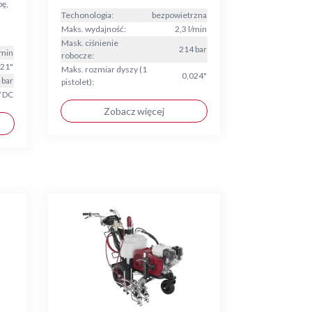
bę,
Techonologia:
bezpowietrzna
Maks. wydajność:
2,3 l/min
Mask. ciśnienie
214 bar
/min
robocze:
021"
Maks. rozmiar dyszy (1
0,024"
 bar
pistolet):
 DC
Zobacz więcej