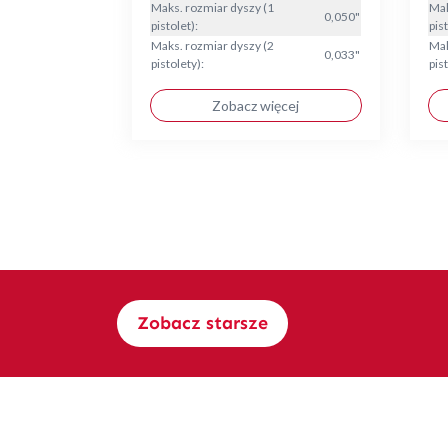
Maks. rozmiar dyszy (1
Mak
0,050"
pistolet):
pist
Maks. rozmiar dyszy (2
Mak
0,033"
pistolety):
pist
Zobacz więcej
Zobacz starsze