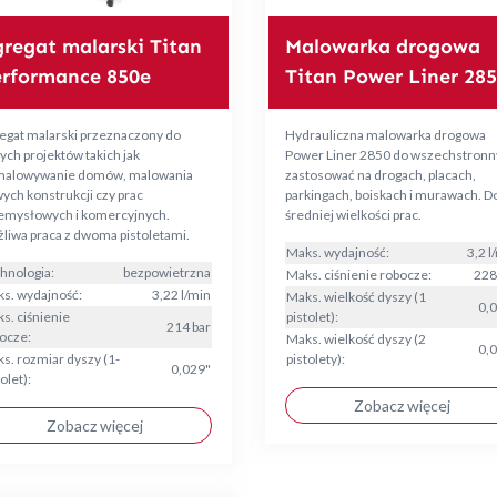
regat malarski Titan
Malowarka drogowa
rformance 850e
Titan Power Liner 28
egat malarski przeznaczony do
Hydrauliczna malowarka drogowa
ych projektów takich jak
Power Liner 2850 do wszechstron
alowywanie domów, malowania
zastosować na drogach, placach,
ych konstrukcji czy prac
parkingach, boiskach i murawach. D
emysłowych i komercyjnych.
średniej wielkości prac.
liwa praca z dwoma pistoletami.
Maks. wydajność:
3,2 l
hnologia:
bezpowietrzna
Maks. ciśnienie robocze:
228
s. wydajność:
3,22 l/min
Maks. wielkość dyszy (1
0,
s. ciśnienie
pistolet):
214 bar
ocze:
Maks. wielkość dyszy (2
0,
s. rozmiar dyszy (1-
pistolety):
0,029"
olet):
Zobacz więcej
Zobacz więcej