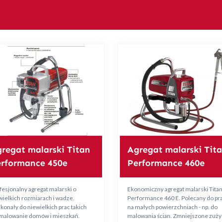
regat malarski Titan
Agregat malarski Tit
rformance 450e
Performance 460e
fesjonalny agregat malarski o
Ekonomiczny agregat malarski Tita
wielkich rozmiarach i wadze.
Performance 460 E. Polecany do pr
konały do niewielkich prac takich
na małych powierzchniach - np. do
 malowanie domów i mieszkań.
malowania ścian. Zmniejszone zuży