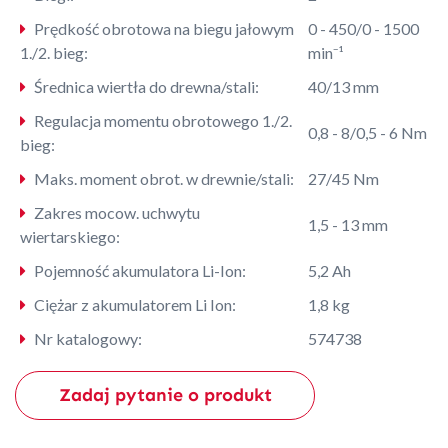
Prędkość obrotowa na biegu jałowym
0 - 450/0 - 1500
1./2. bieg:
min⁻¹
Średnica wiertła do drewna/stali:
40/13 mm
Regulacja momentu obrotowego 1./2.
0,8 - 8/0,5 - 6 Nm
bieg:
Maks. moment obrot. w drewnie/stali:
27/45 Nm
Zakres mocow. uchwytu
1,5 - 13 mm
wiertarskiego:
Pojemność akumulatora Li-Ion:
5,2 Ah
Ciężar z akumulatorem Li Ion:
1,8 kg
Nr katalogowy:
574738
Zadaj pytanie o produkt