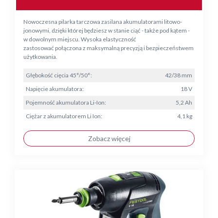
Nowoczesna pilarka tarczowa zasilana akumulatorami litowo-
jonowymi, dzięki której będziesz w stanie ciąć - także pod kątem -
w dowolnym miejscu. Wysoka elastyczność
zastosować połączona z maksymalną precyzją i bezpieczeństwem
użytkowania.
Głębokość cięcia 45°/50°:
42/38 mm
Napięcie akumulatora:
18 V
Pojemność akumulatora Li-Ion:
5,2 Ah
Ciężar z akumulatorem Li Ion:
4,1 kg
Zobacz więcej