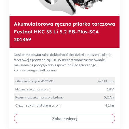
Akumulatorowa ręczna pilarka tarczowa
Festool HKC 55 Li 5,2 EB-Plus-SCA
201369
Doskonała powtarzalna dokładność cięć dzięki połączeniu pilarki
tarczowej z prowadnicą FSK. Wszechstronne zastosowanie i
maksymalna precyzja przy zapewnieniu bezpiecznego i
komfortowego użytkowania.
Głębokość cięcia 45°/50°:
42/38 mm
Napięcie akumulatora:
18 V
Pojemność akumulatora Li-Ion:
5,2 Ah
Ciężar z akumulatorem Li Ion:
4,1 kg
Zobacz więcej