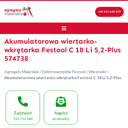
+48 512 640 819
Akumulatorowa wiertarko-
wkrętarka Festool C 18 Li 5,2-Plus
574738
Agregaty Malarskie
/
Elektronarzędzia Festool
/
Wkrętarki
/
Akumulatorowa wiertarko-wkrętarka Festool C 18 Li 5,2-Plus
Zadzwoń
Napisz
531 712 640
do doradcy