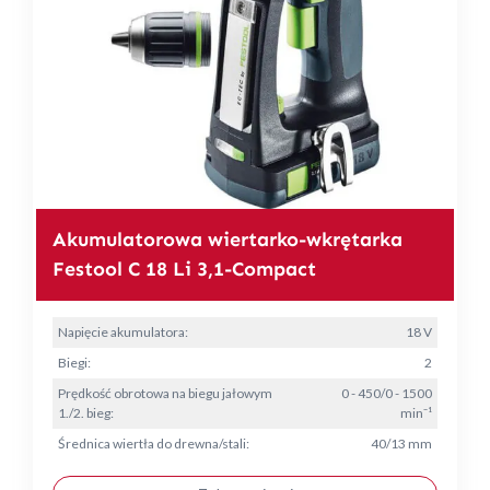
Akumulatorowa wiertarko-wkrętarka
Festool C 18 Li 3,1-Compact
Napięcie akumulatora:
18 V
Biegi:
2
Prędkość obrotowa na biegu jałowym
0 - 450/0 - 1500
1./2. bieg:
min⁻¹
Średnica wiertła do drewna/stali:
40/13 mm