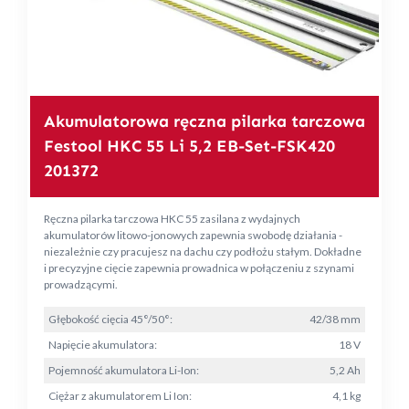
Akumulatorowa ręczna pilarka tarczowa
Festool HKC 55 Li 5,2 EB-Set-FSK420
201372
Ręczna pilarka tarczowa HKC 55 zasilana z wydajnych
akumulatorów litowo-jonowych zapewnia swobodę działania -
niezależnie czy pracujesz na dachu czy podłożu stałym. Dokładne
i precyzyjne cięcie zapewnia prowadnica w połączeniu z szynami
prowadzącymi.
Głębokość cięcia 45°/50°:
42/38 mm
Napięcie akumulatora:
18 V
Pojemność akumulatora Li-Ion:
5,2 Ah
Ciężar z akumulatorem Li Ion:
4,1 kg