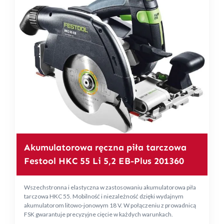
Akumulatorowa ręczna piła tarczowa
Festool HKC 55 Li 5,2 EB-Plus 201360
Wszechstronna i elastyczna w zastosowaniu akumulatorowa piła
tarczowa HKC 55. Mobilność i niezależność dzięki wydajnym
akumulatorom litowo-jonowym 18 V. W połączeniu z prowadnicą
FSK gwarantuje precyzyjne cięcie w każdych warunkach.