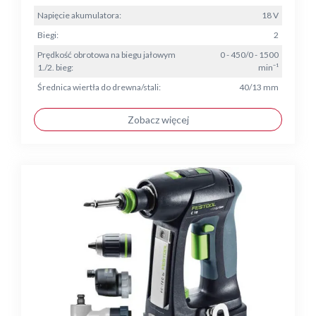
Napięcie akumulatora:
18 V
Biegi:
2
Prędkość obrotowa na biegu jałowym
0 - 450/0 - 1500
1./2. bieg:
min⁻¹
Średnica wiertła do drewna/stali:
40/13 mm
Zobacz więcej