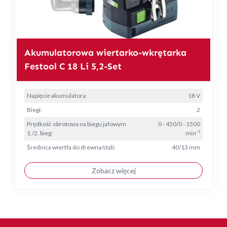
Akumulatorowa wiertarko-wkrętarka
Festool C 18 Li 5,2-Set
Napięcie akumulatora:
18 V
Biegi:
2
Prędkość obrotowa na biegu jałowym
0 - 450/0 - 1500
1./2. bieg:
min⁻¹
Średnica wiertła do drewna/stali:
40/13 mm
Zobacz więcej