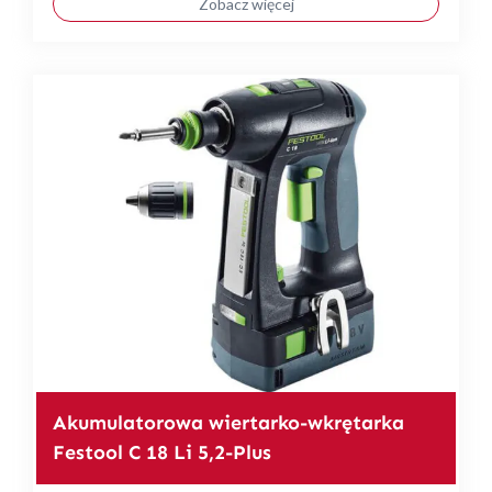
Zobacz więcej
Akumulatorowa wiertarko-wkrętarka
Festool C 18 Li 5,2-Plus