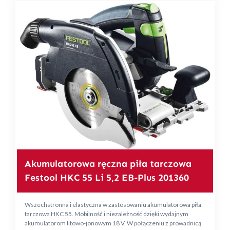
Akumulatorowa ręczna piła tarczowa
Festool HKC 55 Li 5,2 EB-Plus 201360
Wszechstronna i elastyczna w zastosowaniu akumulatorowa piła
tarczowa HKC 55. Mobilność i niezależność dzięki wydajnym
akumulatorom litowo-jonowym 18 V. W połączeniu z prowadnicą