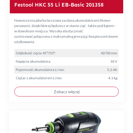
Festool HKC 55 Li EB-Basic 201358
Nowoczesna pilarka tarczowa zasilana akumulatorami litowo-
jonowymi, dzięki której będziesz w stanie ciąć - także pod kątem -
w dowolnym miejscu. Wysoka elastyczność
zastosować połączona z maksymalną precyzją i bezpieczeństwem
użytkowania.
Głębokość cięcia 45°/50°:
42/38 mm
Napięcie akumulatora:
18 V
Pojemność akumulatora Li-Ion:
5,2 Ah
Ciężar z akumulatorem Li Ion:
4,1 kg
Zobacz więcej