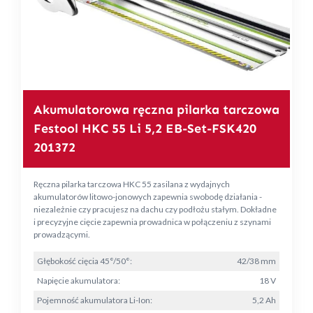
Akumulatorowa ręczna pilarka tarczowa
Festool HKC 55 Li 5,2 EB-Set-FSK420
201372
Ręczna pilarka tarczowa HKC 55 zasilana z wydajnych
akumulatorów litowo-jonowych zapewnia swobodę działania -
niezależnie czy pracujesz na dachu czy podłożu stałym. Dokładne
i precyzyjne cięcie zapewnia prowadnica w połączeniu z szynami
prowadzącymi.
Głębokość cięcia 45°/50°:
42/38 mm
Napięcie akumulatora:
18 V
Pojemność akumulatora Li-Ion:
5,2 Ah