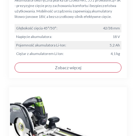
Akumulatorowa ręczna pilarka tarczowa HKC 55 z prowadnicą FSK
- prezyzyjne cięcie przy zachowaniu komfortu i bezpieczeństwa
użytkowania. Mobilność urządzeniu zapewniają akumulatory
litowo-jonowe 18V, a bezszczotkowy silnik efektywne cięcie.
Głębokość cięcia 45°/50°:
42/38 mm
Napięcie akumulatora:
18 V
Pojemność akumulatora Li-Ion:
5,2 Ah
Ciężar z akumulatorem Li Ion:
4,1 kg
Zobacz więcej