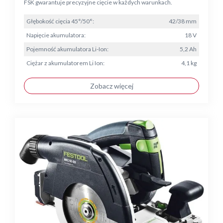
FSK gwarantuje precyzyjne cięcie w każdych warunkach.
Głębokość cięcia 45°/50°:
42/38 mm
Napięcie akumulatora:
18 V
Pojemność akumulatora Li-Ion:
5,2 Ah
Ciężar z akumulatorem Li Ion:
4,1 kg
Zobacz więcej