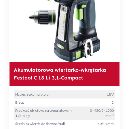
Akumulatorowa wiertarko-wkrętarka
Festool C 18 Li 3,1-Compact
Napięcie akumulatora:
18 V
Biegi:
2
Prędkość obrotowa na biegu jałowym
0 - 450/0 - 1500
1./2. bieg:
min⁻¹
Średnica wiertła do drewna/stali:
40/13 mm