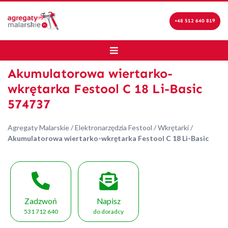
+48 512 640 819
Akumulatorowa wiertarko-
wkrętarka Festool C 18 Li-Basic
574737
Agregaty Malarskie
/
Elektronarzędzia Festool
/
Wkrętarki
/
Akumulatorowa wiertarko-wkrętarka Festool C 18 Li-Basic
Zadzwoń
Napisz
531 712 640
do doradcy