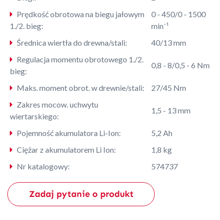
Prędkość obrotowa na biegu jałowym
0 - 450/0 - 1500
1./2. bieg:
min⁻¹
Średnica wiertła do drewna/stali:
40/13 mm
Regulacja momentu obrotowego 1./2.
0,8 - 8/0,5 - 6 Nm
bieg:
Maks. moment obrot. w drewnie/stali:
27/45 Nm
Zakres mocow. uchwytu
1,5 - 13 mm
wiertarskiego:
Pojemność akumulatora Li-Ion:
5,2 Ah
Ciężar z akumulatorem Li Ion:
1,8 kg
Nr katalogowy:
574737
Zadaj pytanie o produkt