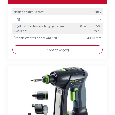
Napięcie akumulatora:
18 V
Biegi:
2
Prędkość obrotowa na biegu jałowym
0 - 450/0 - 1500
1./2. bieg:
min⁻¹
Średnica wiertła do drewna/stali:
40/13 mm
Zobacz więcej