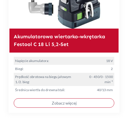
Akumulatorowa wiertarko-wkrętarka
Festool C 18 Li 5,2-Set
Napięcie akumulatora:
18 V
Biegi:
2
Prędkość obrotowa na biegu jałowym
0 - 450/0 - 1500
1./2. bieg:
min⁻¹
Średnica wiertła do drewna/stali:
40/13 mm
Zobacz więcej