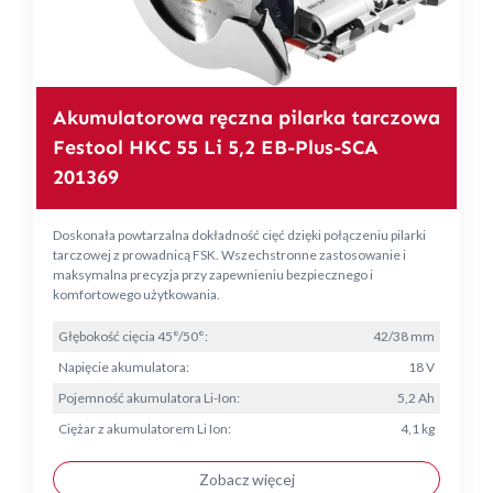
Akumulatorowa ręczna pilarka tarczowa
Festool HKC 55 Li 5,2 EB-Plus-SCA
201369
Doskonała powtarzalna dokładność cięć dzięki połączeniu pilarki
tarczowej z prowadnicą FSK. Wszechstronne zastosowanie i
maksymalna precyzja przy zapewnieniu bezpiecznego i
komfortowego użytkowania.
Głębokość cięcia 45°/50°:
42/38 mm
Napięcie akumulatora:
18 V
Pojemność akumulatora Li-Ion:
5,2 Ah
Ciężar z akumulatorem Li Ion:
4,1 kg
Zobacz więcej