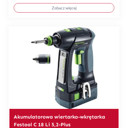
Zobacz więcej
Akumulatorowa wiertarko-wkrętarka
Festool C 18 Li 5,2-Plus