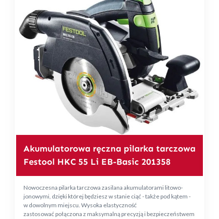
Akumulatorowa ręczna pilarka tarczowa
Festool HKC 55 Li EB-Basic 201358
Nowoczesna pilarka tarczowa zasilana akumulatorami litowo-
jonowymi, dzięki której będziesz w stanie ciąć - także pod kątem -
w dowolnym miejscu. Wysoka elastyczność
zastosować połączona z maksymalną precyzją i bezpieczeństwem