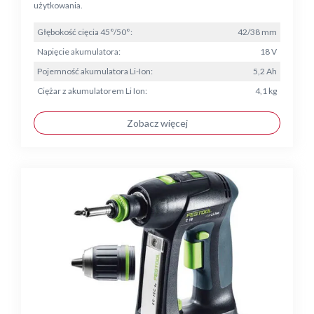
użytkowania.
Głębokość cięcia 45°/50°:
42/38 mm
Napięcie akumulatora:
18 V
Pojemność akumulatora Li-Ion:
5,2 Ah
Ciężar z akumulatorem Li Ion:
4,1 kg
Zobacz więcej