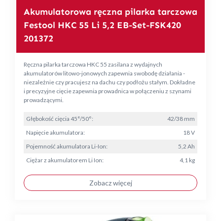
Akumulatorowa ręczna pilarka tarczowa
Festool HKC 55 Li 5,2 EB-Set-FSK420
201372
Ręczna pilarka tarczowa HKC 55 zasilana z wydajnych
akumulatorów litowo-jonowych zapewnia swobodę działania -
niezależnie czy pracujesz na dachu czy podłożu stałym. Dokładne
i precyzyjne cięcie zapewnia prowadnica w połączeniu z szynami
prowadzącymi.
Głębokość cięcia 45°/50°:
42/38 mm
Napięcie akumulatora:
18 V
Pojemność akumulatora Li-Ion:
5,2 Ah
Ciężar z akumulatorem Li Ion:
4,1 kg
Zobacz więcej