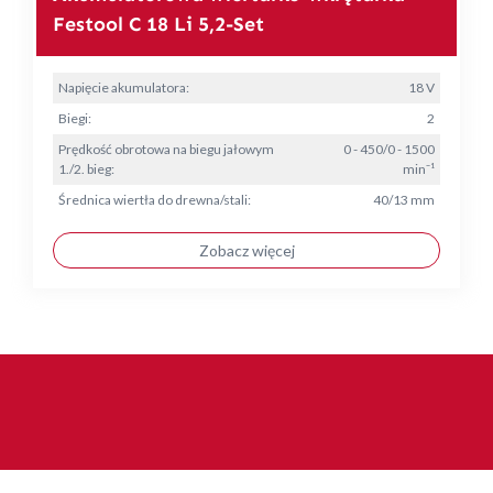
Festool C 18 Li 5,2-Set
Napięcie akumulatora:
18 V
Biegi:
2
Prędkość obrotowa na biegu jałowym
0 - 450/0 - 1500
1./2. bieg:
min⁻¹
Średnica wiertła do drewna/stali:
40/13 mm
Zobacz więcej