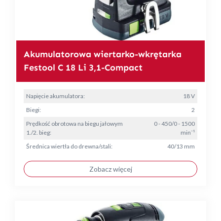
Akumulatorowa wiertarko-wkrętarka
Festool C 18 Li 3,1-Compact
Napięcie akumulatora:
18 V
Biegi:
2
Prędkość obrotowa na biegu jałowym
0 - 450/0 - 1500
1./2. bieg:
min⁻¹
Średnica wiertła do drewna/stali:
40/13 mm
Zobacz więcej