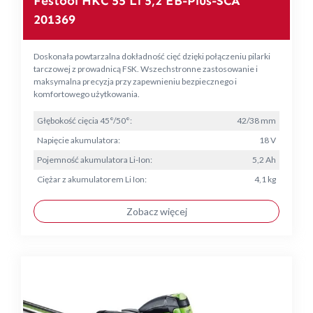
Festool HKC 55 Li 5,2 EB-Plus-SCA
201369
Doskonała powtarzalna dokładność cięć dzięki połączeniu pilarki
tarczowej z prowadnicą FSK. Wszechstronne zastosowanie i
maksymalna precyzja przy zapewnieniu bezpiecznego i
komfortowego użytkowania.
Głębokość cięcia 45°/50°:
42/38 mm
Napięcie akumulatora:
18 V
Pojemność akumulatora Li-Ion:
5,2 Ah
Ciężar z akumulatorem Li Ion:
4,1 kg
Zobacz więcej