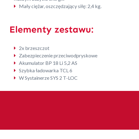
Mały ciężar, oszczędzający siłę: 2,4 kg.
Elementy zestawu:
2x brzeszczot
Zabezpieczenie przeciwodpryskowe
Akumulator BP 18 Li 5,2 AS
Szybka ładowarka TCL 6
W Systainerze SYS 2 T-LOC