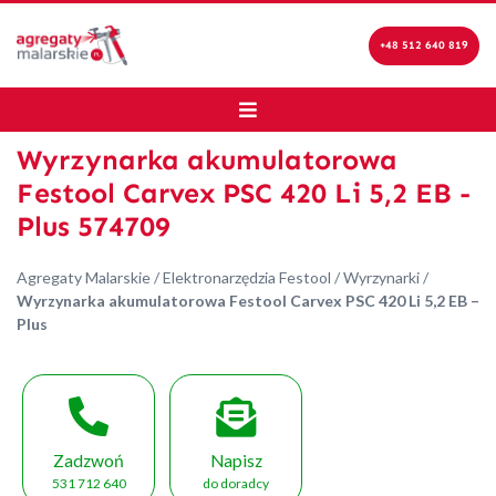
+48 512 640 819
Wyrzynarka akumulatorowa
Festool Carvex PSC 420 Li 5,2 EB -
Plus 574709
Agregaty Malarskie
/
Elektronarzędzia Festool
/
Wyrzynarki
/
Wyrzynarka akumulatorowa Festool Carvex PSC 420 Li 5,2 EB –
Plus
Zadzwoń
Napisz
531 712 640
do doradcy