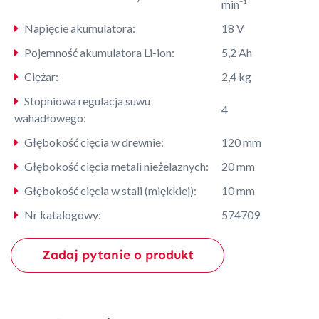
min⁻¹
Napięcie akumulatora:
18 V
Pojemność akumulatora Li-ion:
5,2 Ah
Ciężar:
2,4 kg
Stopniowa regulacja suwu
4
wahadłowego:
Głębokość cięcia w drewnie:
120 mm
Głębokość cięcia metali nieżelaznych:
20 mm
Głębokość cięcia w stali (miękkiej):
10 mm
Nr katalogowy:
574709
Zadaj pytanie o produkt