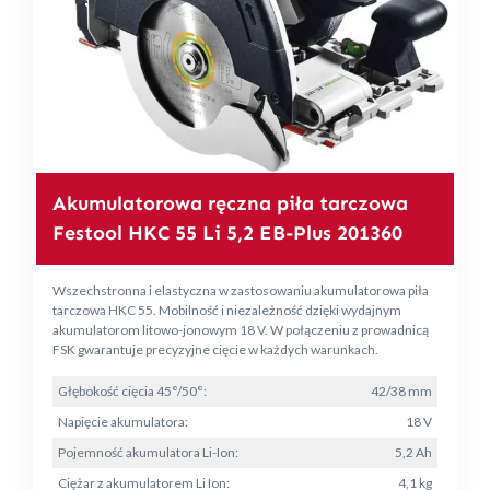
Akumulatorowa ręczna piła tarczowa
Festool HKC 55 Li 5,2 EB-Plus 201360
Wszechstronna i elastyczna w zastosowaniu akumulatorowa piła
tarczowa HKC 55. Mobilność i niezależność dzięki wydajnym
akumulatorom litowo-jonowym 18 V. W połączeniu z prowadnicą
FSK gwarantuje precyzyjne cięcie w każdych warunkach.
Głębokość cięcia 45°/50°:
42/38 mm
Napięcie akumulatora:
18 V
Pojemność akumulatora Li-Ion:
5,2 Ah
Ciężar z akumulatorem Li Ion:
4,1 kg