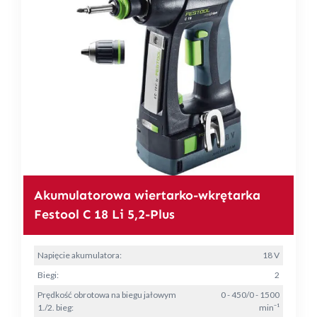
Akumulatorowa wiertarko-wkrętarka
Festool C 18 Li 5,2-Plus
Napięcie akumulatora:
18 V
Biegi:
2
Prędkość obrotowa na biegu jałowym
0 - 450/0 - 1500
1./2. bieg:
min⁻¹