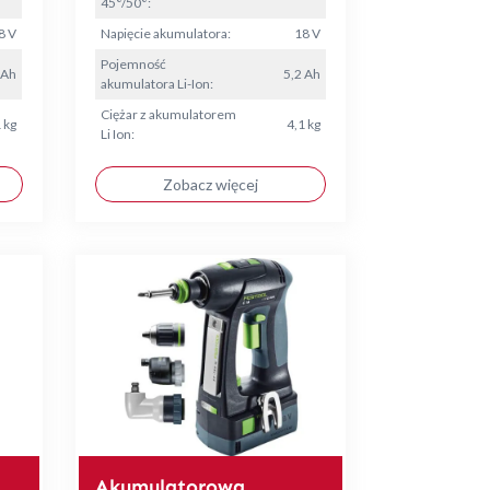
45°/50°:
8 V
Napięcie akumulatora:
18 V
Pojemność
 Ah
5,2 Ah
akumulatora Li-Ion:
Ciężar z akumulatorem
 kg
4,1 kg
Li Ion:
Zobacz więcej
Akumulatorowa