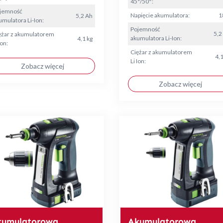
45°/50°:
jemność
Napięcie akumulatora:
1
5,2 Ah
umulatora Li-Ion:
Pojemność
5,2
ężar z akumulatorem
akumulatora Li-Ion:
4,1 kg
Ion:
Ciężar z akumulatorem
4,1
Li Ion:
Zobacz więcej
Zobacz więcej
kumulatorowa
Akumulatorowa