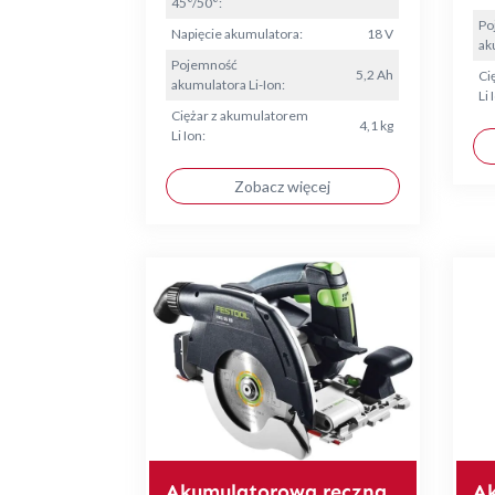
45°/50°:
Po
Napięcie akumulatora:
18 V
ak
Pojemność
5,2 Ah
Ci
akumulatora Li-Ion:
Li 
Ciężar z akumulatorem
4,1 kg
Li Ion:
Zobacz więcej
Akumulatorowa ręczna
A