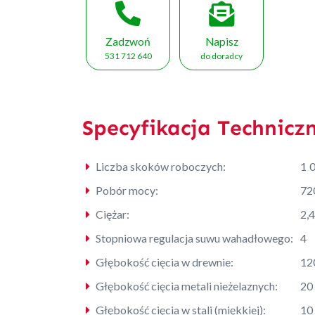
Zadzwoń
Napisz
531 712 640
do doradcy
Specyfikacja Technicz
Liczba skoków roboczych:
1 0
Pobór mocy:
72
Ciężar:
2,4
Stopniowa regulacja suwu wahadłowego:
4
Głębokość cięcia w drewnie:
12
Głębokość cięcia metali nieżelaznych:
20
Głębokość cięcia w stali (miękkiej):
10