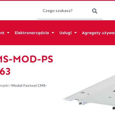
Szukaj:
nt
Elektronarzędzia
Usługi
Agregaty używa
CMS-MOD-PS
263
narki
/
Moduł Festool CMS-