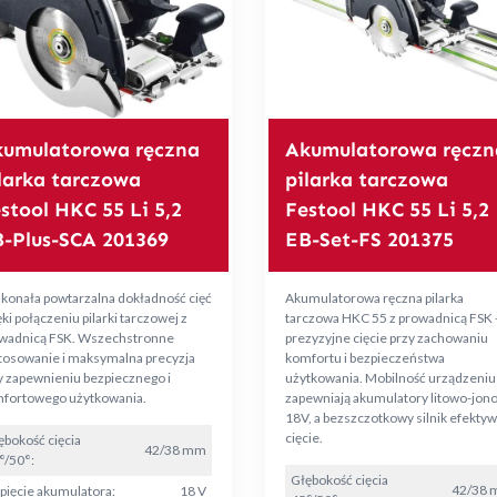
umulatorowa ręczna
Akumulatorowa ręczn
larka tarczowa
pilarka tarczowa
stool HKC 55 Li 5,2
Festool HKC 55 Li 5,2
-Plus-SCA 201369
EB-Set-FS 201375
konała powtarzalna dokładność cięć
Akumulatorowa ręczna pilarka
ki połączeniu pilarki tarczowej z
tarczowa HKC 55 z prowadnicą FSK 
wadnicą FSK. Wszechstronne
prezyzyjne cięcie przy zachowaniu
tosowanie i maksymalna precyzja
komfortu i bezpieczeństwa
y zapewnieniu bezpiecznego i
użytkowania. Mobilność urządzeniu
fortowego użytkowania.
zapewniają akumulatory litowo-jon
18V, a bezszczotkowy silnik efekty
cięcie.
ębokość cięcia
42/38 mm
°/50°:
Głębokość cięcia
42/38
pięcie akumulatora:
18 V