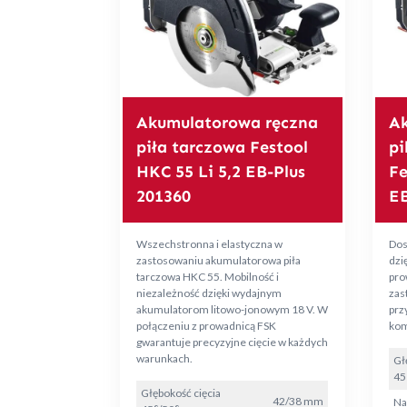
Akumulatorowa ręczna
Ak
piła tarczowa Festool
pi
HKC 55 Li 5,2 EB-Plus
Fe
201360
EB
Wszechstronna i elastyczna w
Dos
zastosowaniu akumulatorowa piła
dzię
tarczowa HKC 55. Mobilność i
pro
niezależność dzięki wydajnym
zas
akumulatorom litowo-jonowym 18 V. W
prz
połączeniu z prowadnicą FSK
kom
gwarantuje precyzyjne cięcie w każdych
warunkach.
Gł
45
Głębokość cięcia
42/38 mm
Na