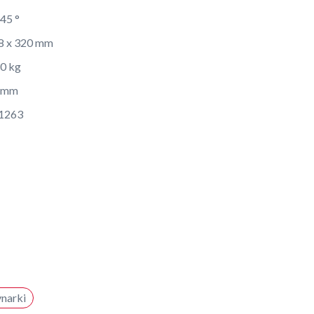
 45 °
8 x 320 mm
30 kg
 mm
1263
narki