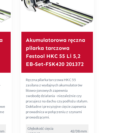
a
Akumulatorowa ręczna
pilarka tarczowa
Festool HKC 55 Li 5,2
EB-Set-FSK420 201372
Ręczna pilarka tarczowa HKC 55
-
zasilana z wydajnych akumulatorów
litowo-jonowych zapewnia
swobodę działania - niezależnie czy
pracujesz na dachu czy podłożu stałym.
owe
Dokładne i precyzyjne cięcie zapewnia
wne
prowadnica w połączeniu z szynami
prowadzącymi.
Głębokość cięcia
 mm
42/38 mm