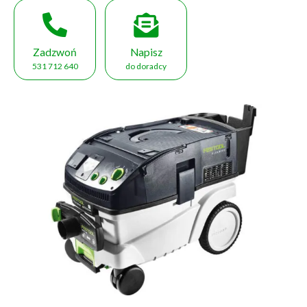
Zadzwoń
Napisz
531 712 640
do doradcy