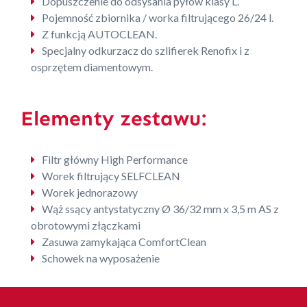
Dopuszczenie do odsysania pyłów klasy L.
Pojemność zbiornika / worka filtrującego 26/24 l.
Z funkcją AUTOCLEAN.
Specjalny odkurzacz do szlifierek Renofix i z
osprzętem diamentowym.
Elementy zestawu:
Filtr główny High Performance
Worek filtrujący SELFCLEAN
Worek jednorazowy
Wąż ssący antystatyczny Ø 36/32 mm x 3,5 m AS z
obrotowymi złączkami
Zasuwa zamykająca ComfortClean
Schowek na wyposażenie