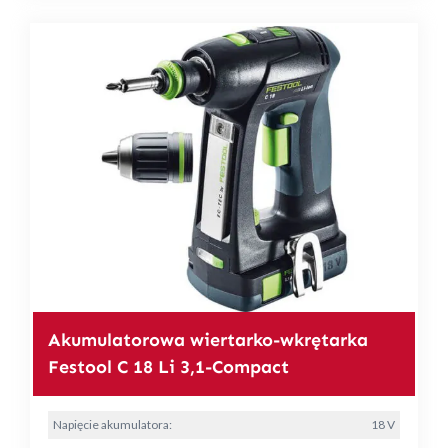
Akumulatorowa wiertarko-wkrętarka
Festool C 18 Li 3,1-Compact
Napięcie akumulatora:
18 V