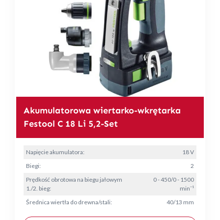
Akumulatorowa wiertarko-wkrętarka
Festool C 18 Li 5,2-Set
Napięcie akumulatora:
18 V
Biegi:
2
Prędkość obrotowa na biegu jałowym
0 - 450/0 - 1500
1./2. bieg:
min⁻¹
Średnica wiertła do drewna/stali:
40/13 mm