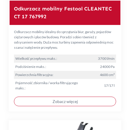
Odkurzacz mobilny Festool CLEANTEC
CT 17 767992
Odkurzacz mobilny idealny do sprzątania biur, garaży, pojazdów
ciężarowych i placów budowy. Poradzi sobie również z
odsysaniem wody. Duża moc turbiny zapewnia odpowiednią moc
ssana i natężenie przepływu.
Wielkość przepływu maks.:
3700 l/min
Podciśnienie maks.:
24000 Pa
Powierzchnia filtracyjna:
4600 cm²
Pojemność zbiornika / worka filtrującego
17/17 l
maks.:
Zobacz więcej