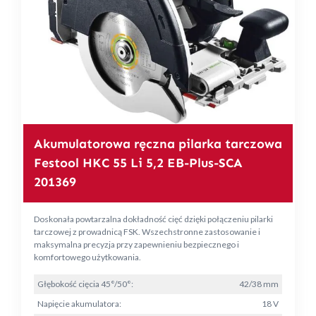
Akumulatorowa ręczna pilarka tarczowa
Festool HKC 55 Li 5,2 EB-Plus-SCA
201369
Doskonała powtarzalna dokładność cięć dzięki połączeniu pilarki
tarczowej z prowadnicą FSK. Wszechstronne zastosowanie i
maksymalna precyzja przy zapewnieniu bezpiecznego i
komfortowego użytkowania.
Głębokość cięcia 45°/50°:
42/38 mm
Napięcie akumulatora:
18 V