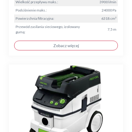
Wielkość przepływu maks.:
3900 l/min
Podciśnienie maks.:
24000 Pa
Powierzchnia filtracyjna:
6318 cm²
Przewód zasilania sieciowego, izolowany
7,5 m
gumą:
Zobacz więcej