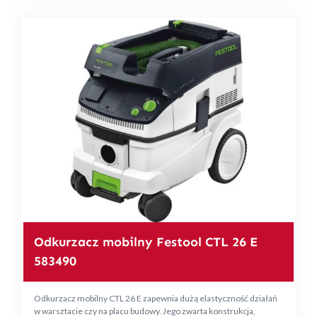
Odkurzacz mobilny Festool CTL 26 E
583490
Odkurzacz mobilny CTL 26 E zapewnia dużą elastyczność działań
w warsztacie czy na placu budowy. Jego zwarta konstrukcja,