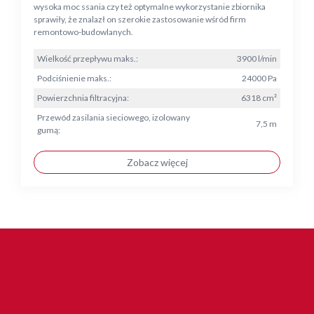
wysoka moc ssania czy też optymalne wykorzystanie zbiornika
sprawiły, że znalazł on szerokie zastosowanie wśród firm
remontowo-budowlanych.
Wielkość przepływu maks.:
3900 l/min
Podciśnienie maks.:
24000 Pa
Powierzchnia filtracyjna:
6318 cm²
Przewód zasilania sieciowego, izolowany
7,5 m
gumą:
Zobacz więcej