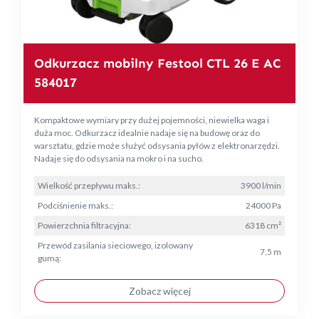
Odkurzacz mobilny Festool CTL 26 E AC
584017
Kompaktowe wymiary przy dużej pojemności, niewielka waga i
duża moc. Odkurzacz idealnie nadaje się na budowę oraz do
warsztatu, gdzie może służyć odsysania pyłów z elektronarzędzi.
Nadaje się do odsysania na mokro i na sucho.
Wielkość przepływu maks.:
3900 l/min
Podciśnienie maks.:
24000 Pa
Powierzchnia filtracyjna:
6318 cm²
Przewód zasilania sieciowego, izolowany
7,5 m
gumą:
Zobacz więcej