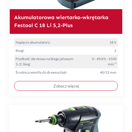
Akumulatorowa wiertarko-wkrętarka
Festool C 18 Li 5,2-Plus
Napięcie akumulatora:
18 V
Biegi:
2
Prędkość obrotowa na biegu jałowym
0 - 450/0 - 1500
1./2. bieg:
min⁻¹
Średnica wiertła do drewna/stali:
40/13 mm
Zobacz więcej