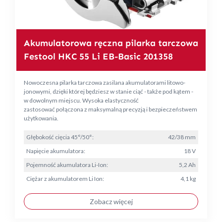
Akumulatorowa ręczna pilarka tarczowa
Festool HKC 55 Li EB-Basic 201358
Nowoczesna pilarka tarczowa zasilana akumulatorami litowo-
jonowymi, dzięki której będziesz w stanie ciąć - także pod kątem -
w dowolnym miejscu. Wysoka elastyczność
zastosować połączona z maksymalną precyzją i bezpieczeństwem
użytkowania.
Głębokość cięcia 45°/50°:
42/38 mm
Napięcie akumulatora:
18 V
Pojemność akumulatora Li-Ion:
5,2 Ah
Ciężar z akumulatorem Li Ion:
4,1 kg
Zobacz więcej