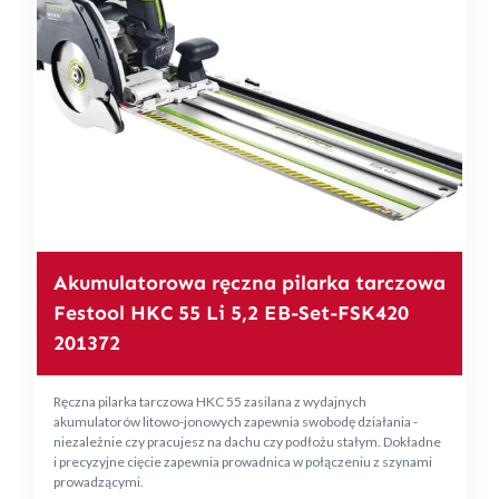
Akumulatorowa ręczna pilarka tarczowa
Festool HKC 55 Li 5,2 EB-Set-FSK420
201372
Ręczna pilarka tarczowa HKC 55 zasilana z wydajnych
akumulatorów litowo-jonowych zapewnia swobodę działania -
niezależnie czy pracujesz na dachu czy podłożu stałym. Dokładne
i precyzyjne cięcie zapewnia prowadnica w połączeniu z szynami
prowadzącymi.