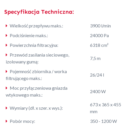
Specyfikacja Techniczna:
Wielkość przepływu maks.:
3900 l/min
Podciśnienie maks.:
24000 Pa
Powierzchnia filtracyjna:
6318 cm²
Przewód zasilania sieciowego,
7,5 m
izolowany gumą:
Pojemność zbiornika / worka
26/24 l
filtrującego maks.:
Moc przyłączeniowa gniazda
2400 W
wtykowego maks.:
673 x 365 x 455
Wymiary (dł. x szer. x wys.):
mm
Pobór mocy:
350 - 1200 W