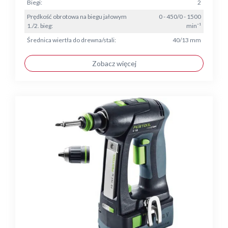
Biegi:
2
Prędkość obrotowa na biegu jałowym
0 - 450/0 - 1500
1./2. bieg:
min⁻¹
Średnica wiertła do drewna/stali:
40/13 mm
Zobacz więcej