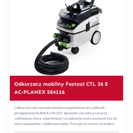
Odkurzacz mobilny Festool CTL 36 E
AC-PLANEX 584116
Odkurzacz ten stanowi świetne uzupełnienie do szlifierki
przegubowej PLANEX LHS 225. Sprawdzi się zwłaszcza przy
szlifowaniu masy szpachlowej. Urządzenie może posłużyć też do
odsysania pyłów z elektronarzędzi. Pracuje na sucho i na mokro.