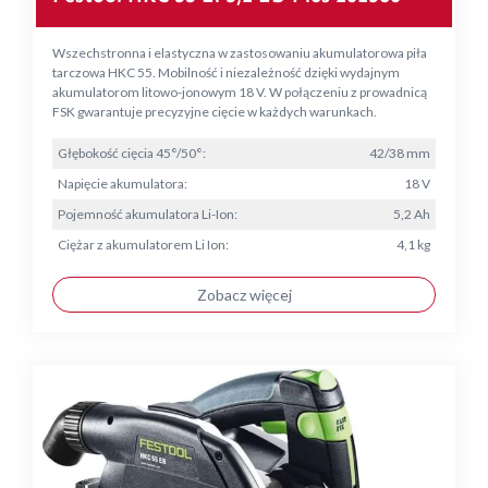
Wszechstronna i elastyczna w zastosowaniu akumulatorowa piła
tarczowa HKC 55. Mobilność i niezależność dzięki wydajnym
akumulatorom litowo-jonowym 18 V. W połączeniu z prowadnicą
FSK gwarantuje precyzyjne cięcie w każdych warunkach.
Głębokość cięcia 45°/50°:
42/38 mm
Napięcie akumulatora:
18 V
Pojemność akumulatora Li-Ion:
5,2 Ah
Ciężar z akumulatorem Li Ion:
4,1 kg
Zobacz więcej