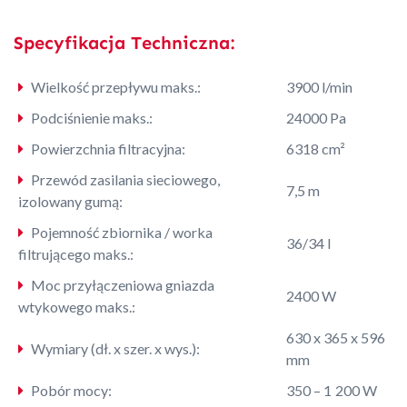
Specyfikacja Techniczna:
Wielkość przepływu maks.:
3900 l/min
Podciśnienie maks.:
24000 Pa
Powierzchnia filtracyjna:
6318 cm²
Przewód zasilania sieciowego,
7,5 m
izolowany gumą:
Pojemność zbiornika / worka
36/34 l
filtrującego maks.:
Moc przyłączeniowa gniazda
2400 W
wtykowego maks.:
630 x 365 x 596
Wymiary (dł. x szer. x wys.):
mm
Pobór mocy:
350 – 1 200 W