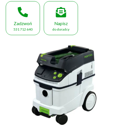
Zadzwoń
Napisz
531 712 640
do doradcy