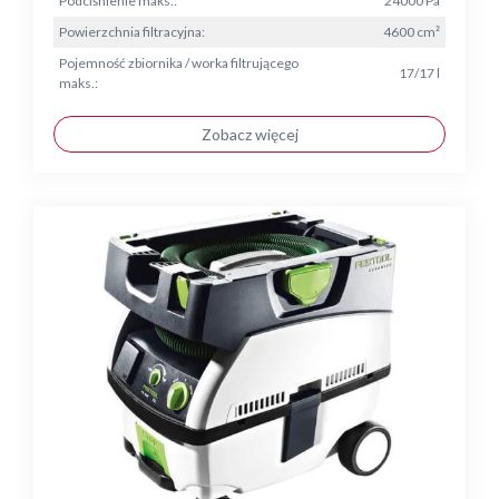
Podciśnienie maks.:
24000 Pa
Powierzchnia filtracyjna:
4600 cm²
Pojemność zbiornika / worka filtrującego
17/17 l
maks.:
Zobacz więcej