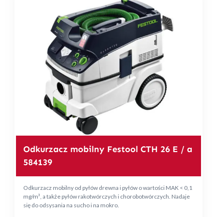
Odkurzacz mobilny Festool CTH 26 E / a
584139
Odkurzacz mobilny od pyłów drewna i pyłów o wartości MAK < 0,1
mg/m³, a także pyłów rakotwórczych i chorobotwórczych. Nadaje
się do odsysania na sucho i na mokro.