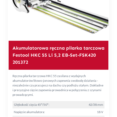
Akumulatorowa ręczna pilarka tarczowa
Festool HKC 55 Li 5,2 EB-Set-FSK420
201372
Ręczna pilarka tarczowa HKC 55 zasilana z wydajnych
akumulatorów litowo-jonowych zapewnia swobodę działania -
niezależnie czy pracujesz na dachu czy podłożu stałym. Dokładne
i precyzyjne cięcie zapewnia prowadnica w połączeniu z szynami
prowadzącymi.
Głębokość cięcia 45°/50°:
42/38 mm
Napięcie akumulatora:
18 V