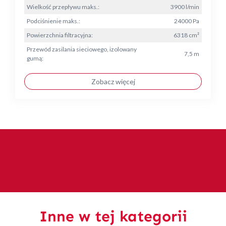
Wielkość przepływu maks.:
3900 l/min
Podciśnienie maks.:
24000 Pa
Powierzchnia filtracyjna:
6318 cm²
Przewód zasilania sieciowego, izolowany
7,5 m
gumą:
Zobacz więcej
Inne w tej kategorii