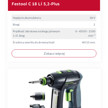
Festool C 18 Li 5,2-Plus
Napięcie akumulatora:
18 V
Biegi:
2
Prędkość obrotowa na biegu jałowym
0 - 450/0 - 1500
1./2. bieg:
min⁻¹
Średnica wiertła do drewna/stali:
40/13 mm
Zobacz więcej