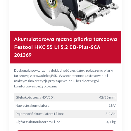
Akumulatorowa ręczna pilarka tarczowa
Festool HKC 55 Li 5,2 EB-Plus-SCA
201369
Doskonała powtarzalna dokładność cięć dzięki połączeniu pilarki
tarczowej z prowadnicą FSK. Wszechstronne zastosowanie i
maksymalna precyzja przy zapewnieniu bezpiecznego i
komfortowego użytkowania.
Głębokość cięcia 45°/50°:
42/38 mm
Napięcie akumulatora:
18 V
Pojemność akumulatora Li-Ion:
5,2 Ah
Ciężar z akumulatorem Li Ion:
4,1 kg