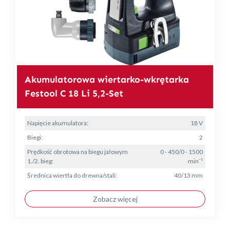
Akumulatorowa wiertarko-wkrętarka
Festool C 18 Li 5,2-Set
Napięcie akumulatora:
18 V
Biegi:
2
Prędkość obrotowa na biegu jałowym
0 - 450/0 - 1500
1./2. bieg:
min⁻¹
Średnica wiertła do drewna/stali:
40/13 mm
Zobacz więcej