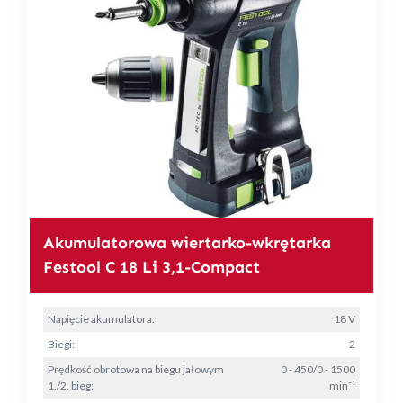
Akumulatorowa wiertarko-wkrętarka
Festool C 18 Li 3,1-Compact
Napięcie akumulatora:
18 V
Biegi:
2
Prędkość obrotowa na biegu jałowym
0 - 450/0 - 1500
1./2. bieg:
min⁻¹