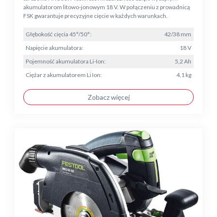
akumulatorom litowo-jonowym 18 V. W połączeniu z prowadnicą
FSK gwarantuje precyzyjne cięcie w każdych warunkach.
Głębokość cięcia 45°/50°:
42/38 mm
Napięcie akumulatora:
18 V
Pojemność akumulatora Li-Ion:
5,2 Ah
Ciężar z akumulatorem Li Ion:
4,1 kg
Zobacz więcej