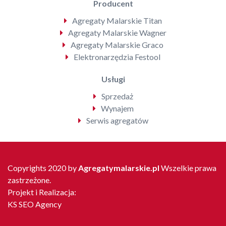
Producent
Agregaty Malarskie Titan
Agregaty Malarskie Wagner
Agregaty Malarskie Graco
Elektronarzędzia Festool
Usługi
Sprzedaż
Wynajem
Serwis agregatów
Copyrights 2020 by
Agregatymalarskie.pl
Wszelkie prawa
zastrzeżone.
Projekt i Realizacja:
KS SEO Agency