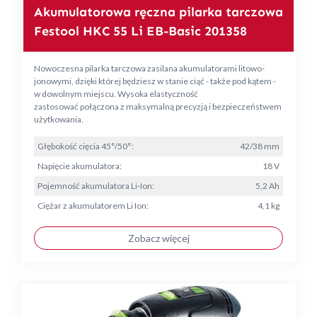
Akumulatorowa ręczna pilarka tarczowa
Festool HKC 55 Li EB-Basic 201358
Nowoczesna pilarka tarczowa zasilana akumulatorami litowo-
jonowymi, dzięki której będziesz w stanie ciąć - także pod kątem -
w dowolnym miejscu. Wysoka elastyczność
zastosować połączona z maksymalną precyzją i bezpieczeństwem
użytkowania.
Głębokość cięcia 45°/50°:
42/38 mm
Napięcie akumulatora:
18 V
Pojemność akumulatora Li-Ion:
5,2 Ah
Ciężar z akumulatorem Li Ion:
4,1 kg
Zobacz więcej