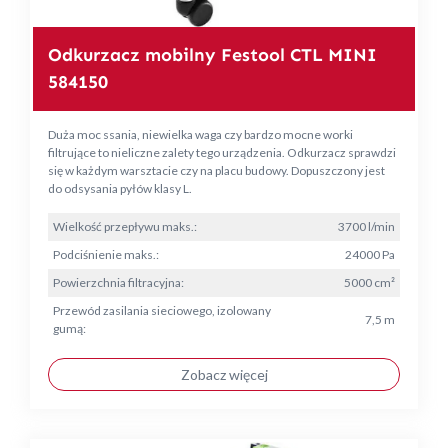
Odkurzacz mobilny Festool CTL MINI
584150
Duża moc ssania, niewielka waga czy bardzo mocne worki
filtrujące to nieliczne zalety tego urządzenia. Odkurzacz sprawdzi
się w każdym warsztacie czy na placu budowy. Dopuszczony jest
do odsysania pyłów klasy L.
Wielkość przepływu maks.:
3700 l/min
Podciśnienie maks.:
24000 Pa
Powierzchnia filtracyjna:
5000 cm²
Przewód zasilania sieciowego, izolowany
7,5 m
gumą:
Zobacz więcej