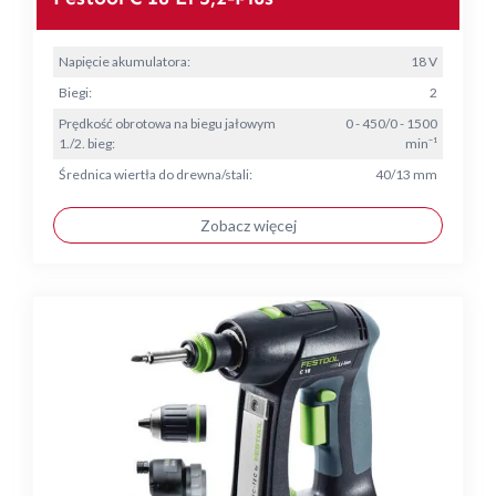
Napięcie akumulatora:
18 V
Biegi:
2
Prędkość obrotowa na biegu jałowym
0 - 450/0 - 1500
1./2. bieg:
min⁻¹
Średnica wiertła do drewna/stali:
40/13 mm
Zobacz więcej