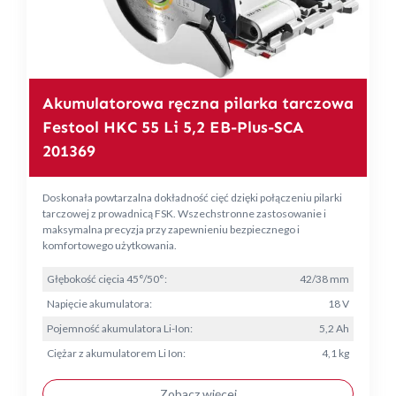
Akumulatorowa ręczna pilarka tarczowa
Festool HKC 55 Li 5,2 EB-Plus-SCA
201369
Doskonała powtarzalna dokładność cięć dzięki połączeniu pilarki
tarczowej z prowadnicą FSK. Wszechstronne zastosowanie i
maksymalna precyzja przy zapewnieniu bezpiecznego i
komfortowego użytkowania.
Głębokość cięcia 45°/50°:
42/38 mm
Napięcie akumulatora:
18 V
Pojemność akumulatora Li-Ion:
5,2 Ah
Ciężar z akumulatorem Li Ion:
4,1 kg
Zobacz więcej