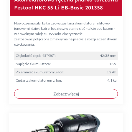
Festool HKC 55 Li EB-Basic 201358
Nowoczesna pilarka tarczowa zasilana akumulatorami litowo-
jonowymi, dzięki której będziesz w stanie ciąć - także pod kątem -
w dowolnym miejscu. Wysoka elastyczność
zastosować połączona z maksymalną precyzją i bezpieczeństwem
użytkowania.
Głębokość cięcia 45°/50°:
42/38 mm
Napięcie akumulatora:
18 V
Pojemność akumulatora Li-Ion:
5,2 Ah
Ciężar z akumulatorem Li Ion:
4,1 kg
Zobacz więcej