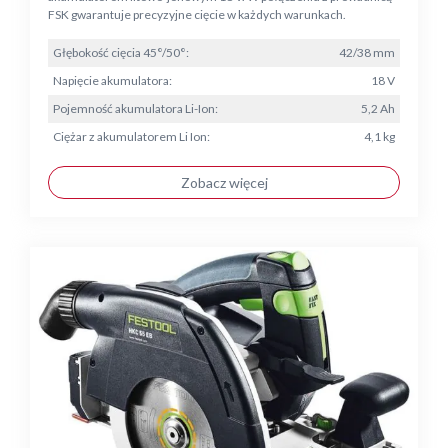
FSK gwarantuje precyzyjne cięcie w każdych warunkach.
Głębokość cięcia 45°/50°:
42/38 mm
Napięcie akumulatora:
18 V
Pojemność akumulatora Li-Ion:
5,2 Ah
Ciężar z akumulatorem Li Ion:
4,1 kg
Zobacz więcej