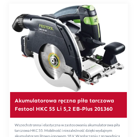
Akumulatorowa ręczna piła tarczowa
Festool HKC 55 Li 5,2 EB-Plus 201360
Wszechstronna i elastyczna w zastosowaniu akumulatorowa piła
tarczowa HKC 55. Mobilność i niezależność dzięki wydajnym
akumulatorom litowo-jonowym 18 V. W połączeniu z prowadnicą