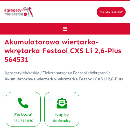
+48 512 640 819
Akumulatorowa wiertarko-
wkrętarka Festool CXS Li 2,6-Plus
564531
Agregaty Malarskie
/
Elektronarzędzia Festool
/
Wkrętarki
/
Akumulatorowa wiertarko-wkrętarka Festool CXS Li 2,6-Plus
Zadzwoń
Napisz
531 712 640
do doradcy