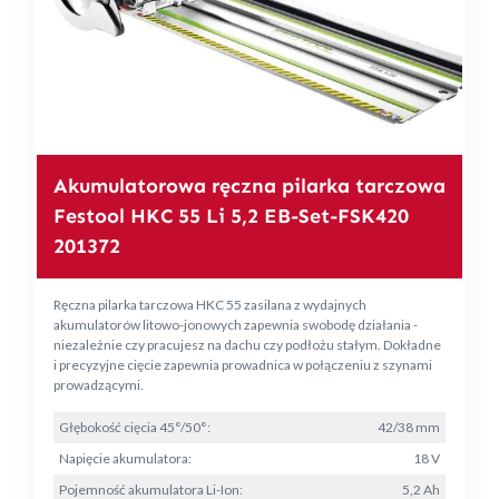
Akumulatorowa ręczna pilarka tarczowa
Festool HKC 55 Li 5,2 EB-Set-FSK420
201372
Ręczna pilarka tarczowa HKC 55 zasilana z wydajnych
akumulatorów litowo-jonowych zapewnia swobodę działania -
niezależnie czy pracujesz na dachu czy podłożu stałym. Dokładne
i precyzyjne cięcie zapewnia prowadnica w połączeniu z szynami
prowadzącymi.
Głębokość cięcia 45°/50°:
42/38 mm
Napięcie akumulatora:
18 V
Pojemność akumulatora Li-Ion:
5,2 Ah