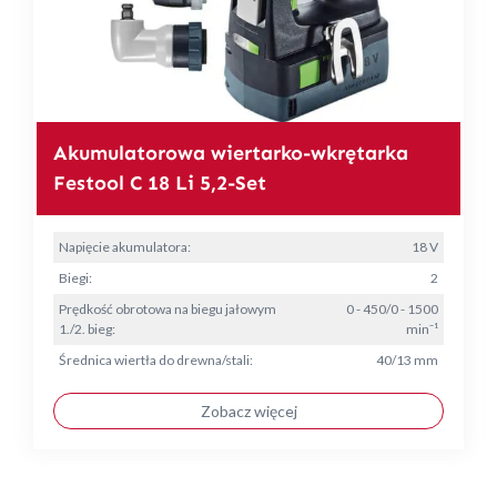
Akumulatorowa wiertarko-wkrętarka
Festool C 18 Li 5,2-Set
Napięcie akumulatora:
18 V
Biegi:
2
Prędkość obrotowa na biegu jałowym
0 - 450/0 - 1500
1./2. bieg:
min⁻¹
Średnica wiertła do drewna/stali:
40/13 mm
Zobacz więcej