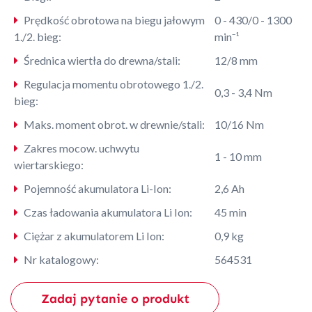
Prędkość obrotowa na biegu jałowym
0 - 430/0 - 1300
1./2. bieg:
min⁻¹
Średnica wiertła do drewna/stali:
12/8 mm
Regulacja momentu obrotowego 1./2.
0,3 - 3,4 Nm
bieg:
Maks. moment obrot. w drewnie/stali:
10/16 Nm
Zakres mocow. uchwytu
1 - 10 mm
wiertarskiego:
Pojemność akumulatora Li-Ion:
2,6 Ah
Czas ładowania akumulatora Li Ion:
45 min
Ciężar z akumulatorem Li Ion:
0,9 kg
Nr katalogowy:
564531
Zadaj pytanie o produkt