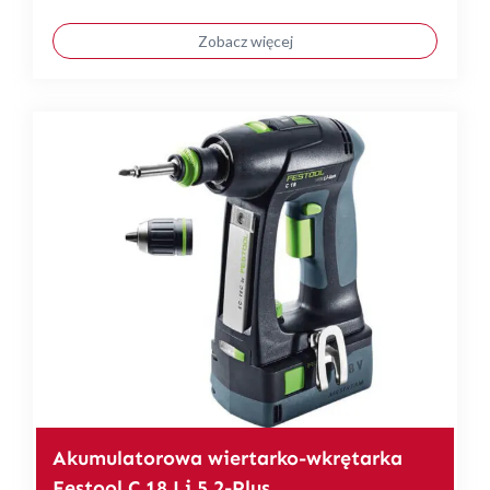
Zobacz więcej
Akumulatorowa wiertarko-wkrętarka
Festool C 18 Li 5,2-Plus