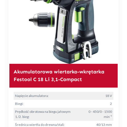
Akumulatorowa wiertarko-wkrętarka
Festool C 18 Li 3,1-Compact
Napięcie akumulatora:
18 V
Biegi:
2
Prędkość obrotowa na biegu jałowym
0 - 450/0 - 1500
1./2. bieg:
min⁻¹
Średnica wiertła do drewna/stali:
40/13 mm