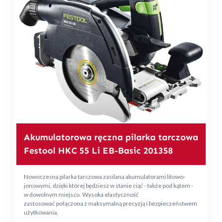
Akumulatorowa ręczna pilarka tarczowa
Festool HKC 55 Li EB-Basic 201358
Nowoczesna pilarka tarczowa zasilana akumulatorami litowo-
jonowymi, dzięki której będziesz w stanie ciąć - także pod kątem -
w dowolnym miejscu. Wysoka elastyczność
zastosować połączona z maksymalną precyzją i bezpieczeństwem
użytkowania.