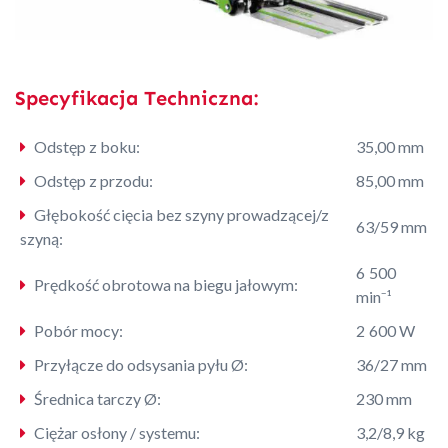
Specyfikacja Techniczna:
Odstęp z boku:
35,00 mm
Odstęp z przodu:
85,00 mm
Głębokość cięcia bez szyny prowadzącej/z
63/59 mm
szyną:
6 500
Prędkość obrotowa na biegu jałowym:
min⁻¹
Pobór mocy:
2 600 W
Przyłącze do odsysania pyłu Ø:
36/27 mm
Średnica tarczy Ø:
230 mm
Ciężar osłony / systemu:
3,2/8,9 kg