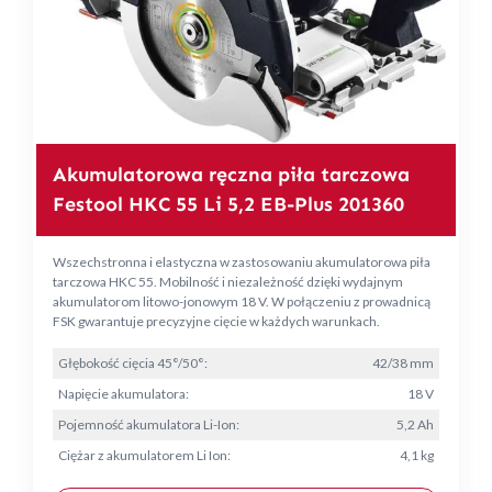
Akumulatorowa ręczna piła tarczowa
Festool HKC 55 Li 5,2 EB-Plus 201360
Wszechstronna i elastyczna w zastosowaniu akumulatorowa piła
tarczowa HKC 55. Mobilność i niezależność dzięki wydajnym
akumulatorom litowo-jonowym 18 V. W połączeniu z prowadnicą
FSK gwarantuje precyzyjne cięcie w każdych warunkach.
Głębokość cięcia 45°/50°:
42/38 mm
Napięcie akumulatora:
18 V
Pojemność akumulatora Li-Ion:
5,2 Ah
Ciężar z akumulatorem Li Ion:
4,1 kg