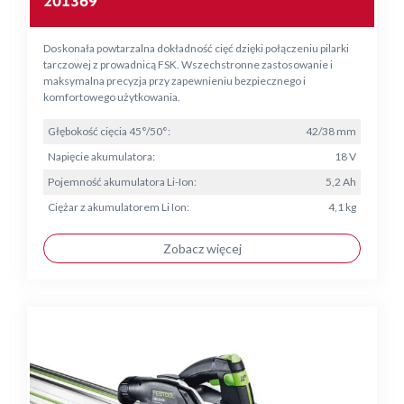
201369
Doskonała powtarzalna dokładność cięć dzięki połączeniu pilarki
tarczowej z prowadnicą FSK. Wszechstronne zastosowanie i
maksymalna precyzja przy zapewnieniu bezpiecznego i
komfortowego użytkowania.
Głębokość cięcia 45°/50°:
42/38 mm
Napięcie akumulatora:
18 V
Pojemność akumulatora Li-Ion:
5,2 Ah
Ciężar z akumulatorem Li Ion:
4,1 kg
Zobacz więcej