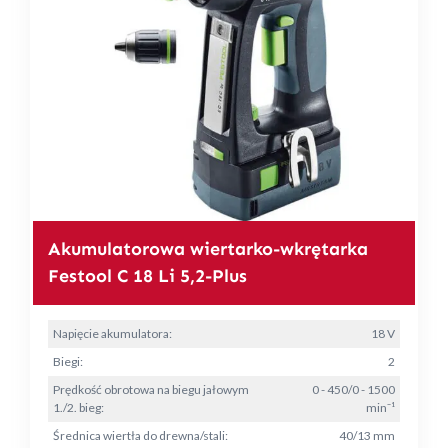
Akumulatorowa wiertarko-wkrętarka
Festool C 18 Li 5,2-Plus
Napięcie akumulatora:
18 V
Biegi:
2
Prędkość obrotowa na biegu jałowym
0 - 450/0 - 1500
1./2. bieg:
min⁻¹
Średnica wiertła do drewna/stali:
40/13 mm