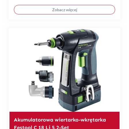
Zobacz więcej
Akumulatorowa wiertarko-wkrętarka
Festool C 18 Li 5,2-Set