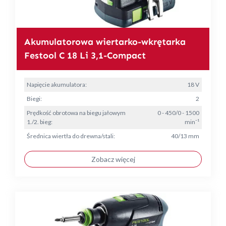
Akumulatorowa wiertarko-wkrętarka
Festool C 18 Li 3,1-Compact
Napięcie akumulatora:
18 V
Biegi:
2
Prędkość obrotowa na biegu jałowym
0 - 450/0 - 1500
1./2. bieg:
min⁻¹
Średnica wiertła do drewna/stali:
40/13 mm
Zobacz więcej