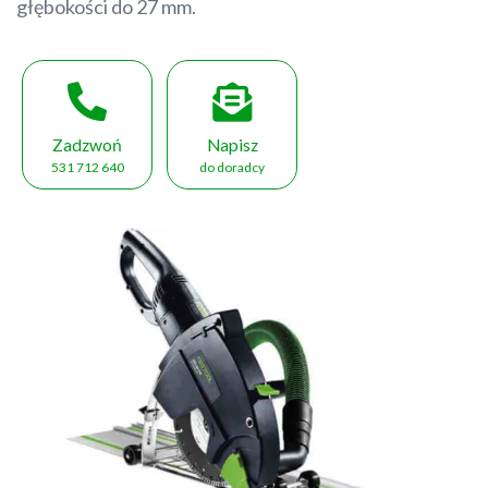
głębokości do 27 mm.
Zadzwoń
Napisz
531 712 640
do doradcy