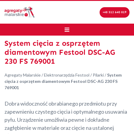
+48 512 640 819
System cięcia z osprzętem
diamentowym Festool DSC-AG
230 FS 769001
Agregaty Malarskie
/
Elektronarzędzia Festool
/
Pilarki
/
System
cięcia z osprzętem diamentowym Festool DSC-AG 230 FS
769001
Dobra widoczność obrabianego przedmiotu przy
zapewnieniu czystego cięcia i optymalnego usuwania
pyłu. Urządzenie umożliwia pewne i dokładne
zagłębienie w materiale oraz cięcie na ustalonej