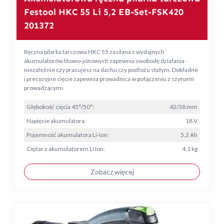
Festool HKC 55 Li 5,2 EB-Set-FSK420
201372
Ręczna pilarka tarczowa HKC 55 zasilana z wydajnych
akumulatorów litowo-jonowych zapewnia swobodę działania -
niezależnie czy pracujesz na dachu czy podłożu stałym. Dokładne
i precyzyjne cięcie zapewnia prowadnica w połączeniu z szynami
prowadzącymi.
Głębokość cięcia 45°/50°:
42/38 mm
Napięcie akumulatora:
18 V
Pojemność akumulatora Li-Ion:
5,2 Ah
Ciężar z akumulatorem Li Ion:
4,1 kg
Zobacz więcej