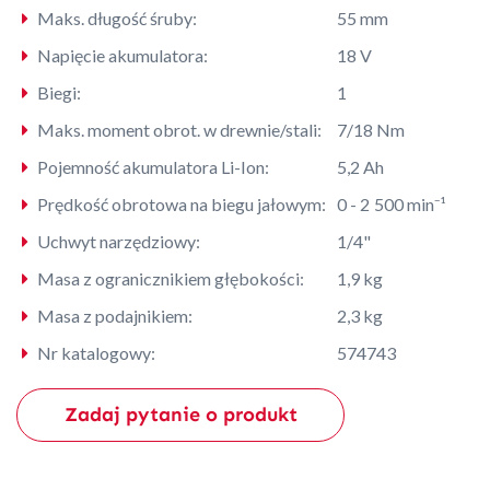
Maks. długość śruby:
55 mm
Napięcie akumulatora:
18 V
Biegi:
1
Maks. moment obrot. w drewnie/stali:
7/18 Nm
Pojemność akumulatora Li-Ion:
5,2 Ah
Prędkość obrotowa na biegu jałowym:
0 - 2 500 min⁻¹
Uchwyt narzędziowy:
1/4"
Masa z ogranicznikiem głębokości:
1,9 kg
Masa z podajnikiem:
2,3 kg
Nr katalogowy:
574743
Zadaj pytanie o produkt