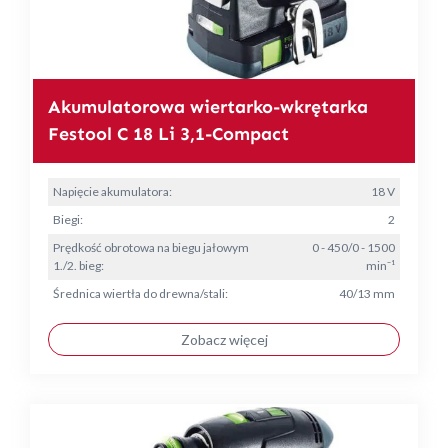
Akumulatorowa wiertarko-wkrętarka
Festool C 18 Li 3,1-Compact
Napięcie akumulatora:
18 V
Biegi:
2
Prędkość obrotowa na biegu jałowym
0 - 450/0 - 1500
1./2. bieg:
min⁻¹
Średnica wiertła do drewna/stali:
40/13 mm
Zobacz więcej