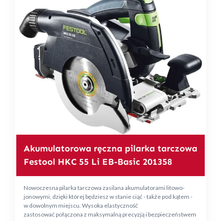
Akumulatorowa ręczna pilarka tarczowa
Festool HKC 55 Li EB-Basic 201358
Nowoczesna pilarka tarczowa zasilana akumulatorami litowo-
jonowymi, dzięki której będziesz w stanie ciąć - także pod kątem -
w dowolnym miejscu. Wysoka elastyczność
zastosować połączona z maksymalną precyzją i bezpieczeństwem