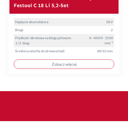
Festool C 18 Li 5,2-Set
Napięcie akumulatora:
18 V
Biegi:
2
Prędkość obrotowa na biegu jałowym
0 - 450/0 - 1500
1./2. bieg:
min⁻¹
Średnica wiertła do drewna/stali:
40/13 mm
Zobacz więcej