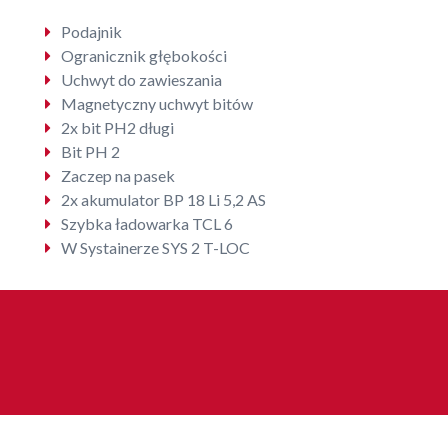
Podajnik
Ogranicznik głębokości
Uchwyt do zawieszania
Magnetyczny uchwyt bitów
2x bit PH2 długi
Bit PH 2
Zaczep na pasek
2x akumulator BP 18 Li 5,2 AS
Szybka ładowarka TCL 6
W Systainerze SYS 2 T-LOC