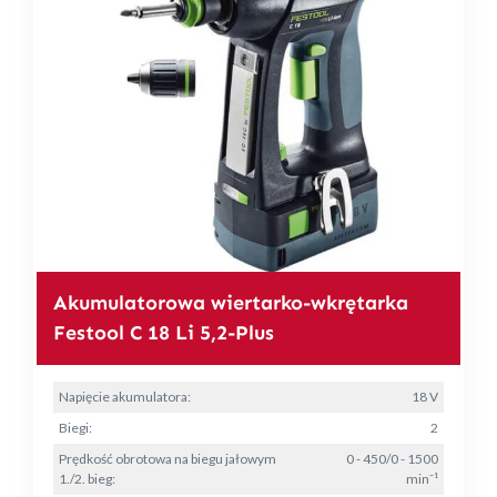
Akumulatorowa wiertarko-wkrętarka
Festool C 18 Li 5,2-Plus
Napięcie akumulatora:
18 V
Biegi:
2
Prędkość obrotowa na biegu jałowym
0 - 450/0 - 1500
1./2. bieg:
min⁻¹