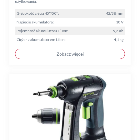
użytkowania.
Głębokość cięcia 45°/50°:
42/38 mm
Napięcie akumulatora:
18 V
Pojemność akumulatora Li-Ion:
5,2 Ah
Ciężar z akumulatorem Li Ion:
4,1 kg
Zobacz więcej