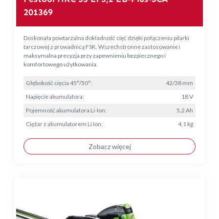
201369
Doskonała powtarzalna dokładność cięć dzięki połączeniu pilarki
tarczowej z prowadnicą FSK. Wszechstronne zastosowanie i
maksymalna precyzja przy zapewnieniu bezpiecznego i
komfortowego użytkowania.
Głębokość cięcia 45°/50°:
42/38 mm
Napięcie akumulatora:
18 V
Pojemność akumulatora Li-Ion:
5,2 Ah
Ciężar z akumulatorem Li Ion:
4,1 kg
Zobacz więcej