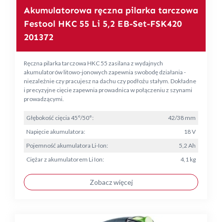
Akumulatorowa ręczna pilarka tarczowa
Festool HKC 55 Li 5,2 EB-Set-FSK420
201372
Ręczna pilarka tarczowa HKC 55 zasilana z wydajnych
akumulatorów litowo-jonowych zapewnia swobodę działania -
niezależnie czy pracujesz na dachu czy podłożu stałym. Dokładne
i precyzyjne cięcie zapewnia prowadnica w połączeniu z szynami
prowadzącymi.
Głębokość cięcia 45°/50°:
42/38 mm
Napięcie akumulatora:
18 V
Pojemność akumulatora Li-Ion:
5,2 Ah
Ciężar z akumulatorem Li Ion:
4,1 kg
Zobacz więcej