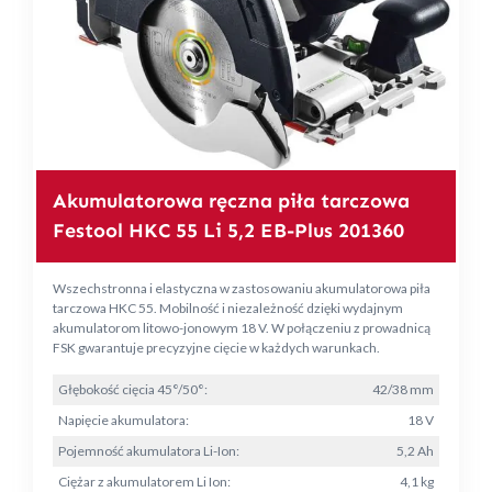
Akumulatorowa ręczna piła tarczowa
Festool HKC 55 Li 5,2 EB-Plus 201360
Wszechstronna i elastyczna w zastosowaniu akumulatorowa piła
tarczowa HKC 55. Mobilność i niezależność dzięki wydajnym
akumulatorom litowo-jonowym 18 V. W połączeniu z prowadnicą
FSK gwarantuje precyzyjne cięcie w każdych warunkach.
Głębokość cięcia 45°/50°:
42/38 mm
Napięcie akumulatora:
18 V
Pojemność akumulatora Li-Ion:
5,2 Ah
Ciężar z akumulatorem Li Ion:
4,1 kg