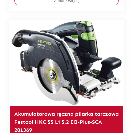
Zobacz więcej
Akumulatorowa ręczna pilarka tarczowa
Festool HKC 55 Li 5,2 EB-Plus-SCA
201369