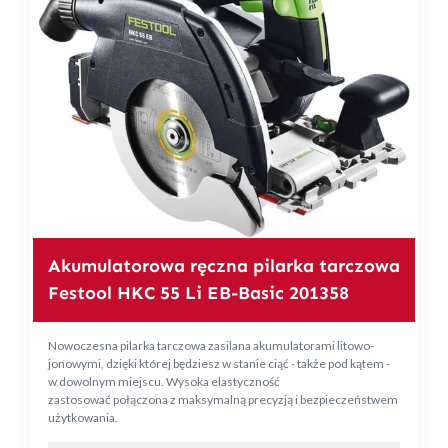
Akumulatorowa ręczna pilarka tarczowa
Festool HKC 55 Li EB-Basic 201358
Nowoczesna pilarka tarczowa zasilana akumulatorami litowo-
jonowymi, dzięki której będziesz w stanie ciąć - także pod kątem -
w dowolnym miejscu. Wysoka elastyczność
zastosować połączona z maksymalną precyzją i bezpieczeństwem
użytkowania.