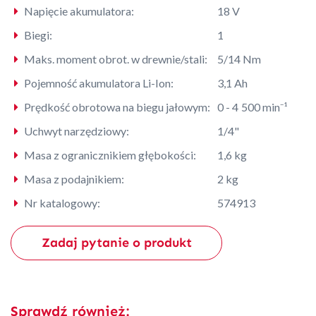
Napięcie akumulatora:
18 V
Biegi:
1
Maks. moment obrot. w drewnie/stali:
5/14 Nm
Pojemność akumulatora Li-Ion:
3,1 Ah
Prędkość obrotowa na biegu jałowym:
0 - 4 500 min⁻¹
Uchwyt narzędziowy:
1/4"
Masa z ogranicznikiem głębokości:
1,6 kg
Masa z podajnikiem:
2 kg
Nr katalogowy:
574913
Zadaj pytanie o produkt
Sprawdź również: