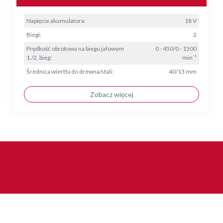
Napięcie akumulatora:
18 V
Biegi:
2
Prędkość obrotowa na biegu jałowym
0 - 450/0 - 1500
1./2. bieg:
min⁻¹
Średnica wiertła do drewna/stali:
40/13 mm
Zobacz więcej