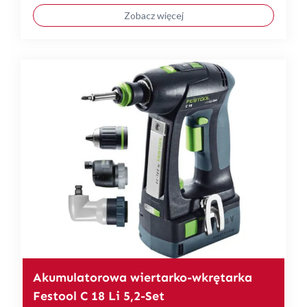
Zobacz więcej
Akumulatorowa wiertarko-wkrętarka
Festool C 18 Li 5,2-Set