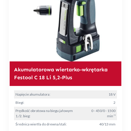
Akumulatorowa wiertarko-wkrętarka
Festool C 18 Li 5,2-Plus
Napięcie akumulatora:
18 V
Biegi:
2
Prędkość obrotowa na biegu jałowym
0 - 450/0 - 1500
1./2. bieg:
min⁻¹
Średnica wiertła do drewna/stali:
40/13 mm