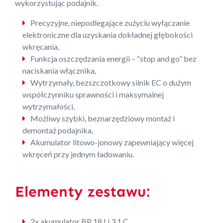
wykorzystując podajnik.
Precyzyjne, niepodlegające zużyciu wyłączanie
elektroniczne dla uzyskania dokładnej głębokości
wkręcania,
Funkcja oszczędzania energii – “stop and go” bez
naciskania włącznika,
Wytrzymały, bezszczotkowy silnik EC o dużym
współczynniku sprawności i maksymalnej
wytrzymałości,
Możliwy szybki, beznarzędziowy montaż i
demontaż podajnika,
Akumulator litowo-jonowy zapewniający więcej
wkręceń przy jednym ładowaniu.
Elementy zestawu:
2x akumulator BP 18 Li 3,1 C