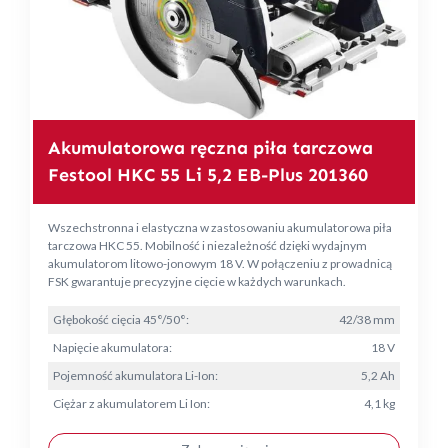
Akumulatorowa ręczna piła tarczowa
Festool HKC 55 Li 5,2 EB-Plus 201360
Wszechstronna i elastyczna w zastosowaniu akumulatorowa piła
tarczowa HKC 55. Mobilność i niezależność dzięki wydajnym
akumulatorom litowo-jonowym 18 V. W połączeniu z prowadnicą
FSK gwarantuje precyzyjne cięcie w każdych warunkach.
Głębokość cięcia 45°/50°:
42/38 mm
Napięcie akumulatora:
18 V
Pojemność akumulatora Li-Ion:
5,2 Ah
Ciężar z akumulatorem Li Ion:
4,1 kg