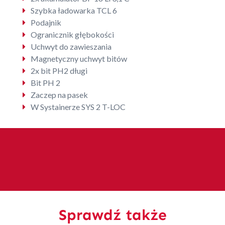
Szybka ładowarka TCL 6
Podajnik
Ogranicznik głębokości
Uchwyt do zawieszania
Magnetyczny uchwyt bitów
2x bit PH2 długi
Bit PH 2
Zaczep na pasek
W Systainerze SYS 2 T-LOC
Sprawdź także