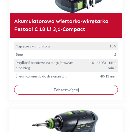
Akumulatorowa wiertarko-wkrętarka
Festool C 18 Li 3,1-Compact
Napięcie akumulatora:
18 V
Biegi:
2
Prędkość obrotowa na biegu jałowym
0 - 450/0 - 1500
1./2. bieg:
min⁻¹
Średnica wiertła do drewna/stali:
40/13 mm
Zobacz więcej