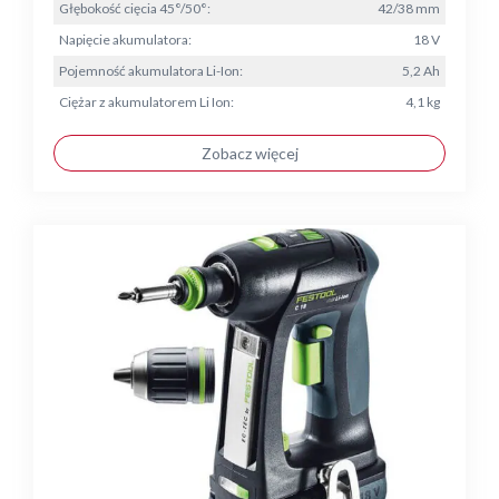
Głębokość cięcia 45°/50°:
42/38 mm
Napięcie akumulatora:
18 V
Pojemność akumulatora Li-Ion:
5,2 Ah
Ciężar z akumulatorem Li Ion:
4,1 kg
Zobacz więcej