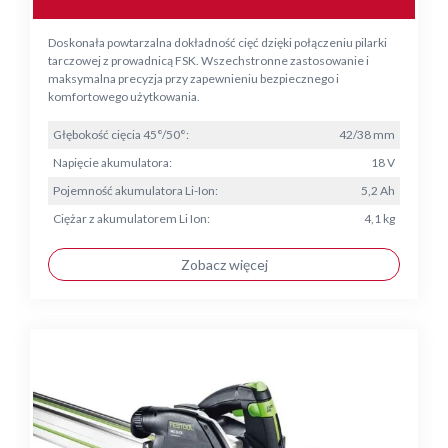
Doskonała powtarzalna dokładność cięć dzięki połączeniu pilarki
tarczowej z prowadnicą FSK. Wszechstronne zastosowanie i
maksymalna precyzja przy zapewnieniu bezpiecznego i
komfortowego użytkowania.
Głębokość cięcia 45°/50°:
42/38 mm
Napięcie akumulatora:
18 V
Pojemność akumulatora Li-Ion:
5,2 Ah
Ciężar z akumulatorem Li Ion:
4,1 kg
Zobacz więcej