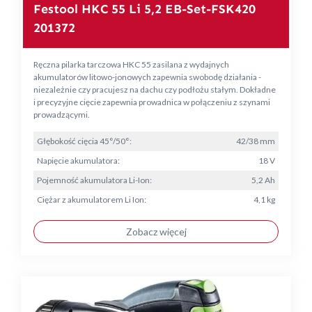
Festool HKC 55 Li 5,2 EB-Set-FSK420
201372
Ręczna pilarka tarczowa HKC 55 zasilana z wydajnych
akumulatorów litowo-jonowych zapewnia swobodę działania -
niezależnie czy pracujesz na dachu czy podłożu stałym. Dokładne
i precyzyjne cięcie zapewnia prowadnica w połączeniu z szynami
prowadzącymi.
Głębokość cięcia 45°/50°:
42/38 mm
Napięcie akumulatora:
18 V
Pojemność akumulatora Li-Ion:
5,2 Ah
Ciężar z akumulatorem Li Ion:
4,1 kg
Zobacz więcej