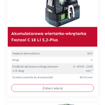
Akumulatorowa wiertarko-wkrętarka
Festool C 18 Li 5,2-Plus
Napięcie akumulatora:
18 V
Biegi:
2
Prędkość obrotowa na biegu jałowym
0 - 450/0 - 1500
1./2. bieg:
min⁻¹
Średnica wiertła do drewna/stali:
40/13 mm
Zobacz więcej