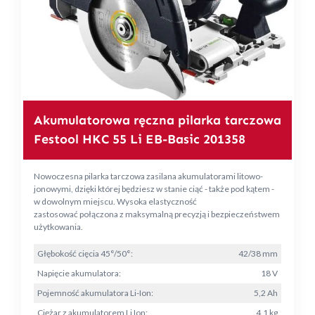
Akumulatorowa ręczna pilarka tarczowa
Festool HKC 55 Li EB-Basic 201358
Nowoczesna pilarka tarczowa zasilana akumulatorami litowo-
jonowymi, dzięki której będziesz w stanie ciąć - także pod kątem -
w dowolnym miejscu. Wysoka elastyczność
zastosować połączona z maksymalną precyzją i bezpieczeństwem
użytkowania.
Głębokość cięcia 45°/50°:
42/38 mm
Napięcie akumulatora:
18 V
Pojemność akumulatora Li-Ion:
5,2 Ah
Ciężar z akumulatorem Li Ion:
4,1 kg