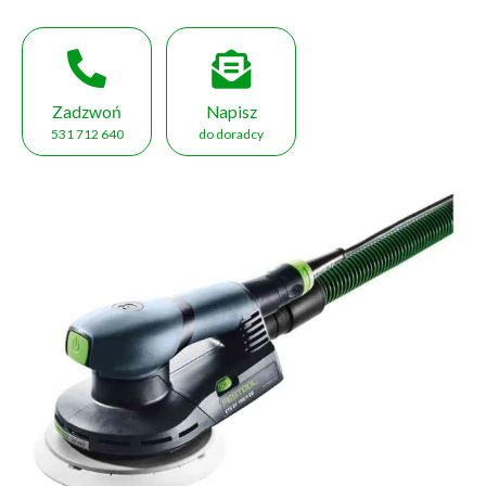
Zadzwoń
Napisz
531 712 640
do doradcy