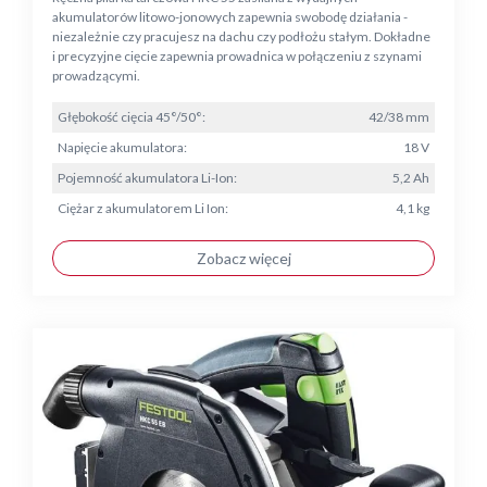
akumulatorów litowo-jonowych zapewnia swobodę działania -
niezależnie czy pracujesz na dachu czy podłożu stałym. Dokładne
i precyzyjne cięcie zapewnia prowadnica w połączeniu z szynami
prowadzącymi.
Głębokość cięcia 45°/50°:
42/38 mm
Napięcie akumulatora:
18 V
Pojemność akumulatora Li-Ion:
5,2 Ah
Ciężar z akumulatorem Li Ion:
4,1 kg
Zobacz więcej