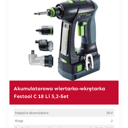
Akumulatorowa wiertarko-wkrętarka
Festool C 18 Li 5,2-Set
Napięcie akumulatora:
18 V
Biegi:
2