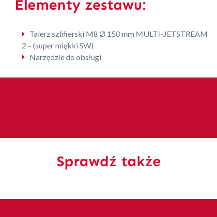
Elementy zestawu:
Talerz szlifierski M8 Ø 150 mm MULTI-JETSTREAM
2 – (super miękki SW)
Narzędzie do obsługi
Sprawdź także