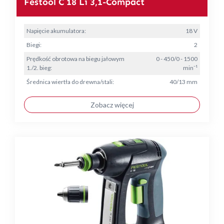
Festool C 18 Li 3,1-Compact
Napięcie akumulatora:
18 V
Biegi:
2
Prędkość obrotowa na biegu jałowym
0 - 450/0 - 1500
1./2. bieg:
min⁻¹
Średnica wiertła do drewna/stali:
40/13 mm
Zobacz więcej