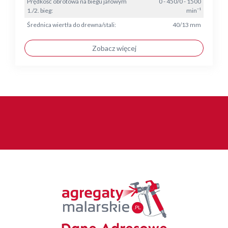
Prędkość obrotowa na biegu jałowym
0 - 450/0 - 1500
1./2. bieg:
min⁻¹
Średnica wiertła do drewna/stali:
40/13 mm
Zobacz więcej