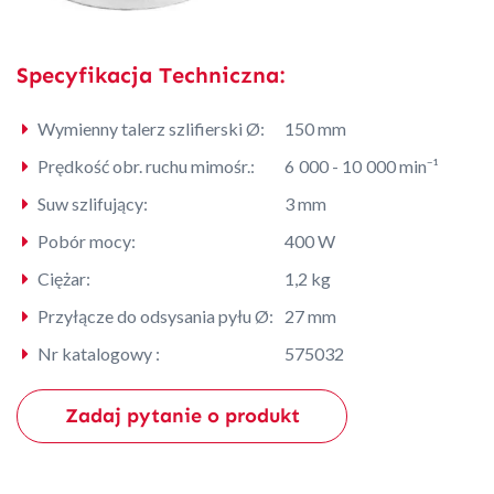
Specyfikacja Techniczna:
Wymienny talerz szlifierski Ø:
150 mm
Prędkość obr. ruchu mimośr.:
6 000 - 10 000 min⁻¹
Suw szlifujący:
3 mm
Pobór mocy:
400 W
Ciężar:
1,2 kg
Przyłącze do odsysania pyłu Ø:
27 mm
Nr katalogowy :
575032
Zadaj pytanie o produkt