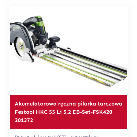
Akumulatorowa ręczna pilarka tarczowa
Festool HKC 55 Li 5,2 EB-Set-FSK420
201372
Ręczna pilarka tarczowa HKC 55 zasilana z wydajnych