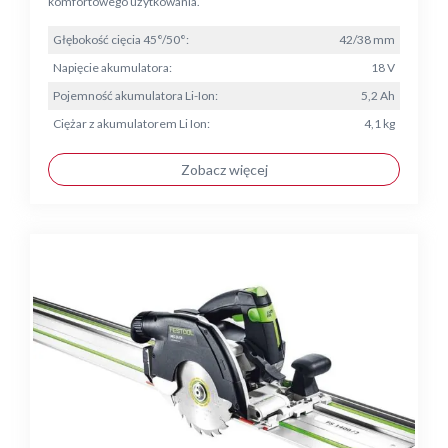
komfortowego użytkowania.
Głębokość cięcia 45°/50°:
42/38 mm
Napięcie akumulatora:
18 V
Pojemność akumulatora Li-Ion:
5,2 Ah
Ciężar z akumulatorem Li Ion:
4,1 kg
Zobacz więcej