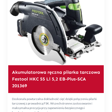
Akumulatorowa ręczna pilarka tarczowa
Festool HKC 55 Li 5,2 EB-Plus-SCA
201369
Doskonała powtarzalna dokładność cięć dzięki połączeniu pilarki
tarczowej z prowadnicą FSK. Wszechstronne zastosowanie i
maksymalna precyzja przy zapewnieniu bezpiecznego i