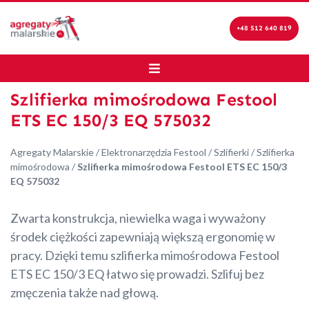
+48 512 640 819
Szlifierka mimośrodowa Festool
ETS EC 150/3 EQ 575032
Agregaty Malarskie
/
Elektronarzędzia Festool
/
Szlifierki
/
Szlifierka
mimośrodowa
/
Szlifierka mimośrodowa Festool ETS EC 150/3
EQ 575032
Zwarta konstrukcja, niewielka waga i wyważony
środek ciężkości zapewniają większą ergonomię w
pracy. Dzięki temu szlifierka mimośrodowa Festool
ETS EC 150/3 EQ łatwo się prowadzi. Szlifuj bez
zmęczenia także nad głową.