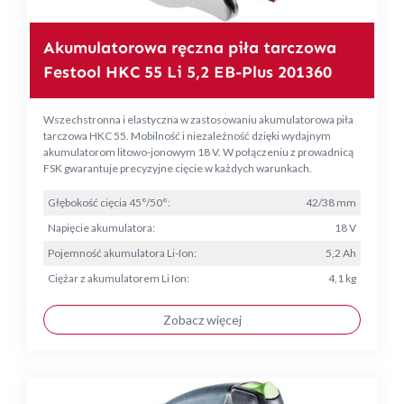
Akumulatorowa ręczna piła tarczowa
Festool HKC 55 Li 5,2 EB-Plus 201360
Wszechstronna i elastyczna w zastosowaniu akumulatorowa piła
tarczowa HKC 55. Mobilność i niezależność dzięki wydajnym
akumulatorom litowo-jonowym 18 V. W połączeniu z prowadnicą
FSK gwarantuje precyzyjne cięcie w każdych warunkach.
Głębokość cięcia 45°/50°:
42/38 mm
Napięcie akumulatora:
18 V
Pojemność akumulatora Li-Ion:
5,2 Ah
Ciężar z akumulatorem Li Ion:
4,1 kg
Zobacz więcej