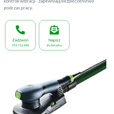
kontroli wibracji - zapewniają bezpieczeństwo
podczas pracy.
Zadzwoń
Napisz
531 712 640
do doradcy