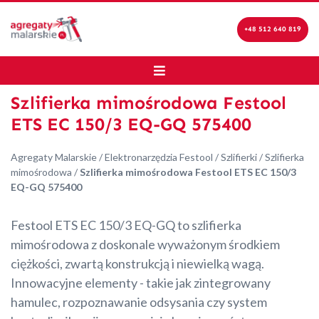
+48 512 640 819
Szlifierka mimośrodowa Festool
ETS EC 150/3 EQ-GQ 575400
Agregaty Malarskie
/
Elektronarzędzia Festool
/
Szlifierki
/
Szlifierka
mimośrodowa
/
Szlifierka mimośrodowa Festool ETS EC 150/3
EQ-GQ 575400
Festool ETS EC 150/3 EQ-GQ to szlifierka
mimośrodowa z doskonale wyważonym środkiem
ciężkości, zwartą konstrukcją i niewielką wagą.
Innowacyjne elementy - takie jak zintegrowany
hamulec, rozpoznawanie odsysania czy system