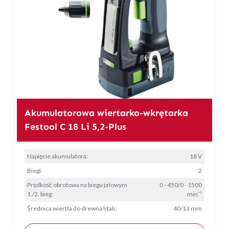
Akumulatorowa wiertarko-wkrętarka
Festool C 18 Li 5,2-Plus
Napięcie akumulatora:
18 V
Biegi:
2
Prędkość obrotowa na biegu jałowym
0 - 450/0 - 1500
1./2. bieg:
min⁻¹
Średnica wiertła do drewna/stali:
40/13 mm