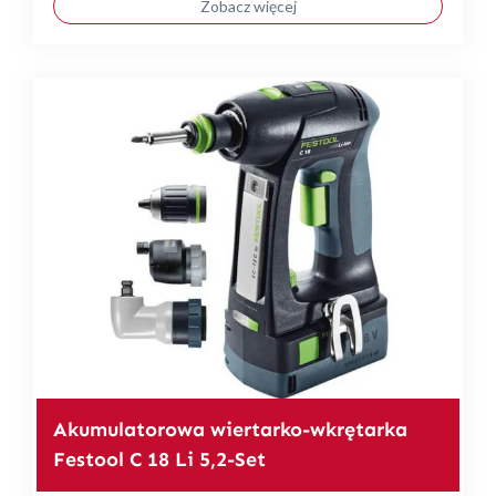
Zobacz więcej
Akumulatorowa wiertarko-wkrętarka
Festool C 18 Li 5,2-Set