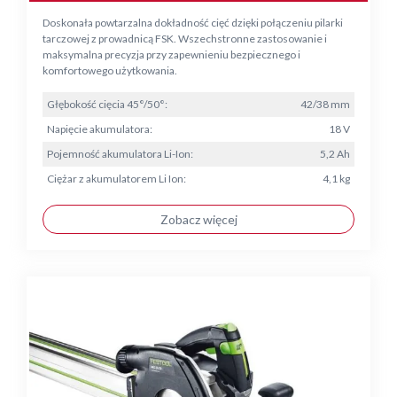
Doskonała powtarzalna dokładność cięć dzięki połączeniu pilarki
tarczowej z prowadnicą FSK. Wszechstronne zastosowanie i
maksymalna precyzja przy zapewnieniu bezpiecznego i
komfortowego użytkowania.
Głębokość cięcia 45°/50°:
42/38 mm
Napięcie akumulatora:
18 V
Pojemność akumulatora Li-Ion:
5,2 Ah
Ciężar z akumulatorem Li Ion:
4,1 kg
Zobacz więcej