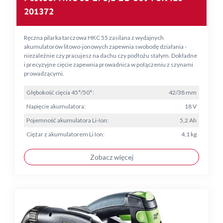
201372
Ręczna pilarka tarczowa HKC 55 zasilana z wydajnych
akumulatorów litowo-jonowych zapewnia swobodę działania -
niezależnie czy pracujesz na dachu czy podłożu stałym. Dokładne
i precyzyjne cięcie zapewnia prowadnica w połączeniu z szynami
prowadzącymi.
Głębokość cięcia 45°/50°:
42/38 mm
Napięcie akumulatora:
18 V
Pojemność akumulatora Li-Ion:
5,2 Ah
Ciężar z akumulatorem Li Ion:
4,1 kg
Zobacz więcej