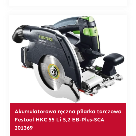
Akumulatorowa ręczna pilarka tarczowa
Festool HKC 55 Li 5,2 EB-Plus-SCA
201369