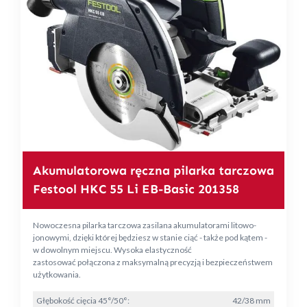
Akumulatorowa ręczna pilarka tarczowa
Festool HKC 55 Li EB-Basic 201358
Nowoczesna pilarka tarczowa zasilana akumulatorami litowo-
jonowymi, dzięki której będziesz w stanie ciąć - także pod kątem -
w dowolnym miejscu. Wysoka elastyczność
zastosować połączona z maksymalną precyzją i bezpieczeństwem
użytkowania.
Głębokość cięcia 45°/50°:
42/38 mm