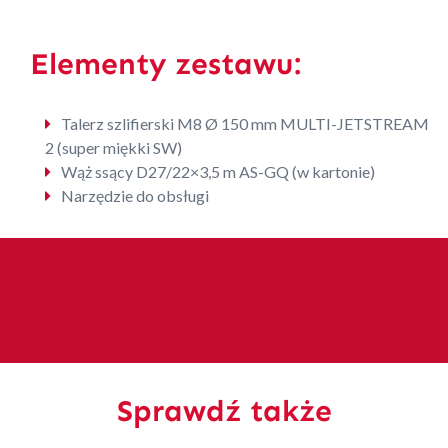
Elementy zestawu:
Talerz szlifierski M8 Ø 150 mm MULTI-JETSTREAM
2 (super miękki SW)
Wąż ssący D27/22×3,5 m AS-GQ (w kartonie)
Narzędzie do obsługi
Sprawdź także