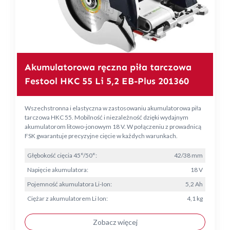
Akumulatorowa ręczna piła tarczowa
Festool HKC 55 Li 5,2 EB-Plus 201360
Wszechstronna i elastyczna w zastosowaniu akumulatorowa piła
tarczowa HKC 55. Mobilność i niezależność dzięki wydajnym
akumulatorom litowo-jonowym 18 V. W połączeniu z prowadnicą
FSK gwarantuje precyzyjne cięcie w każdych warunkach.
Głębokość cięcia 45°/50°:
42/38 mm
Napięcie akumulatora:
18 V
Pojemność akumulatora Li-Ion:
5,2 Ah
Ciężar z akumulatorem Li Ion:
4,1 kg
Zobacz więcej