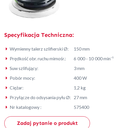
Specyfikacja Techniczna:
Wymienny talerz szlifierski Ø:
150 mm
Prędkość obr. ruchu mimośr.:
6 000 - 10 000 min⁻¹
Suw szlifujący:
3 mm
Pobór mocy:
400 W
Ciężar:
1,2 kg
Przyłącze do odsysania pyłu Ø:
27 mm
Nr katalogowy :
575400
Zadaj pytanie o produkt