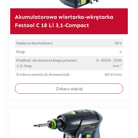
Akumulatorowa wiertarko-wkrętarka
Festool C 18 Li 3,1-Compact
Napięcie akumulatora:
18 V
Biegi:
2
Prędkość obrotowa na biegu jałowym
0 - 450/0 - 1500
1./2. bieg:
min⁻¹
Średnica wiertła do drewna/stali:
40/13 mm
Zobacz więcej