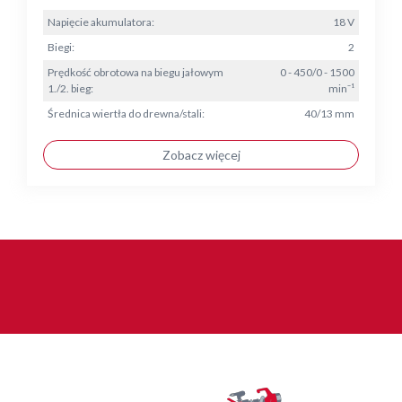
Napięcie akumulatora:
18 V
Biegi:
2
Prędkość obrotowa na biegu jałowym
0 - 450/0 - 1500
1./2. bieg:
min⁻¹
Średnica wiertła do drewna/stali:
40/13 mm
Zobacz więcej