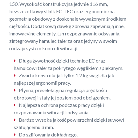
150. Wysokość konstrukcyjna jedynie 116 mm,
bezszczotkowy silnik EC-TEC oraz ergonomiczna
geometria obudowy z doskonale wyważonym środkiem
ciężkości. Dodatkową dawkę zdrowia zapewniają inne,
innowacyjne elementy, tzn rozpoznawanie odsysania,
zintegrowany hamulec talerza oraz jedyny w swoim
rodzaju system kontroli wibracji.
Długa żywotność dzięki technice EC oraz
hamulcowi talerza pokrytego węglikiem spiekanym.
Zwarta konstrukcja i tylko 1,2 kg wagi dla jak
najlepszej ergonomii pracy.
Płynna, preselekcyjna regulacja prędkości
obrotowej i stały jej poziom pod obciążeniem.
Najlepsza ochrona podczas pracy dzięki
rozpoznawaniu wibracji i odsysania.
Bardzo wysoka jakość powierzchni dzięki suwowi
szlifującemu 3 mm.
Do szlifowania dokładnego.