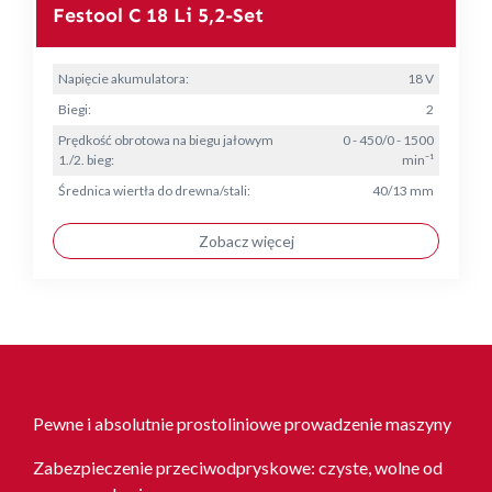
Festool C 18 Li 5,2-Set
Napięcie akumulatora:
18 V
Biegi:
2
Prędkość obrotowa na biegu jałowym
0 - 450/0 - 1500
1./2. bieg:
min⁻¹
Średnica wiertła do drewna/stali:
40/13 mm
Zobacz więcej
Pewne i absolutnie prostoliniowe prowadzenie maszyny
Zabezpieczenie przeciwodpryskowe: czyste, wolne od