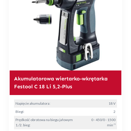
Akumulatorowa wiertarko-wkrętarka
Festool C 18 Li 5,2-Plus
Napięcie akumulatora:
18 V
Biegi:
2
Prędkość obrotowa na biegu jałowym
0 - 450/0 - 1500
1./2. bieg:
min⁻¹