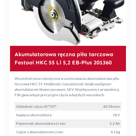
Akumulatorowa ręczna piła tarczowa
Festool HKC 55 Li 5,2 EB-Plus 201360
Wszechstronna i elastyczna w zastosowaniu akumulatorowa piła
tarczowa HKC 55. Mobilność i niezależność dzięki wydajnym
akumulatorom litowo-jonowym 18 V. W połączeniu z prowadnicą
FSK gwarantuje precyzyjne cięcie w każdych warunkach.
Głębokość cięcia 45°/50°:
42/38 mm
Napięcie akumulatora:
18 V
Pojemność akumulatora Li-Ion:
5,2 Ah
Ciężar z akumulatorem Li Ion:
4,1 kg