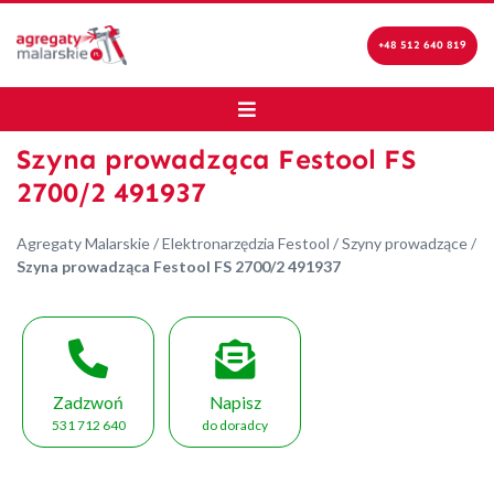
+48 512 640 819
Szyna prowadząca Festool FS
2700/2 491937
Agregaty Malarskie
/
Elektronarzędzia Festool
/
Szyny prowadzące
/
Szyna prowadząca Festool FS 2700/2 491937
Zadzwoń
Napisz
531 712 640
do doradcy