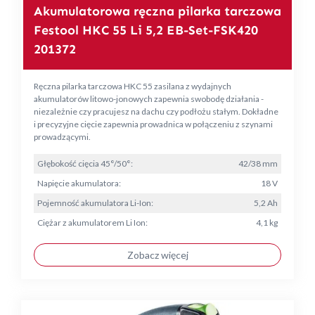
Akumulatorowa ręczna pilarka tarczowa
Festool HKC 55 Li 5,2 EB-Set-FSK420
201372
Ręczna pilarka tarczowa HKC 55 zasilana z wydajnych
akumulatorów litowo-jonowych zapewnia swobodę działania -
niezależnie czy pracujesz na dachu czy podłożu stałym. Dokładne
i precyzyjne cięcie zapewnia prowadnica w połączeniu z szynami
prowadzącymi.
Głębokość cięcia 45°/50°:
42/38 mm
Napięcie akumulatora:
18 V
Pojemność akumulatora Li-Ion:
5,2 Ah
Ciężar z akumulatorem Li Ion:
4,1 kg
Zobacz więcej