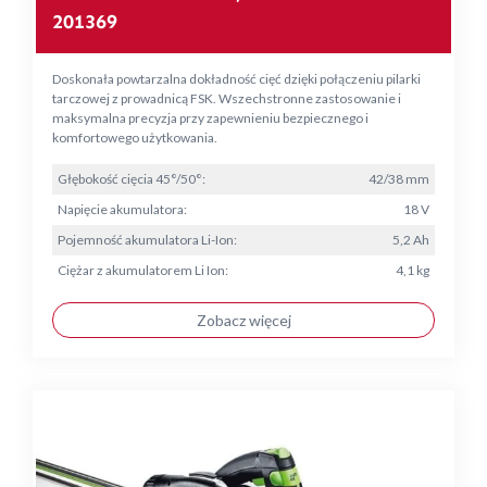
201369
Doskonała powtarzalna dokładność cięć dzięki połączeniu pilarki
tarczowej z prowadnicą FSK. Wszechstronne zastosowanie i
maksymalna precyzja przy zapewnieniu bezpiecznego i
komfortowego użytkowania.
Głębokość cięcia 45°/50°:
42/38 mm
Napięcie akumulatora:
18 V
Pojemność akumulatora Li-Ion:
5,2 Ah
Ciężar z akumulatorem Li Ion:
4,1 kg
Zobacz więcej