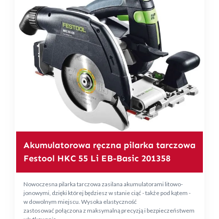
Akumulatorowa ręczna pilarka tarczowa
Festool HKC 55 Li EB-Basic 201358
Nowoczesna pilarka tarczowa zasilana akumulatorami litowo-
jonowymi, dzięki której będziesz w stanie ciąć - także pod kątem -
w dowolnym miejscu. Wysoka elastyczność
zastosować połączona z maksymalną precyzją i bezpieczeństwem