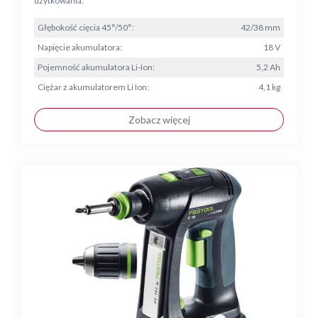
użytkowania.
Głębokość cięcia 45°/50°:
42/38 mm
Napięcie akumulatora:
18 V
Pojemność akumulatora Li-Ion:
5,2 Ah
Ciężar z akumulatorem Li Ion:
4,1 kg
Zobacz więcej