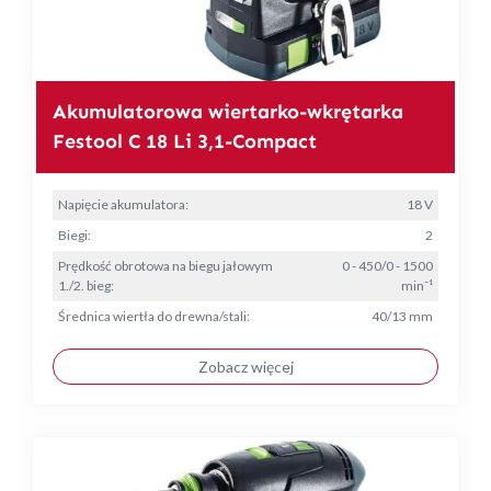
Akumulatorowa wiertarko-wkrętarka
Festool C 18 Li 3,1-Compact
Napięcie akumulatora:
18 V
Biegi:
2
Prędkość obrotowa na biegu jałowym
0 - 450/0 - 1500
1./2. bieg:
min⁻¹
Średnica wiertła do drewna/stali:
40/13 mm
Zobacz więcej