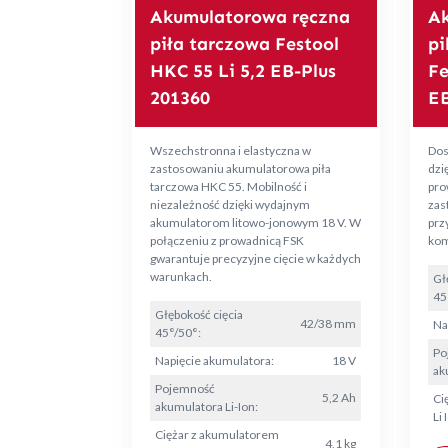
Akumulatorowa ręczna
Ak
piła tarczowa Festool
pi
HKC 55 Li 5,2 EB-Plus
Fe
201360
EB
Wszechstronna i elastyczna w
Dos
zastosowaniu akumulatorowa piła
dzię
tarczowa HKC 55. Mobilność i
pro
niezależność dzięki wydajnym
zas
akumulatorom litowo-jonowym 18 V. W
prz
połączeniu z prowadnicą FSK
kom
gwarantuje precyzyjne cięcie w każdych
warunkach.
Gł
45
Głębokość cięcia
42/38 mm
Na
45°/50°:
Po
Napięcie akumulatora:
18 V
ak
Pojemność
5,2 Ah
Ci
akumulatora Li-Ion:
Li 
Ciężar z akumulatorem
4,1 kg