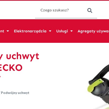
Szukaj:
nt
Elektronarzędzia
Usługi
Agregaty używa
y uchwyt
ECKO
7
/
Podwójny uchwyt