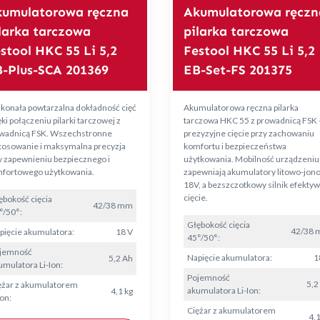
umulatorowa ręczna
Akumulatorowa ręczn
larka tarczowa
pilarka tarczowa
stool HKC 55 Li 5,2
Festool HKC 55 Li 5,2
-Plus-SCA 201369
EB-Set-FS 201375
konała powtarzalna dokładność cięć
Akumulatorowa ręczna pilarka
ki połączeniu pilarki tarczowej z
tarczowa HKC 55 z prowadnicą FSK 
wadnicą FSK. Wszechstronne
prezyzyjne cięcie przy zachowaniu
tosowanie i maksymalna precyzja
komfortu i bezpieczeństwa
y zapewnieniu bezpiecznego i
użytkowania. Mobilność urządzeniu
fortowego użytkowania.
zapewniają akumulatory litowo-jon
18V, a bezszczotkowy silnik efekty
cięcie.
ębokość cięcia
42/38 mm
°/50°:
Głębokość cięcia
42/38
pięcie akumulatora:
18 V
45°/50°:
jemność
Napięcie akumulatora:
1
5,2 Ah
umulatora Li-Ion:
Pojemność
5,2
ężar z akumulatorem
akumulatora Li-Ion:
4,1 kg
Ion:
Ciężar z akumulatorem
4,1