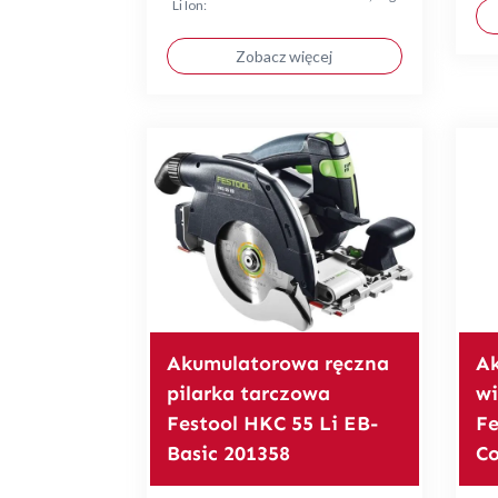
Li Ion:
Zobacz więcej
Akumulatorowa ręczna
A
pilarka tarczowa
wi
Festool HKC 55 Li EB-
Fe
Basic 201358
C