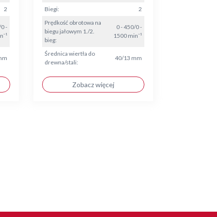
2
Biegi:
2
Prędkość obrotowa na
/0 -
0 - 450/0 -
biegu jałowym 1./2.
n⁻¹
1500 min⁻¹
bieg:
Średnica wiertła do
 mm
40/13 mm
drewna/stali:
Zobacz więcej