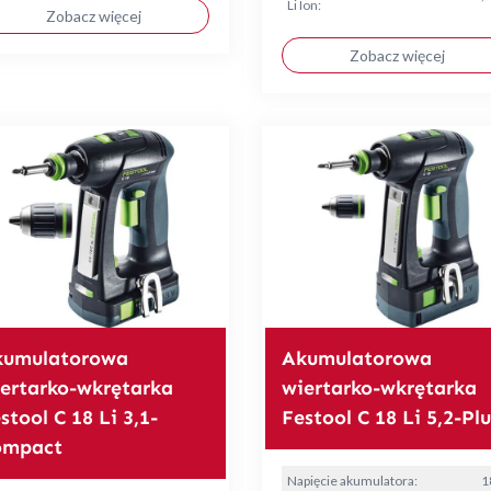
Li Ion:
Zobacz więcej
Zobacz więcej
kumulatorowa
Akumulatorowa
ertarko-wkrętarka
wiertarko-wkrętarka
stool C 18 Li 3,1-
Festool C 18 Li 5,2-Plu
ompact
Napięcie akumulatora:
1