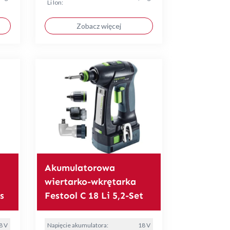
Li Ion:
Zobacz więcej
Akumulatorowa
wiertarko-wkrętarka
s
Festool C 18 Li 5,2-Set
8 V
Napięcie akumulatora:
18 V