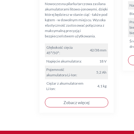
Nowoczesna pilarka tarczowa zasilana
Na
akumulatorami litowo-jonowymi, dzięki
Bie
której będziesz w stanie ciąć - także pod
kątem - w dowolnym miejscu. Wysoka
Pr
elastyczność zastosować połączona z
bi
maksymalną precyzją i
bie
bezpieczeństwem użytkowania.
Śr
dr
Głębokość cięcia
42/38 mm
45°/50°:
Napięcie akumulatora:
18 V
Pojemność
5,2 Ah
akumulatora Li-Ion:
Ciężar z akumulatorem
4,1 kg
Li Ion:
Zobacz więcej