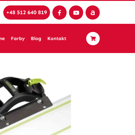
+48 512 640 819
ne
Farby
Blog
Kontakt