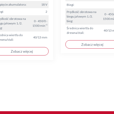
pięcie akumulatora:
18 V
Biegi:
gi:
2
Prędkość obrotowa na
0 - 450
biegu jałowym 1./2.
ędkość obrotowa na
1500 mi
0 - 450/0 -
bieg:
egu jałowym 1./2.
1500 min⁻¹
g:
Średnica wiertła do
40/13
drewna/stali:
ednica wiertła do
40/13 mm
ewna/stali:
Zobacz więcej
Zobacz więcej