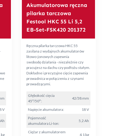
a
Akumulatorowa ręczna
pilarka tarczowa
Festool HKC 55 Li 5,2
EB-Set-FSK420 201372
Ręczna pilarka tarczowa HKC 55
-
zasilana z wydajnych akumulatorów
litowo-jonowych zapewnia
swobodę działania - niezależnie czy
pracujesz na dachu czy podłożu stałym.
owe
Dokładne i precyzyjne cięcie zapewnia
wne
prowadnica w połączeniu z szynami
prowadzącymi.
Głębokość cięcia
 mm
42/38 mm
45°/50°:
8 V
Napięcie akumulatora:
18 V
Pojemność
 Ah
5,2 Ah
akumulatora Li-Ion:
Ciężar z akumulatorem
 kg
4,1 kg