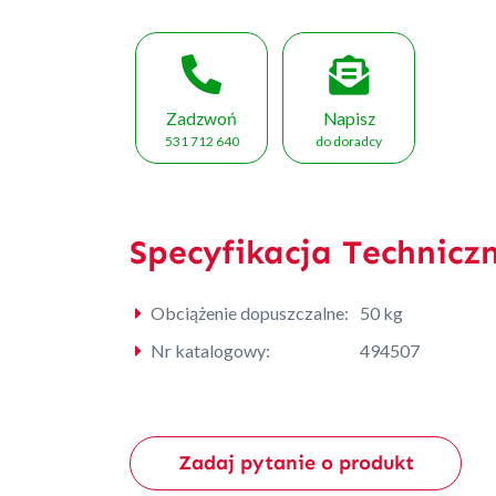
Zadzwoń
Napisz
531 712 640
do doradcy
Specyfikacja Technicz
Obciążenie dopuszczalne:
50 kg
Nr katalogowy:
494507
Zadaj pytanie o produkt