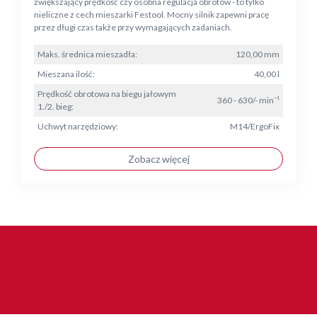
zwiększający prędkość czy osobna regulacja obrotów - to tylko
nieliczne z cech mieszarki Festool. Mocny silnik zapewni pracę
przez długi czas także przy wymagających zadaniach.
Maks. średnica mieszadła:
120,00 mm
Mieszana ilość:
40,00 l
Prędkość obrotowa na biegu jałowym
360 - 630/- min⁻¹
1./2. bieg:
Uchwyt narzędziowy:
M14/ErgoFix
Zobacz więcej