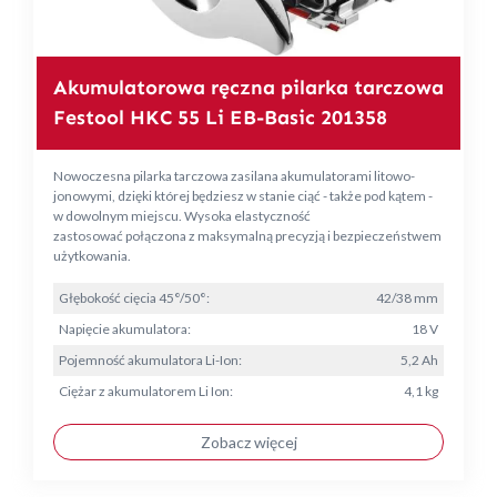
Akumulatorowa ręczna pilarka tarczowa
Festool HKC 55 Li EB-Basic 201358
Nowoczesna pilarka tarczowa zasilana akumulatorami litowo-
jonowymi, dzięki której będziesz w stanie ciąć - także pod kątem -
w dowolnym miejscu. Wysoka elastyczność
zastosować połączona z maksymalną precyzją i bezpieczeństwem
użytkowania.
Głębokość cięcia 45°/50°:
42/38 mm
Napięcie akumulatora:
18 V
Pojemność akumulatora Li-Ion:
5,2 Ah
Ciężar z akumulatorem Li Ion:
4,1 kg
Zobacz więcej