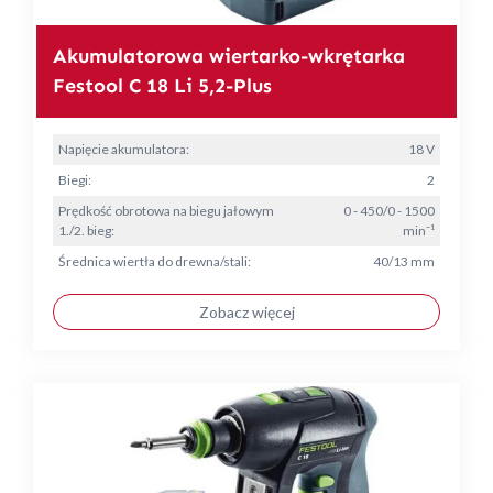
Akumulatorowa wiertarko-wkrętarka
Festool C 18 Li 5,2-Plus
Napięcie akumulatora:
18 V
Biegi:
2
Prędkość obrotowa na biegu jałowym
0 - 450/0 - 1500
1./2. bieg:
min⁻¹
Średnica wiertła do drewna/stali:
40/13 mm
Zobacz więcej