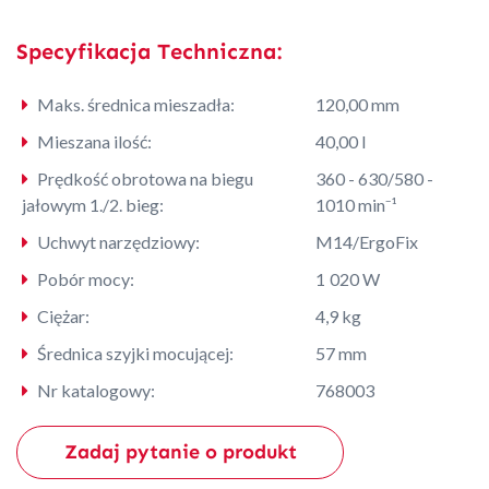
Specyfikacja Techniczna:
Maks. średnica mieszadła:
120,00 mm
Mieszana ilość:
40,00 l
Prędkość obrotowa na biegu
360 - 630/580 -
jałowym 1./2. bieg:
1010 min⁻¹
Uchwyt narzędziowy:
M14/ErgoFix
Pobór mocy:
1 020 W
Ciężar:
4,9 kg
Średnica szyjki mocującej:
57 mm
Nr katalogowy:
768003
Zadaj pytanie o produkt