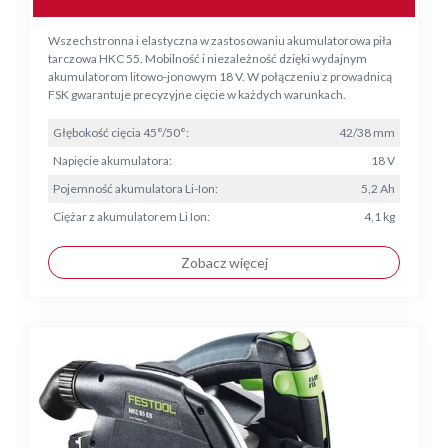
Wszechstronna i elastyczna w zastosowaniu akumulatorowa piła
tarczowa HKC 55. Mobilność i niezależność dzięki wydajnym
akumulatorom litowo-jonowym 18 V. W połączeniu z prowadnicą
FSK gwarantuje precyzyjne cięcie w każdych warunkach.
Głębokość cięcia 45°/50°:
42/38 mm
Napięcie akumulatora:
18 V
Pojemność akumulatora Li-Ion:
5,2 Ah
Ciężar z akumulatorem Li Ion:
4,1 kg
Zobacz więcej