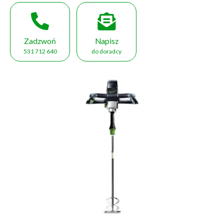
Zadzwoń
Napisz
531 712 640
do doradcy