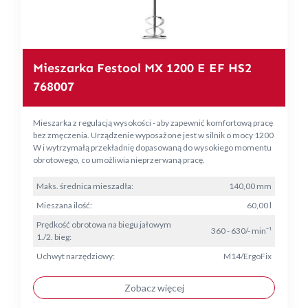
Mieszarka Festool MX 1200 E EF HS2
768007
Mieszarka z regulacją wysokości - aby zapewnić komfortową pracę
bez zmęczenia. Urządzenie wyposażone jest w silnik o mocy 1200
W i wytrzymałą przekładnię dopasowaną do wysokiego momentu
obrotowego, co umożliwia nieprzerwaną pracę.
Maks. średnica mieszadła:
140,00 mm
Mieszana ilość:
60,00 l
Prędkość obrotowa na biegu jałowym
360 - 630/- min⁻¹
1./2. bieg:
Uchwyt narzędziowy:
M14/ErgoFix
Zobacz więcej