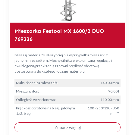
Mieszarka Festool MX 1600/2 DUO
769236
Mieszaj materiał 50% szybciej niż w przypadku mieszarki z
jednym mieszadłem. Mocny silnik z elektroniczną regulacją i
dwubiegową przekładnią zapewni prędkość obrotową
dostosowana do każdego rodzaju materiału.
Maks. średnica mieszadła:
140,00 mm
Mieszana ilość:
90,00 l
Odległość wrzecionowa:
110,00 mm
Prędkość obrotowa na biegu jałowym
100 - 250/130 - 350
1./2. bieg:
min⁻¹
Zobacz więcej