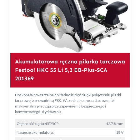
Akumulatorowa ręczna pilarka tarczowa
Festool HKC 55 Li 5,2 EB-Plus-SCA
201369
Doskonała powtarzalna dokładność cięć dzięki połączeniu pilarki
tarczowej z prowadnicą FSK. Wszechstronne zastosowanie i
maksymalna precyzja przy zapewnieniu bezpiecznego i
komfortowego użytkowania.
Głębokość cięcia 45°/50°:
42/38 mm
Napięcie akumulatora:
18 V