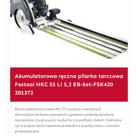
Akumulatorowa ręczna pilarka tarczowa
Festool HKC 55 Li 5,2 EB-Set-FSK420
201372
Ręczna pilarka tarczowa HKC 55 zasilana z wydajnych
akumulatorów litowo-jonowych zapewnia swobodę działania -
niezależnie czy pracujesz na dachu czy podłożu stałym. Dokładne
i precyzyjne cięcie zapewnia prowadnica w połączeniu z szynami
prowadzącymi.