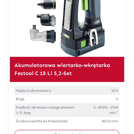
Akumulatorowa wiertarko-wkrętarka
Festool C 18 Li 5,2-Set
Napięcie akumulatora:
18 V
Biegi:
2
Prędkość obrotowa na biegu jałowym
0 - 450/0 - 1500
1./2. bieg:
min⁻¹
Średnica wiertła do drewna/stali:
40/13 mm