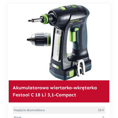
Akumulatorowa wiertarko-wkrętarka
Festool C 18 Li 3,1-Compact
Napięcie akumulatora:
18 V
Biegi:
2