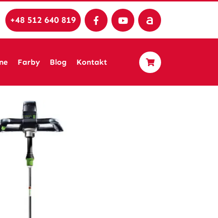
+48 512 640 819
ne
Farby
Blog
Kontakt