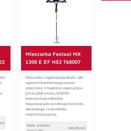
Mieszarka Festool MX
02
1200 E EF HS2 768007
ów i
Mieszarka z regulacją wysokości - aby
ć.
zapewnić komfortową pracę bez
zmęczenia. Urządzenie wyposażone
ez
jest w silnik o mocy 1200 W i
wytrzymałą przekładnię
dopasowaną do wysokiego momentu
obrotowego, co umożliwia
nieprzerwaną pracę.
 mm
Maks. średnica
140,00 mm
mieszadła: