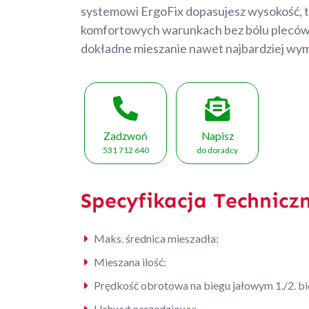
systemowi ErgoFix dopasujesz wysokość, t
komfortowych warunkach bez bólu pleców.
dokładne mieszanie nawet najbardziej wy
Zadzwoń
Napisz
531 712 640
do doradcy
Specyfikacja Technicz
Maks. średnica mieszadła:
Mieszana ilość:
Prędkość obrotowa na biegu jałowym 1./2. bi
Uchwyt narzędziowy: