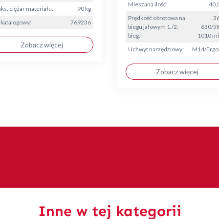
Mieszana ilość:
40,0
ks. ciężar materiału:
90 kg
Prędkość obrotowa na
36
 katalogowy:
769236
biegu jałowym 1./2.
630/58
bieg:
1010 mi
Zobacz więcej
Uchwyt narzędziowy:
M14/Ergo
Zobacz więcej
Inne w tej kategorii