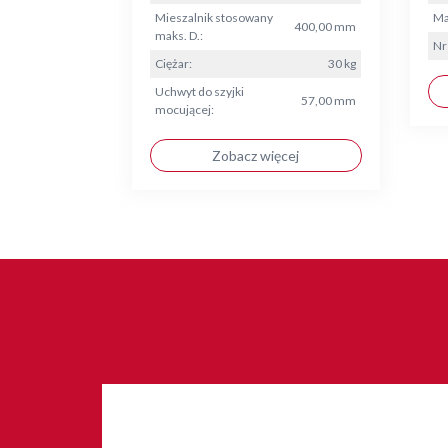
Mieszalnik stosowany
Ma
400,00 mm
maks. D.:
Nr
Ciężar:
30 kg
Uchwyt do szyjki
57,00 mm
mocującej:
Zobacz więcej