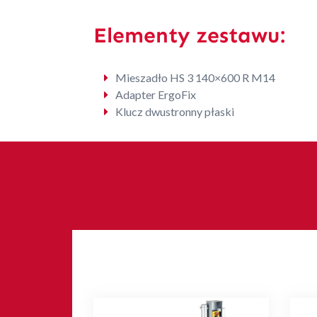
Elementy zestawu:
Mieszadło HS 3 140×600 R M14
Adapter ErgoFix
Klucz dwustronny płaski