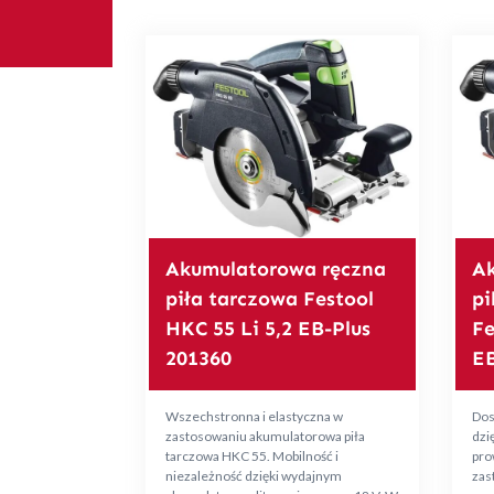
Akumulatorowa ręczna
Ak
piła tarczowa Festool
pi
HKC 55 Li 5,2 EB-Plus
Fe
201360
EB
Wszechstronna i elastyczna w
Dos
zastosowaniu akumulatorowa piła
dzię
tarczowa HKC 55. Mobilność i
pro
niezależność dzięki wydajnym
zas