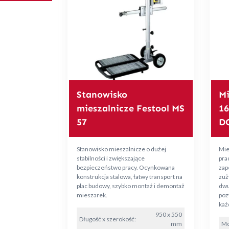
Stanowisko
Mi
mieszalnicze Festool MS
1
57
D
Stanowisko mieszalnicze o dużej
Mie
stabilności i zwiększające
pra
bezpieczeństwo pracy. Ocynkowana
zap
konstrukcja stalowa, łatwy transport na
zuż
plac budowy, szybko montaż i demontaż
dwu
mieszarek.
poz
każ
950 x 550
Długość x szerokość:
mm
Moc