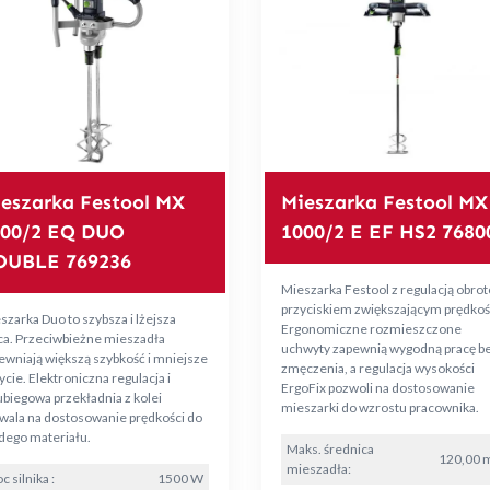
eszarka Festool MX
Mieszarka Festool MX
600/2 EQ DUO
1000/2 E EF HS2 7680
OUBLE 769236
Mieszarka Festool z regulacją obrot
przyciskiem zwiększającym prędkoś
szarka Duo to szybsza i lżejsza
Ergonomiczne rozmieszczone
ca. Przeciwbieżne mieszadła
uchwyty zapewnią wygodną pracę b
ewniają większą szybkość i mniejsze
zmęczenia, a regulacja wysokości
ycie. Elektroniczna regulacja i
ErgoFix pozwoli na dostosowanie
biegowa przekładnia z kolei
mieszarki do wzrostu pracownika.
wala na dostosowanie prędkości do
dego materiału.
Maks. średnica
120,00
mieszadła:
 silnika :
1500 W