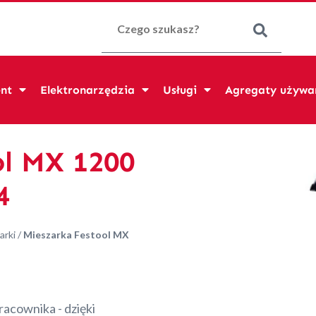
Szukaj:
nt
Elektronarzędzia
Usługi
Agregaty używa
ol MX 1200
4
arki
/
Mieszarka Festool MX
acownika - dzięki