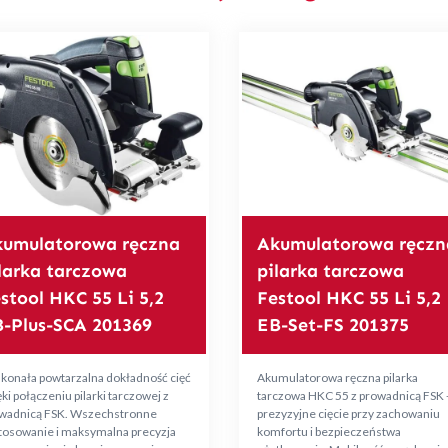
umulatorowa ręczna
Akumulatorowa ręczn
larka tarczowa
pilarka tarczowa
stool HKC 55 Li 5,2
Festool HKC 55 Li 5,2
-Plus-SCA 201369
EB-Set-FS 201375
konała powtarzalna dokładność cięć
Akumulatorowa ręczna pilarka
ki połączeniu pilarki tarczowej z
tarczowa HKC 55 z prowadnicą FSK 
wadnicą FSK. Wszechstronne
prezyzyjne cięcie przy zachowaniu
tosowanie i maksymalna precyzja
komfortu i bezpieczeństwa