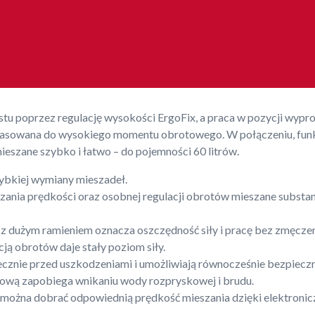
 poprzez regulację wysokości ErgoFix, a praca w pozycji wypros
asowana do wysokiego momentu obrotowego. W połączeniu, funkcj
eszane szybko i łatwo – do pojemności 60 litrów.
zybkiej wymiany mieszadeł.
ania prędkości oraz osobnej regulacji obrotów mieszane substanc
 dużym ramieniem oznacza oszczędność siły i pracę bez zmęczen
cją obrotów daje stały poziom siły.
znie przed uszkodzeniami i umożliwiają równocześnie bezpieczne 
tową zapobiega wnikaniu wody rozpryskowej i brudu.
ożna dobrać odpowiednią prędkość mieszania dzięki elektronicz