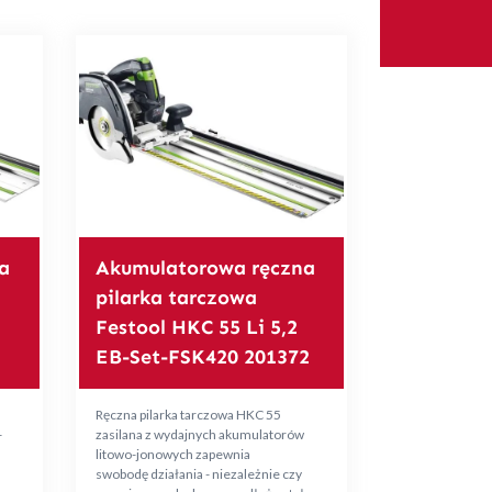
a
Akumulatorowa ręczna
pilarka tarczowa
Festool HKC 55 Li 5,2
EB-Set-FSK420 201372
Ręczna pilarka tarczowa HKC 55
-
zasilana z wydajnych akumulatorów
litowo-jonowych zapewnia
swobodę działania - niezależnie czy