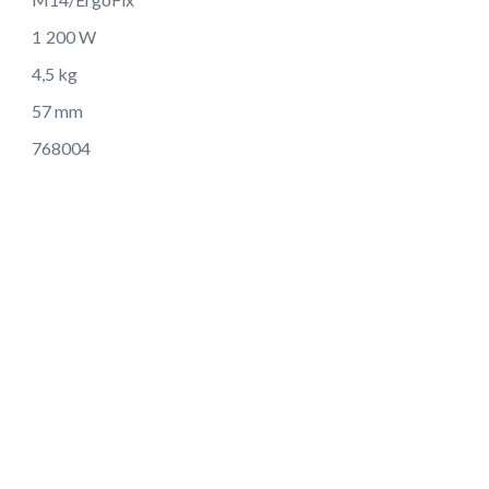
1 200 W
4,5 kg
57 mm
768004