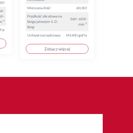
0 l
Mieszana ilość:
60,00 l
0 -
0 -
Prędkość obrotowa na
360 - 630/-
n⁻¹
biegu jałowym 1./2.
min⁻¹
bieg:
Fix
Uchwyt narzędziowy:
M14/ErgoFix
Zobacz więcej