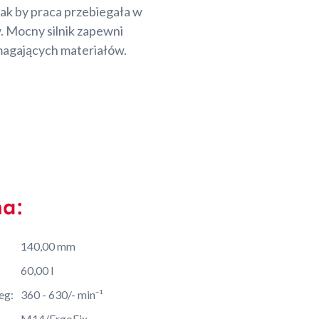
ak by praca przebiegała w
 Mocny silnik zapewni
magających materiałów.
na:
140,00 mm
60,00 l
eg:
360 - 630/- min⁻¹
M14/ErgoFix