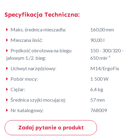
Specyfikacja Techniczna:
Maks. średnica mieszadła:
160,00 mm
Mieszana ilość:
90,00 l
Prędkość obrotowa na biegu
150 - 300/320 -
jałowym 1./2. bieg:
650 min⁻¹
Uchwyt narzędziowy:
M14/ErgoFix
Pobór mocy:
1 500 W
Ciężar:
6,4 kg
Średnica szyjki mocującej:
57 mm
Nr katalogowy:
768009
Zadaj pytanie o produkt