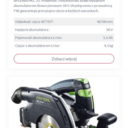
tarczowa HKC 55. Mobilność i niezależność dzięki wydajnym
akumulatorom litowo-jonowym 18 V. W połączeniu z prowadnicą
FSK gwarantuje precyzyjne cięcie w każdych warunkach.
Głębokość cięcia 45°/50°:
42/38 mm
Napięcie akumulatora:
18 V
Pojemność akumulatora Li-Ion:
5,2 Ah
Ciężar z akumulatorem Li Ion:
4,1 kg
Zobacz więcej