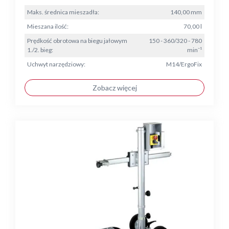
Maks. średnica mieszadła:
140,00 mm
Mieszana ilość:
70,00 l
Prędkość obrotowa na biegu jałowym
150 - 360/320 - 780
1./2. bieg:
min⁻¹
Uchwyt narzędziowy:
M14/ErgoFix
Zobacz więcej