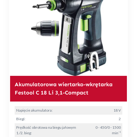
Akumulatorowa wiertarko-wkrętarka
Festool C 18 Li 3,1-Compact
Napięcie akumulatora:
18 V
Biegi:
2
Prędkość obrotowa na biegu jałowym
0 - 450/0 - 1500
1./2. bieg:
min⁻¹