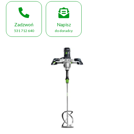
Zadzwoń
Napisz
531 712 640
do doradcy