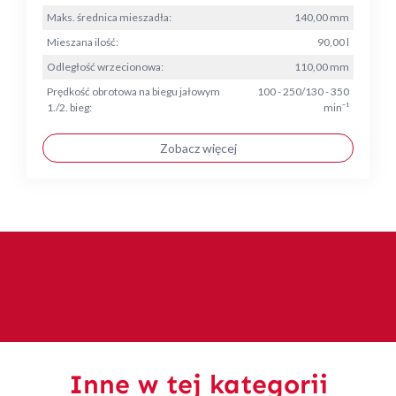
Maks. średnica mieszadła:
140,00 mm
Mieszana ilość:
90,00 l
Odległość wrzecionowa:
110,00 mm
Prędkość obrotowa na biegu jałowym
100 - 250/130 - 350
1./2. bieg:
min⁻¹
Zobacz więcej
Inne w tej kategorii