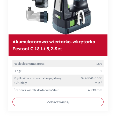
Akumulatorowa wiertarko-wkrętarka
Festool C 18 Li 5,2-Set
Napięcie akumulatora:
18 V
Biegi:
2
Prędkość obrotowa na biegu jałowym
0 - 450/0 - 1500
1./2. bieg:
min⁻¹
Średnica wiertła do drewna/stali:
40/13 mm
Zobacz więcej