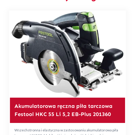
Akumulatorowa ręczna piła tarczowa
Festool HKC 55 Li 5,2 EB-Plus 201360
Wszechstronna i elastyczna w zastosowaniu akumulatorowa piła