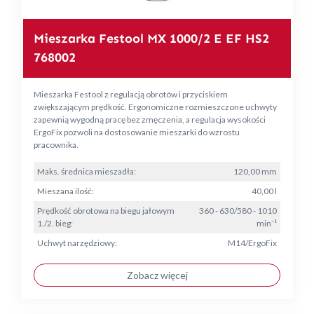
Mieszarka Festool MX 1000/2 E EF HS2
768002
Mieszarka Festool z regulacją obrotów i przyciskiem
zwiększającym prędkość. Ergonomiczne rozmieszczone uchwyty
zapewnią wygodną pracę bez zmęczenia, a regulacja wysokości
ErgoFix pozwoli na dostosowanie mieszarki do wzrostu
pracownika.
Maks. średnica mieszadła:
120,00 mm
Mieszana ilość:
40,00 l
Prędkość obrotowa na biegu jałowym
360 - 630/580 - 1010
1./2. bieg:
min⁻¹
Uchwyt narzędziowy:
M14/ErgoFix
Zobacz więcej