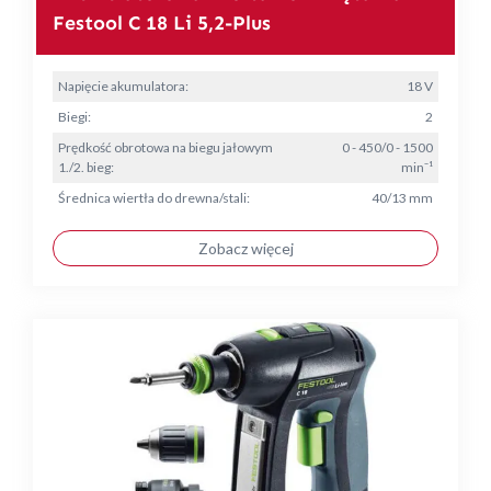
Festool C 18 Li 5,2-Plus
Napięcie akumulatora:
18 V
Biegi:
2
Prędkość obrotowa na biegu jałowym
0 - 450/0 - 1500
1./2. bieg:
min⁻¹
Średnica wiertła do drewna/stali:
40/13 mm
Zobacz więcej