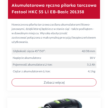
Akumulatorowa ręczna pilarka tarczowa
Festool HKC 55 Li EB-Basic 201358
Nowoczesna pilarka tarczowa zasilana akumulatorami litowo-
jonowymi, dzięki której będziesz w stanie ciąć - także pod kątem -
w dowolnym miejscu. Wysoka elastyczność
zastosować połączona z maksymalną precyzją i bezpieczeństwem
użytkowania.
Głębokość cięcia 45°/50°:
42/38 mm
Napięcie akumulatora:
18 V
Pojemność akumulatora Li-Ion:
5,2 Ah
Ciężar z akumulatorem Li Ion:
4,1 kg
Zobacz więcej