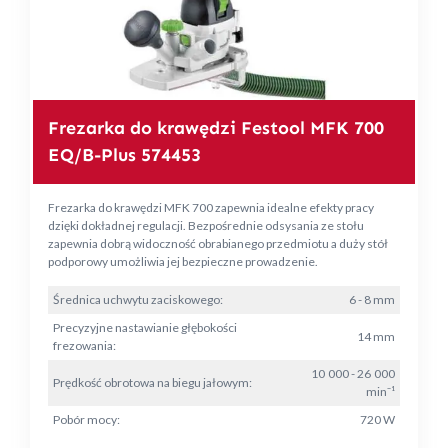
Frezarka do krawędzi Festool MFK 700
EQ/B-Plus 574453
Frezarka do krawędzi MFK 700 zapewnia idealne efekty pracy
dzięki dokładnej regulacji. Bezpośrednie odsysania ze stołu
zapewnia dobrą widoczność obrabianego przedmiotu a duży stół
podporowy umożliwia jej bezpieczne prowadzenie.
Średnica uchwytu zaciskowego:
6 - 8 mm
Precyzyjne nastawianie głębokości
14 mm
frezowania:
10 000 - 26 000
Prędkość obrotowa na biegu jałowym:
min⁻¹
Pobór mocy:
720 W