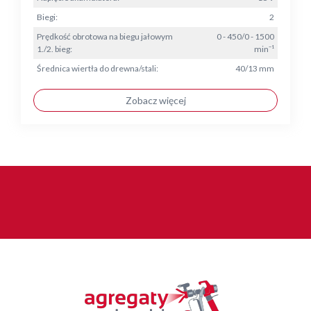
Biegi:
2
Prędkość obrotowa na biegu jałowym
0 - 450/0 - 1500
1./2. bieg:
min⁻¹
Średnica wiertła do drewna/stali:
40/13 mm
Zobacz więcej