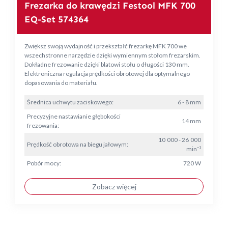
Frezarka do krawędzi Festool MFK 700
EQ-Set 574364
Zwiększ swoją wydajność i przekształć frezarkę MFK 700 we
wszechstronne narzędzie dzięki wymiennym stołom frezarskim.
Dokładne frezowanie dzięki blatowi stołu o długości 130 mm.
Elektroniczna regulacja prędkości obrotowej dla optymalnego
dopasowania do materiału.
Średnica uchwytu zaciskowego:
6 - 8 mm
Precyzyjne nastawianie głębokości
14 mm
frezowania:
10 000 - 26 000
Prędkość obrotowa na biegu jałowym:
min⁻¹
Pobór mocy:
720 W
Zobacz więcej