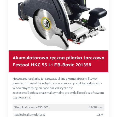
Akumulatorowa ręczna pilarka tarczowa
Festool HKC 55 Li EB-Basic 201358
Nowoczesna pilarka tarczowa zasilana akumulatorami litowo-
jonowymi, dzięki której będziesz w stanie ciąć - także pod kątem -
w dowolnym miejscu. Wysoka elastyczność
zastosować połączona z maksymalną precyzją i bezpieczeństwem
użytkowania.
Głębokość cięcia 45°/50°:
42/38 mm
Napięcie akumulatora:
18 V