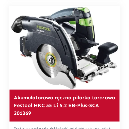
Akumulatorowa ręczna pilarka tarczowa
Festool HKC 55 Li 5,2 EB-Plus-SCA
201369
Doskonała powtarzalna dokładność cięć dzięki połączeniu pilarki