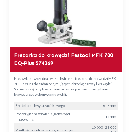
Frezarka do krawędzi Festool MFK 700
EQ-Plus 574369
Niezwykle oszczędna i wszechstronna frezarka do krawędzi MFK
700. Idealna do zadań obejmujących obróbkę naroży i krawędzi.
Sprawdza się przy frezowaniu oklein i wpustów, zaokrąglaniu
krawędzi czy wykonywaniu profili.
Średnica uchwytu zaciskowego:
6 - 8 mm
Precyzyjne nastawianie głębokości
14 mm
frezowania:
10 000 - 26 000
Prędkość obrotowa na biegu jałowym: