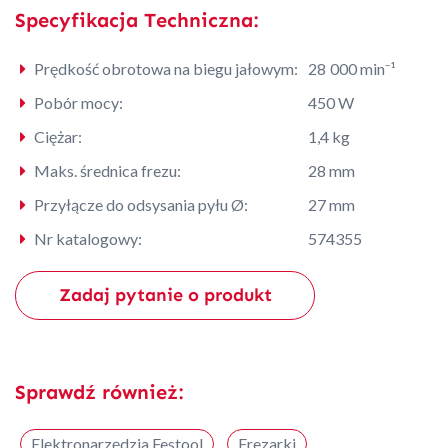
Specyfikacja Techniczna:
Prędkość obrotowa na biegu jałowym:
28 000 min⁻¹
Pobór mocy:
450 W
Ciężar:
1,4 kg
Maks. średnica frezu:
28 mm
Przyłącze do odsysania pyłu Ø:
27 mm
Nr katalogowy:
574355
Zadaj pytanie o produkt
Sprawdź również:
Elektronarzędzia Festool
Frezarki