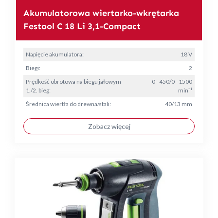
Akumulatorowa wiertarko-wkrętarka
Festool C 18 Li 3,1-Compact
Napięcie akumulatora:
18 V
Biegi:
2
Prędkość obrotowa na biegu jałowym
0 - 450/0 - 1500
1./2. bieg:
min⁻¹
Średnica wiertła do drewna/stali:
40/13 mm
Zobacz więcej