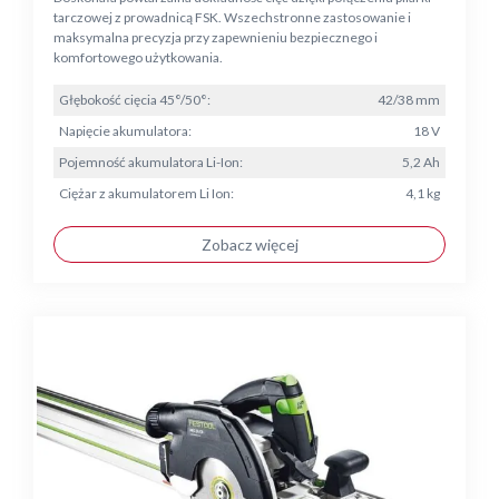
tarczowej z prowadnicą FSK. Wszechstronne zastosowanie i
maksymalna precyzja przy zapewnieniu bezpiecznego i
komfortowego użytkowania.
Głębokość cięcia 45°/50°:
42/38 mm
Napięcie akumulatora:
18 V
Pojemność akumulatora Li-Ion:
5,2 Ah
Ciężar z akumulatorem Li Ion:
4,1 kg
Zobacz więcej