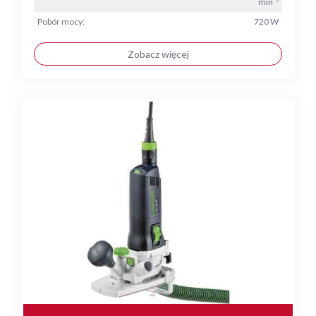
min⁻¹
Pobór mocy:
720 W
Zobacz więcej