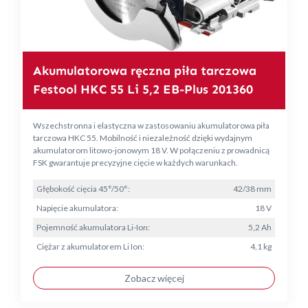
Akumulatorowa ręczna piła tarczowa
Festool HKC 55 Li 5,2 EB-Plus 201360
Wszechstronna i elastyczna w zastosowaniu akumulatorowa piła
tarczowa HKC 55. Mobilność i niezależność dzięki wydajnym
akumulatorom litowo-jonowym 18 V. W połączeniu z prowadnicą
FSK gwarantuje precyzyjne cięcie w każdych warunkach.
Głębokość cięcia 45°/50°:
42/38 mm
Napięcie akumulatora:
18 V
Pojemność akumulatora Li-Ion:
5,2 Ah
Ciężar z akumulatorem Li Ion:
4,1 kg
Zobacz więcej