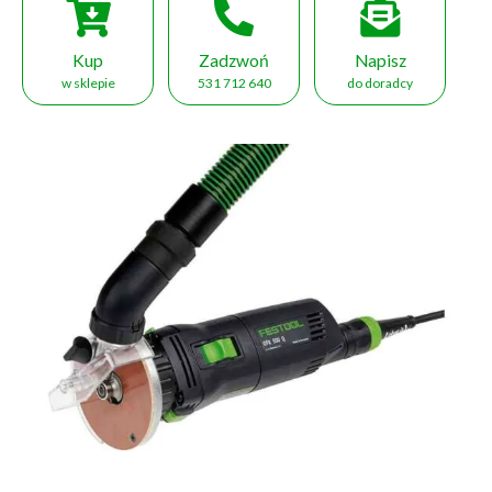
Kup
Zadzwoń
Napisz
w sklepie
531 712 640
do doradcy