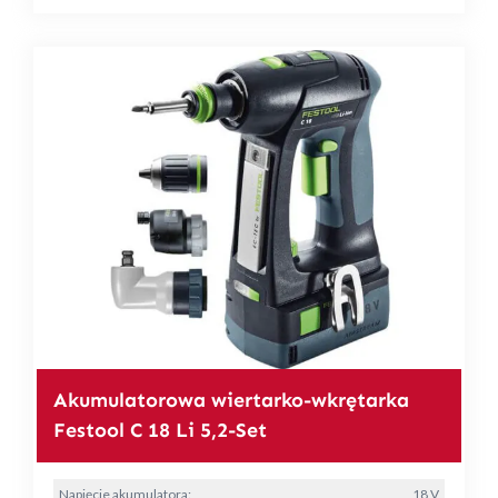
Akumulatorowa wiertarko-wkrętarka
Festool C 18 Li 5,2-Set
Napięcie akumulatora:
18 V