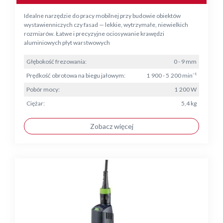
Idealne narzędzie do pracy mobilnej przy budowie obiektów
wystawienniczych czy fasad — lekkie, wytrzymałe, niewielkich
rozmiarów. Łatwe i precyzyjne ociosywanie krawędzi
aluminiowych płyt warstwowych
Głębokość frezowania:
0 - 9 mm
Prędkość obrotowa na biegu jałowym:
1 900 - 5 200 min⁻¹
Pobór mocy:
1 200 W
Ciężar:
5,4 kg
Zobacz więcej