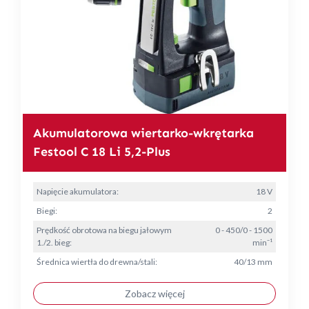
Akumulatorowa wiertarko-wkrętarka
Festool C 18 Li 5,2-Plus
Napięcie akumulatora:
18 V
Biegi:
2
Prędkość obrotowa na biegu jałowym
0 - 450/0 - 1500
1./2. bieg:
min⁻¹
Średnica wiertła do drewna/stali:
40/13 mm
Zobacz więcej