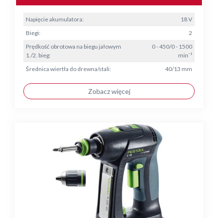
Napięcie akumulatora:
18 V
Biegi:
2
Prędkość obrotowa na biegu jałowym
0 - 450/0 - 1500
1./2. bieg:
min⁻¹
Średnica wiertła do drewna/stali:
40/13 mm
Zobacz więcej