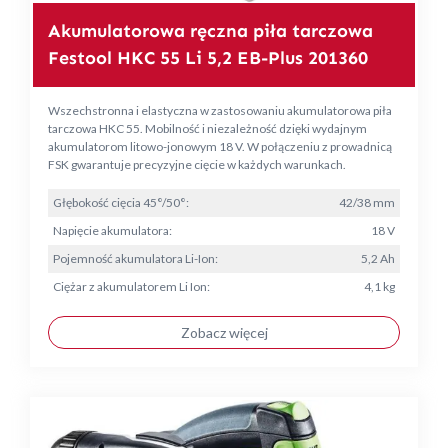
Akumulatorowa ręczna piła tarczowa
Festool HKC 55 Li 5,2 EB-Plus 201360
Wszechstronna i elastyczna w zastosowaniu akumulatorowa piła
tarczowa HKC 55. Mobilność i niezależność dzięki wydajnym
akumulatorom litowo-jonowym 18 V. W połączeniu z prowadnicą
FSK gwarantuje precyzyjne cięcie w każdych warunkach.
Głębokość cięcia 45°/50°:
42/38 mm
Napięcie akumulatora:
18 V
Pojemność akumulatora Li-Ion:
5,2 Ah
Ciężar z akumulatorem Li Ion:
4,1 kg
Zobacz więcej