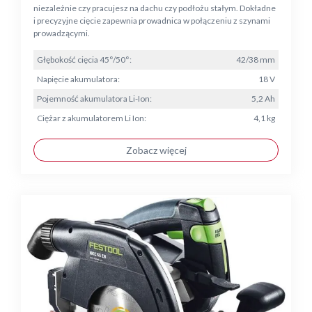
niezależnie czy pracujesz na dachu czy podłożu stałym. Dokładne
i precyzyjne cięcie zapewnia prowadnica w połączeniu z szynami
prowadzącymi.
Głębokość cięcia 45°/50°:
42/38 mm
Napięcie akumulatora:
18 V
Pojemność akumulatora Li-Ion:
5,2 Ah
Ciężar z akumulatorem Li Ion:
4,1 kg
Zobacz więcej