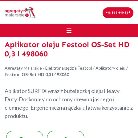
+48 512 640 819
Aplikator oleju Festool OS-Set HD
0,3 l 498060
Agregaty Malarskie
/
Elektronarzędzia Festool
/
Aplikatory oleju
/
Festool OS-Set HD 0,3 l 498060
Aplikator SURFIX wraz z buteleczką oleju Heavy
Duty. Doskonały do ochrony drewna jasnego i
ciemnego. Ergonomiczna rączka ułatwia korzystanie z
produktu.