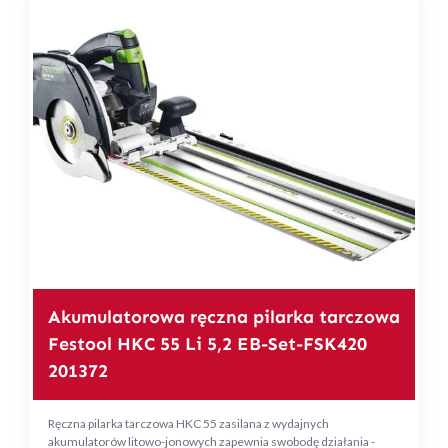
Akumulatorowa ręczna pilarka tarczowa
Festool HKC 55 Li 5,2 EB-Set-FSK420
201372
Ręczna pilarka tarczowa HKC 55 zasilana z wydajnych
akumulatorów litowo-jonowych zapewnia swobodę działania -