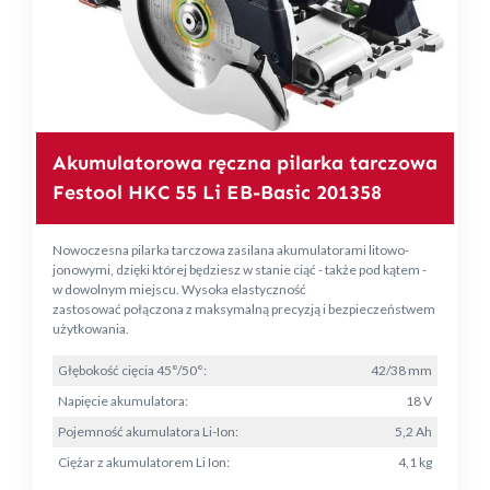
Akumulatorowa ręczna pilarka tarczowa
Festool HKC 55 Li EB-Basic 201358
Nowoczesna pilarka tarczowa zasilana akumulatorami litowo-
jonowymi, dzięki której będziesz w stanie ciąć - także pod kątem -
w dowolnym miejscu. Wysoka elastyczność
zastosować połączona z maksymalną precyzją i bezpieczeństwem
użytkowania.
Głębokość cięcia 45°/50°:
42/38 mm
Napięcie akumulatora:
18 V
Pojemność akumulatora Li-Ion:
5,2 Ah
Ciężar z akumulatorem Li Ion:
4,1 kg