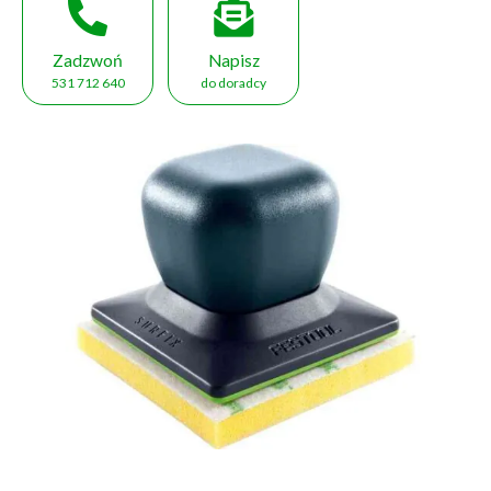
Zadzwoń
Napisz
531 712 640
do doradcy