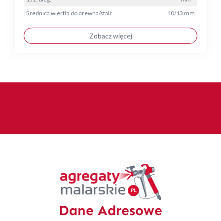
Średnica wiertła do drewna/stali:
40/13 mm
Zobacz więcej
Dane Adresowe