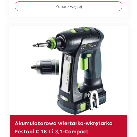
Zobacz więcej
Akumulatorowa wiertarko-wkrętarka
Festool C 18 Li 3,1-Compact