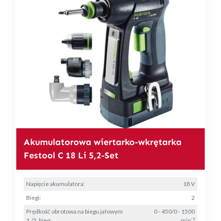
Akumulatorowa wiertarko-wkrętarka
Festool C 18 Li 5,2-Set
Napięcie akumulatora:
18 V
Biegi:
2
Prędkość obrotowa na biegu jałowym
0 - 450/0 - 1500
1./2. bieg:
min⁻¹