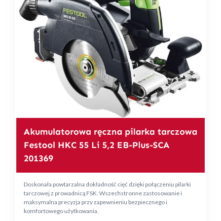
Akumulatorowa ręczna pilarka tarczowa
Festool HKC 55 Li 5,2 EB-Plus-SCA
201369
Doskonała powtarzalna dokładność cięć dzięki połączeniu pilarki
tarczowej z prowadnicą FSK. Wszechstronne zastosowanie i
maksymalna precyzja przy zapewnieniu bezpiecznego i
komfortowego użytkowania.