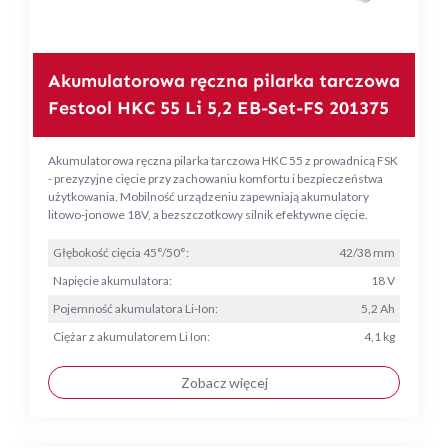
Akumulatorowa ręczna pilarka tarczowa
Festool HKC 55 Li 5,2 EB-Set-FS 201375
Akumulatorowa ręczna pilarka tarczowa HKC 55 z prowadnicą FSK
- prezyzyjne cięcie przy zachowaniu komfortu i bezpieczeństwa
użytkowania. Mobilność urządzeniu zapewniają akumulatory
litowo-jonowe 18V, a bezszczotkowy silnik efektywne cięcie.
Głębokość cięcia 45°/50°:
42/38 mm
Napięcie akumulatora:
18 V
Pojemność akumulatora Li-Ion:
5,2 Ah
Ciężar z akumulatorem Li Ion:
4,1 kg
Zobacz więcej