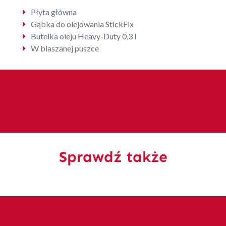
Płyta główna
Gąbka do olejowania StickFix
Butelka oleju Heavy-Duty 0,3 l
W blaszanej puszce
Sprawdź także