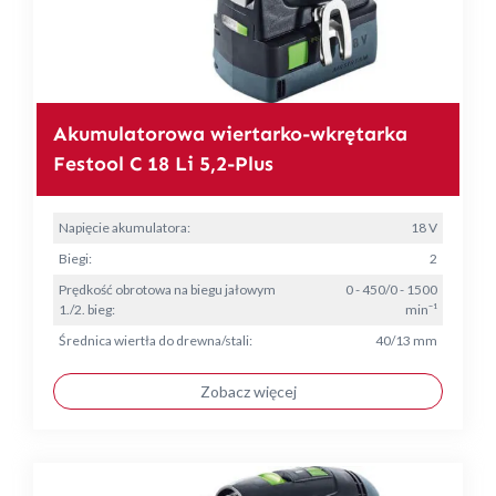
Akumulatorowa wiertarko-wkrętarka
Festool C 18 Li 5,2-Plus
Napięcie akumulatora:
18 V
Biegi:
2
Prędkość obrotowa na biegu jałowym
0 - 450/0 - 1500
1./2. bieg:
min⁻¹
Średnica wiertła do drewna/stali:
40/13 mm
Zobacz więcej