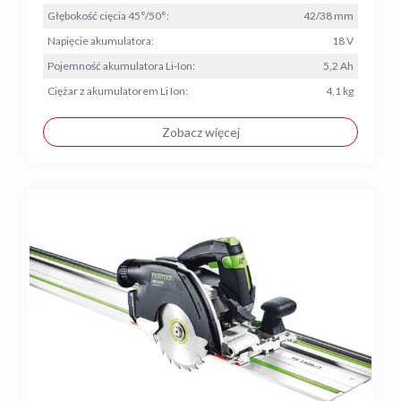
Głębokość cięcia 45°/50°:
42/38 mm
Napięcie akumulatora:
18 V
Pojemność akumulatora Li-Ion:
5,2 Ah
Ciężar z akumulatorem Li Ion:
4,1 kg
Zobacz więcej