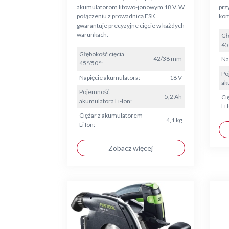
akumulatorom litowo-jonowym 18 V. W
prz
połączeniu z prowadnicą FSK
kom
gwarantuje precyzyjne cięcie w każdych
warunkach.
Gł
45
Głębokość cięcia
42/38 mm
Na
45°/50°:
Po
Napięcie akumulatora:
18 V
ak
Pojemność
5,2 Ah
Ci
akumulatora Li-Ion:
Li 
Ciężar z akumulatorem
4,1 kg
Li Ion:
Zobacz więcej