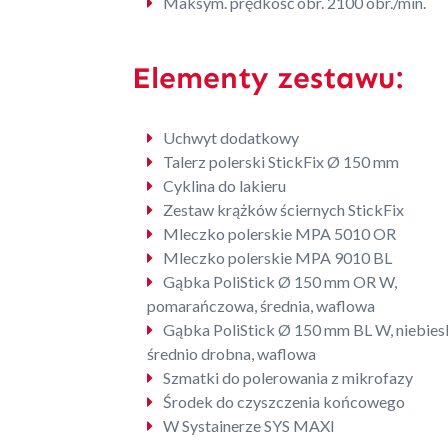
Maksym. prędkość obr. 2100 obr./min.
Elementy zestawu:
Uchwyt dodatkowy
Talerz polerski StickFix Ø 150 mm
Cyklina do lakieru
Zestaw krążków ściernych StickFix
Mleczko polerskie MPA 5010 OR
Mleczko polerskie MPA 9010 BL
Gąbka PoliStick Ø 150 mm OR W,
pomarańczowa, średnia, waflowa
Gąbka PoliStick Ø 150 mm BL W, niebies
średnio drobna, waflowa
Szmatki do polerowania z mikrofazy
Środek do czyszczenia końcowego
W Systainerze SYS MAXI