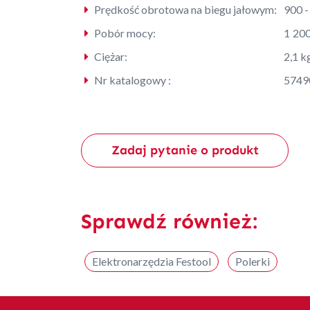
Prędkość obrotowa na biegu jałowym:
900 -
Pobór mocy:
1 20
Ciężar:
2,1 k
Nr katalogowy :
5749
Zadaj pytanie o produkt
Sprawdź również:
Elektronarzędzia Festool
Polerki