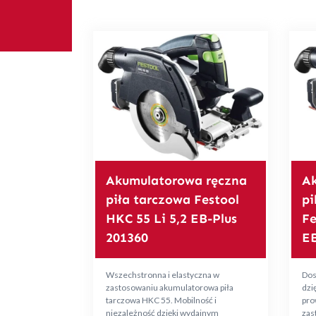
Akumulatorowa ręczna
Ak
piła tarczowa Festool
pi
HKC 55 Li 5,2 EB-Plus
Fe
201360
EB
Wszechstronna i elastyczna w
Dos
zastosowaniu akumulatorowa piła
dzię
tarczowa HKC 55. Mobilność i
pro
niezależność dzięki wydajnym
zas