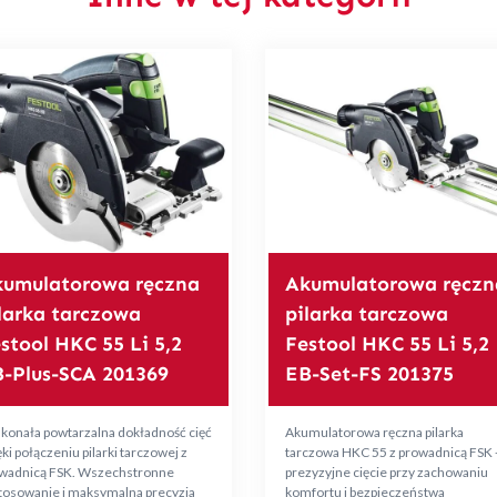
umulatorowa ręczna
Akumulatorowa ręczn
larka tarczowa
pilarka tarczowa
stool HKC 55 Li 5,2
Festool HKC 55 Li 5,2
-Plus-SCA 201369
EB-Set-FS 201375
konała powtarzalna dokładność cięć
Akumulatorowa ręczna pilarka
ki połączeniu pilarki tarczowej z
tarczowa HKC 55 z prowadnicą FSK 
wadnicą FSK. Wszechstronne
prezyzyjne cięcie przy zachowaniu
tosowanie i maksymalna precyzja
komfortu i bezpieczeństwa