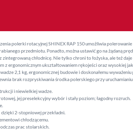
zenia polerki rotacyjnej SHINEX RAP 150 umożliwia polerowanie
rabianego przedmiotu. Ponadto, można ustawić go na żądaną prę
ez zintegrowaną chłodnicę. Nie tylko chroni to łożyska, ale też da
em z ergonomicznym ukształtowaniem rękojeści oraz wysokiej jak
j wadze 2,1 kg, ergonomicznej budowie i doskonałemu wyważeniu p
wnia brak rozpryskiwania środka polerskiego przy uruchamianiu
ukcji i niewielkiej wadze.
otowej, jej preselekcyjny wybór i stały poziom; łagodny rozruch.
e.
dzięki 2-stopniowej przekładni.
lementowi chłodzącemu.
odczas prac stolarskich.