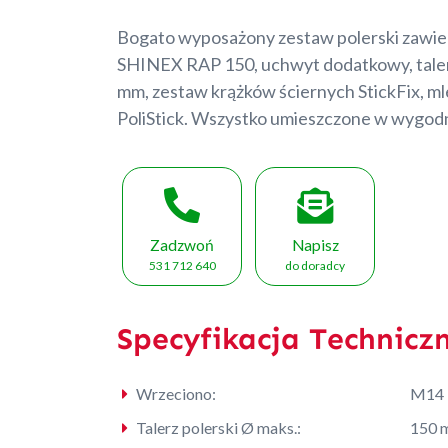
Bogato wyposażony zestaw polerski zawier
SHINEX RAP 150, uchwyt dodatkowy, talerz
mm, zestaw krążków ściernych StickFix, ml
PoliStick. Wszystko umieszczone w wygod
Zadzwoń
Napisz
531 712 640
do doradcy
Specyfikacja Technicz
Wrzeciono:
M14
Talerz polerski Ø maks.:
150 