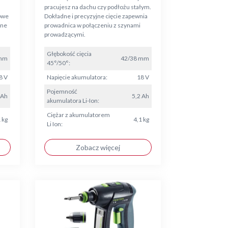
pracujesz na dachu czy podłożu stałym.
owe
Dokładne i precyzyjne cięcie zapewnia
wne
prowadnica w połączeniu z szynami
prowadzącymi.
Głębokość cięcia
 mm
42/38 mm
45°/50°:
8 V
Napięcie akumulatora:
18 V
Pojemność
 Ah
5,2 Ah
akumulatora Li-Ion:
Ciężar z akumulatorem
 kg
4,1 kg
Li Ion:
Zobacz więcej