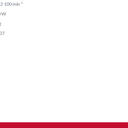
 2 100 min⁻¹
0 W
g
07