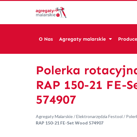
O Nas
Agregaty malarskie
Produce
Polerka rotacyjn
RAP 150-21 FE-S
574907
Agregaty Malarskie
/
Elektronarzędzia Festool
/
Poler
RAP 150-21 FE-Set Wood 574907