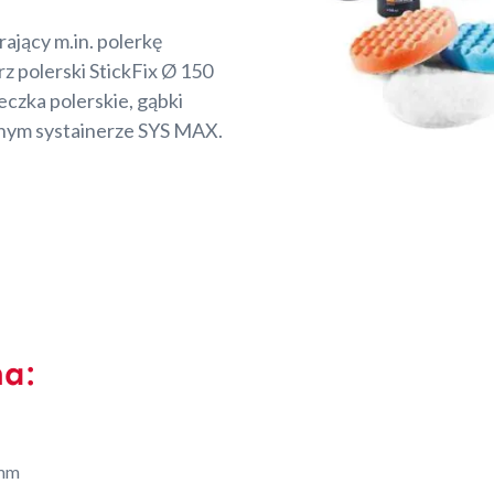
ający m.in. polerkę
 polerski StickFix Ø 150
eczka polerskie, gąbki
nym systainerze SYS MAX.
na:
mm