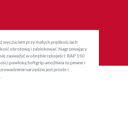
 z wyczuciem przy małych prędkościach
dkość obrotową i zablokować. Nagrzewający
je się zauważyć w obrębie rękojeści: RAP 150
ości powłoką Softgrip umożliwia to pewne i
rowadzenie narzędzia jest proste i
.