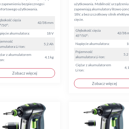
y zapewnieniu bezpiecznego i
użytkowania. Mobilność urządzeniu
fortowego użytkowania.
zapewniają akumulatory litowo-jon
18V, a bezszczotkowy silnik efekty
cięcie.
ębokość cięcia
42/38 mm
°/50°:
Głębokość cięcia
42/38
pięcie akumulatora:
18 V
45°/50°:
jemność
Napięcie akumulatora:
1
5,2 Ah
umulatora Li-Ion:
Pojemność
5,2
ężar z akumulatorem
akumulatora Li-Ion:
4,1 kg
Ion:
Ciężar z akumulatorem
4,1
Li Ion:
Zobacz więcej
Zobacz więcej