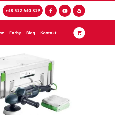
+48 512 640 819
ne
Farby
Blog
Kontakt