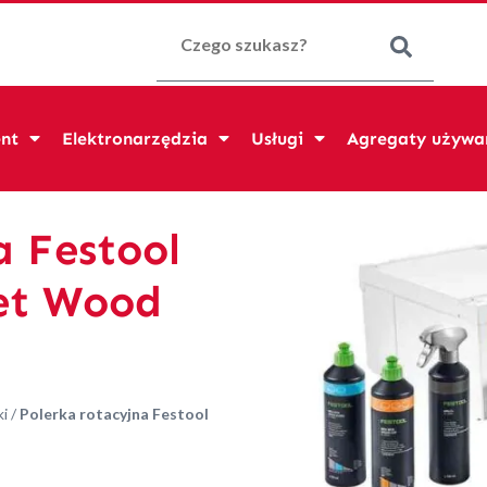
Szukaj:
nt
Elektronarzędzia
Usługi
Agregaty używa
a Festool
et Wood
ki
/
Polerka rotacyjna Festool