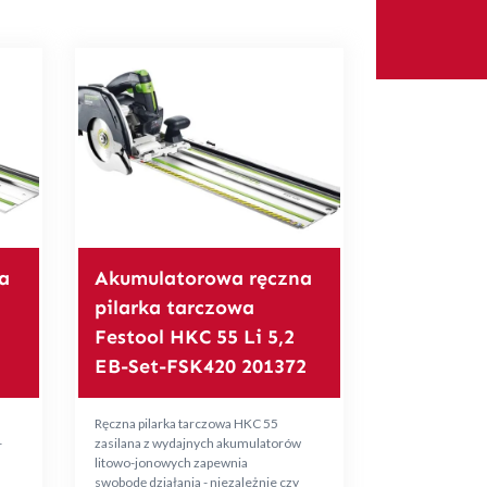
a
Akumulatorowa ręczna
pilarka tarczowa
Festool HKC 55 Li 5,2
EB-Set-FSK420 201372
Ręczna pilarka tarczowa HKC 55
-
zasilana z wydajnych akumulatorów
litowo-jonowych zapewnia
swobodę działania - niezależnie czy