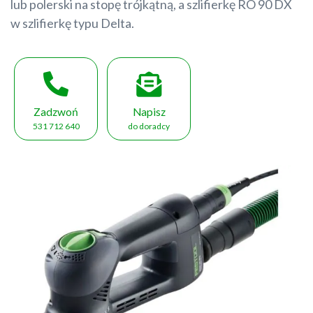
lub polerski na stopę trójkątną, a szlifierkę RO 90 DX
w szlifierkę typu Delta.
Zadzwoń
Napisz
531 712 640
do doradcy