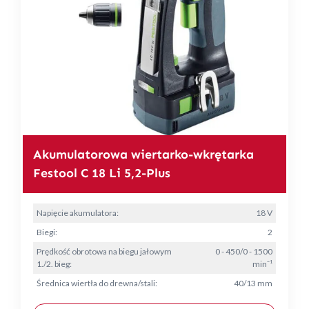
Akumulatorowa wiertarko-wkrętarka
Festool C 18 Li 5,2-Plus
Napięcie akumulatora:
18 V
Biegi:
2
Prędkość obrotowa na biegu jałowym
0 - 450/0 - 1500
1./2. bieg:
min⁻¹
Średnica wiertła do drewna/stali:
40/13 mm