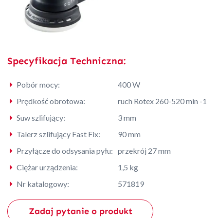
Specyfikacja Techniczna:
Pobór mocy:
400 W
Prędkość obrotowa:
ruch Rotex 260-520 min -1
Suw szlifujący:
3 mm
Talerz szlifujący Fast Fix:
90 mm
Przyłącze do odsysania pyłu:
przekrój 27 mm
Ciężar urządzenia:
1,5 kg
Nr katalogowy:
571819
Zadaj pytanie o produkt