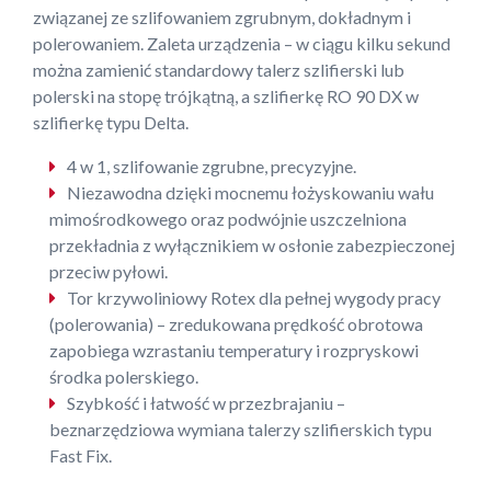
związanej ze szlifowaniem zgrubnym, dokładnym i
polerowaniem. Zaleta urządzenia – w ciągu kilku sekund
można zamienić standardowy talerz szlifierski lub
polerski na stopę trójkątną, a szlifierkę RO 90 DX w
szlifierkę typu Delta.
4 w 1, szlifowanie zgrubne, precyzyjne.
Niezawodna dzięki mocnemu łożyskowaniu wału
mimośrodkowego oraz podwójnie uszczelniona
przekładnia z wyłącznikiem w osłonie zabezpieczonej
przeciw pyłowi.
Tor krzywoliniowy Rotex dla pełnej wygody pracy
(polerowania) – zredukowana prędkość obrotowa
zapobiega wzrastaniu temperatury i rozpryskowi
środka polerskiego.
Szybkość i łatwość w przezbrajaniu –
beznarzędziowa wymiana talerzy szlifierskich typu
Fast Fix.