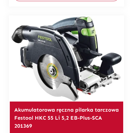
Akumulatorowa ręczna pilarka tarczowa
Festool HKC 55 Li 5,2 EB-Plus-SCA
201369