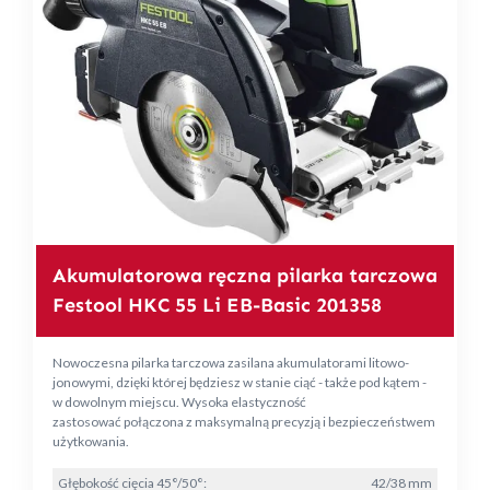
Akumulatorowa ręczna pilarka tarczowa
Festool HKC 55 Li EB-Basic 201358
Nowoczesna pilarka tarczowa zasilana akumulatorami litowo-
jonowymi, dzięki której będziesz w stanie ciąć - także pod kątem -
w dowolnym miejscu. Wysoka elastyczność
zastosować połączona z maksymalną precyzją i bezpieczeństwem
użytkowania.
Głębokość cięcia 45°/50°:
42/38 mm