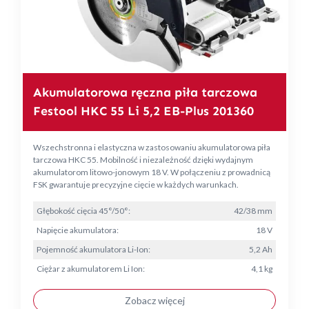
Akumulatorowa ręczna piła tarczowa
Festool HKC 55 Li 5,2 EB-Plus 201360
Wszechstronna i elastyczna w zastosowaniu akumulatorowa piła
tarczowa HKC 55. Mobilność i niezależność dzięki wydajnym
akumulatorom litowo-jonowym 18 V. W połączeniu z prowadnicą
FSK gwarantuje precyzyjne cięcie w każdych warunkach.
Głębokość cięcia 45°/50°:
42/38 mm
Napięcie akumulatora:
18 V
Pojemność akumulatora Li-Ion:
5,2 Ah
Ciężar z akumulatorem Li Ion:
4,1 kg
Zobacz więcej