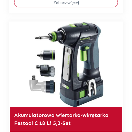
Zobacz więcej
Akumulatorowa wiertarko-wkrętarka
Festool C 18 Li 5,2-Set