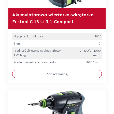
Akumulatorowa wiertarko-wkrętarka
Festool C 18 Li 3,1-Compact
Napięcie akumulatora:
18 V
Biegi:
2
Prędkość obrotowa na biegu jałowym
0 - 450/0 - 1500
1./2. bieg:
min⁻¹
Średnica wiertła do drewna/stali:
40/13 mm
Zobacz więcej