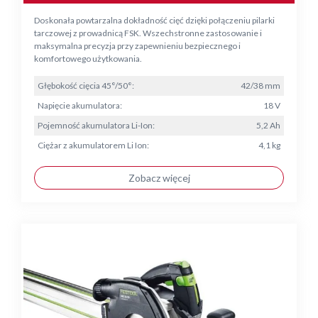
Doskonała powtarzalna dokładność cięć dzięki połączeniu pilarki
tarczowej z prowadnicą FSK. Wszechstronne zastosowanie i
maksymalna precyzja przy zapewnieniu bezpiecznego i
komfortowego użytkowania.
Głębokość cięcia 45°/50°:
42/38 mm
Napięcie akumulatora:
18 V
Pojemność akumulatora Li-Ion:
5,2 Ah
Ciężar z akumulatorem Li Ion:
4,1 kg
Zobacz więcej