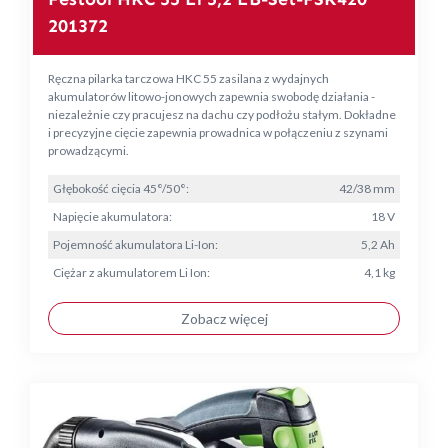
201372
Ręczna pilarka tarczowa HKC 55 zasilana z wydajnych
akumulatorów litowo-jonowych zapewnia swobodę działania -
niezależnie czy pracujesz na dachu czy podłożu stałym. Dokładne
i precyzyjne cięcie zapewnia prowadnica w połączeniu z szynami
prowadzącymi.
Głębokość cięcia 45°/50°:
42/38 mm
Napięcie akumulatora:
18 V
Pojemność akumulatora Li-Ion:
5,2 Ah
Ciężar z akumulatorem Li Ion:
4,1 kg
Zobacz więcej