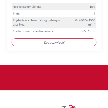
Napięcie akumulatora:
18 V
Biegi:
2
Prędkość obrotowa na biegu jałowym
0 - 450/0 - 1500
1./2. bieg:
min⁻¹
Średnica wiertła do drewna/stali:
40/13 mm
Zobacz więcej