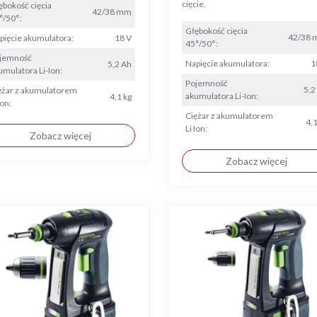
cięcie.
ębokość cięcia
42/38 mm
°/50°:
Głębokość cięcia
42/38
pięcie akumulatora:
18 V
45°/50°:
jemność
Napięcie akumulatora:
1
5,2 Ah
umulatora Li-Ion:
Pojemność
5,2
ężar z akumulatorem
akumulatora Li-Ion:
4,1 kg
Ion:
Ciężar z akumulatorem
4,1
Li Ion:
Zobacz więcej
Zobacz więcej