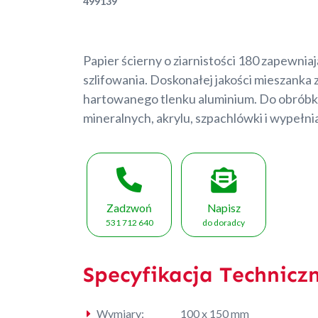
499139
Papier ścierny o ziarnistości 180 zapewnia
szlifowania. Doskonałej jakości mieszanka z
hartowanego tlenku aluminium. Do obróbk
mineralnych, akrylu, szpachlówki i wypełni
Zadzwoń
Napisz
531 712 640
do doradcy
Specyfikacja Technicz
Wymiary:
100 x 150 mm