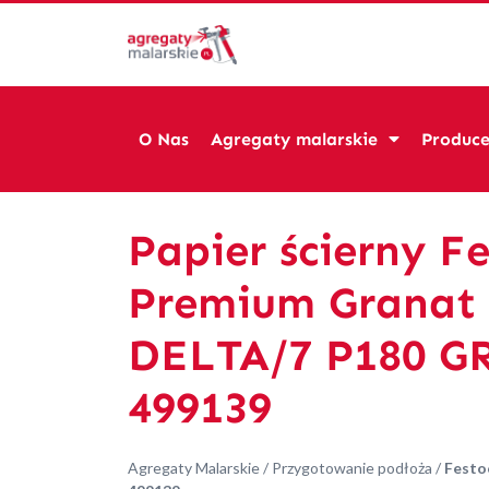
O Nas
Agregaty malarskie
Produce
Papier ścierny Fe
Premium Granat
DELTA/7 P180 G
499139
Agregaty Malarskie
/
Przygotowanie podłoża
/
Festo