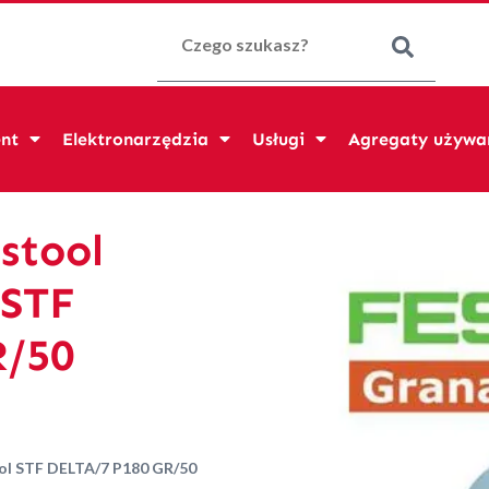
Szukaj:
nt
Elektronarzędzia
Usługi
Agregaty używa
stool
 STF
R/50
ol STF DELTA/7 P180 GR/50