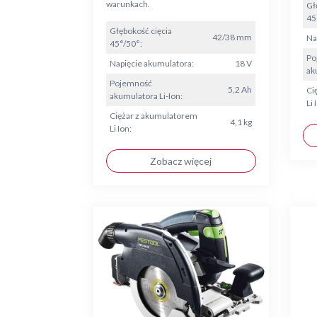
warunkach.
Gł
45
Głębokość cięcia
42/38 mm
Na
45°/50°:
Po
Napięcie akumulatora:
18 V
ak
Pojemność
5,2 Ah
Ci
akumulatora Li-Ion:
Li 
Ciężar z akumulatorem
4,1 kg
Li Ion:
Zobacz więcej