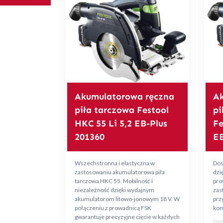
Akumulatorowa ręczna
Ak
piła tarczowa Festool
pi
HKC 55 Li 5,2 EB-Plus
Fe
201360
EB
Wszechstronna i elastyczna w
Dos
zastosowaniu akumulatorowa piła
dzię
tarczowa HKC 55. Mobilność i
pro
niezależność dzięki wydajnym
zas
akumulatorom litowo-jonowym 18 V. W
prz
połączeniu z prowadnicą FSK
kom
gwarantuje precyzyjne cięcie w każdych