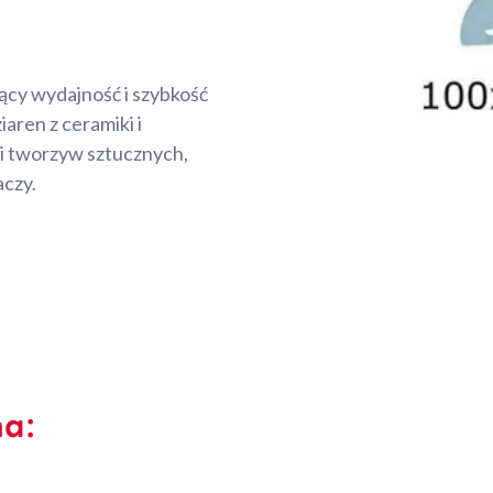
jący wydajność i szybkość
iaren z ceramiki i
i tworzyw sztucznych,
aczy.
na: