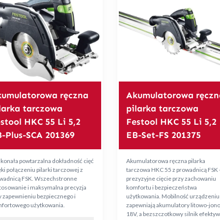
umulatorowa ręczna
Akumulatorowa ręczn
larka tarczowa
pilarka tarczowa
stool HKC 55 Li 5,2
Festool HKC 55 Li 5,2
-Plus-SCA 201369
EB-Set-FS 201375
konała powtarzalna dokładność cięć
Akumulatorowa ręczna pilarka
ki połączeniu pilarki tarczowej z
tarczowa HKC 55 z prowadnicą FSK 
wadnicą FSK. Wszechstronne
prezyzyjne cięcie przy zachowaniu
tosowanie i maksymalna precyzja
komfortu i bezpieczeństwa
y zapewnieniu bezpiecznego i
użytkowania. Mobilność urządzeniu
fortowego użytkowania.
zapewniają akumulatory litowo-jon
18V, a bezszczotkowy silnik efekty