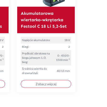
Akumulatorowa
wiertarko-wkrętarka
s
Festool C 18 Li 5,2-Set
8 V
Napięcie akumulatora:
18 V
2
Biegi:
2
Prędkość obrotowa na
/0 -
0 - 450/0 -
biegu jałowym 1./2.
n⁻¹
1500 min⁻¹
bieg:
Średnica wiertła do
 mm
40/13 mm
drewna/stali:
Zobacz więcej