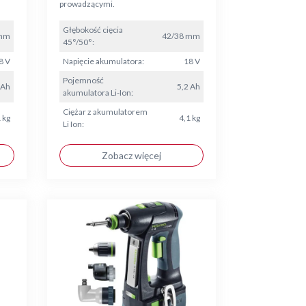
prowadzącymi.
Głębokość cięcia
 mm
42/38 mm
45°/50°:
8 V
Napięcie akumulatora:
18 V
Pojemność
 Ah
5,2 Ah
akumulatora Li-Ion:
Ciężar z akumulatorem
 kg
4,1 kg
Li Ion:
Zobacz więcej