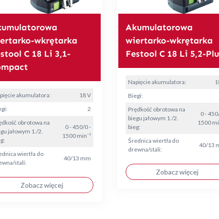
kumulatorowa
Akumulatorowa
ertarko-wkrętarka
wiertarko-wkrętarka
stool C 18 Li 3,1-
Festool C 18 Li 5,2-Plu
ompact
Napięcie akumulatora:
1
pięcie akumulatora:
18 V
Biegi:
gi:
2
Prędkość obrotowa na
0 - 450
biegu jałowym 1./2.
ędkość obrotowa na
1500 mi
0 - 450/0 -
bieg:
egu jałowym 1./2.
1500 min⁻¹
g:
Średnica wiertła do
40/13
drewna/stali:
ednica wiertła do
40/13 mm
ewna/stali:
Zobacz więcej
Zobacz więcej