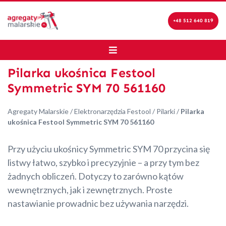
+48 512 640 819
Pilarka ukośnica Festool
Symmetric SYM 70 561160
Agregaty Malarskie
/
Elektronarzędzia Festool
/
Pilarki
/
Pilarka
ukośnica Festool Symmetric SYM 70 561160
Przy użyciu ukośnicy Symmetric SYM 70 przycina się
listwy łatwo, szybko i precyzyjnie – a przy tym bez
żadnych obliczeń. Dotyczy to zarówno kątów
wewnętrznych, jak i zewnętrznych. Proste
nastawianie prowadnic bez używania narzędzi.