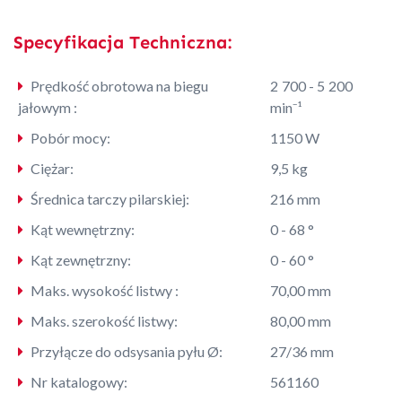
Specyfikacja Techniczna:
Prędkość obrotowa na biegu
2 700 - 5 200
jałowym :
min⁻¹
Pobór mocy:
1150 W
Ciężar:
9,5 kg
Średnica tarczy pilarskiej:
216 mm
Kąt wewnętrzny:
0 - 68 °
Kąt zewnętrzny:
0 - 60 °
Maks. wysokość listwy :
70,00 mm
Maks. szerokość listwy:
80,00 mm
Przyłącze do odsysania pyłu Ø:
27/36 mm
Nr katalogowy:
561160