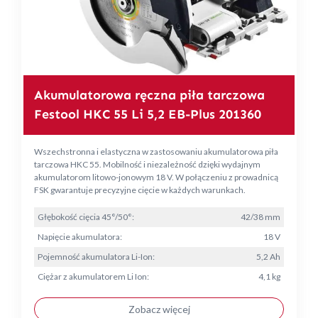
Akumulatorowa ręczna piła tarczowa
Festool HKC 55 Li 5,2 EB-Plus 201360
Wszechstronna i elastyczna w zastosowaniu akumulatorowa piła
tarczowa HKC 55. Mobilność i niezależność dzięki wydajnym
akumulatorom litowo-jonowym 18 V. W połączeniu z prowadnicą
FSK gwarantuje precyzyjne cięcie w każdych warunkach.
Głębokość cięcia 45°/50°:
42/38 mm
Napięcie akumulatora:
18 V
Pojemność akumulatora Li-Ion:
5,2 Ah
Ciężar z akumulatorem Li Ion:
4,1 kg
Zobacz więcej