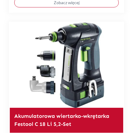
Zobacz więcej
Akumulatorowa wiertarko-wkrętarka
Festool C 18 Li 5,2-Set