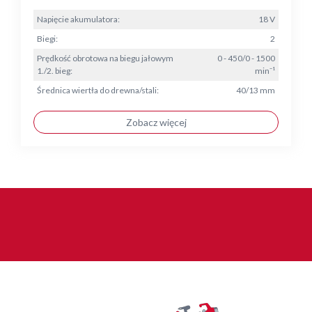
Napięcie akumulatora:
18 V
Biegi:
2
Prędkość obrotowa na biegu jałowym
0 - 450/0 - 1500
1./2. bieg:
min⁻¹
Średnica wiertła do drewna/stali:
40/13 mm
Zobacz więcej