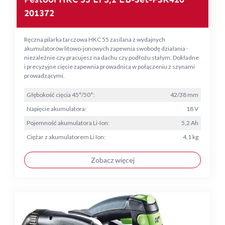
201372
Ręczna pilarka tarczowa HKC 55 zasilana z wydajnych
akumulatorów litowo-jonowych zapewnia swobodę działania -
niezależnie czy pracujesz na dachu czy podłożu stałym. Dokładne
i precyzyjne cięcie zapewnia prowadnica w połączeniu z szynami
prowadzącymi.
Głębokość cięcia 45°/50°:
42/38 mm
Napięcie akumulatora:
18 V
Pojemność akumulatora Li-Ion:
5,2 Ah
Ciężar z akumulatorem Li Ion:
4,1 kg
Zobacz więcej