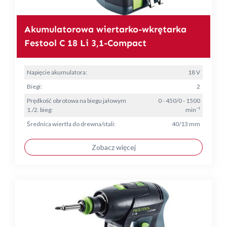
Akumulatorowa wiertarko-wkrętarka
Festool C 18 Li 3,1-Compact
Napięcie akumulatora:
18 V
Biegi:
2
Prędkość obrotowa na biegu jałowym
0 - 450/0 - 1500
1./2. bieg:
min⁻¹
Średnica wiertła do drewna/stali:
40/13 mm
Zobacz więcej