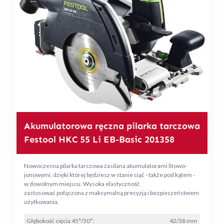
Akumulatorowa ręczna pilarka tarczowa
Festool HKC 55 Li EB-Basic 201358
Nowoczesna pilarka tarczowa zasilana akumulatorami litowo-
jonowymi, dzięki której będziesz w stanie ciąć - także pod kątem -
w dowolnym miejscu. Wysoka elastyczność
zastosować połączona z maksymalną precyzją i bezpieczeństwem
użytkowania.
Głębokość cięcia 45°/50°:
42/38 mm