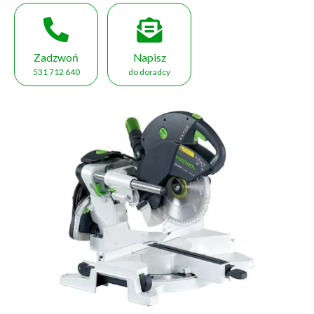
Zadzwoń
Napisz
531 712 640
do doradcy