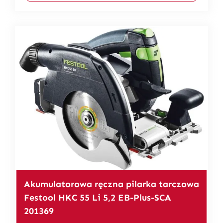
Akumulatorowa ręczna pilarka tarczowa
Festool HKC 55 Li 5,2 EB-Plus-SCA
201369