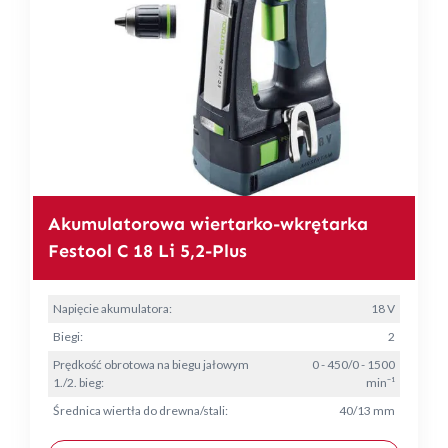
Akumulatorowa wiertarko-wkrętarka
Festool C 18 Li 5,2-Plus
Napięcie akumulatora:
18 V
Biegi:
2
Prędkość obrotowa na biegu jałowym
0 - 450/0 - 1500
1./2. bieg:
min⁻¹
Średnica wiertła do drewna/stali:
40/13 mm