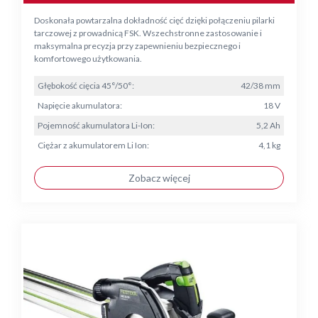
Doskonała powtarzalna dokładność cięć dzięki połączeniu pilarki
tarczowej z prowadnicą FSK. Wszechstronne zastosowanie i
maksymalna precyzja przy zapewnieniu bezpiecznego i
komfortowego użytkowania.
Głębokość cięcia 45°/50°:
42/38 mm
Napięcie akumulatora:
18 V
Pojemność akumulatora Li-Ion:
5,2 Ah
Ciężar z akumulatorem Li Ion:
4,1 kg
Zobacz więcej