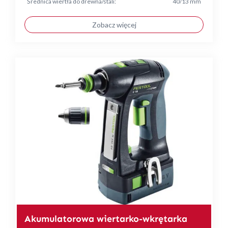
Średnica wiertła do drewna/stali:
40/13 mm
Zobacz więcej
Akumulatorowa wiertarko-wkrętarka