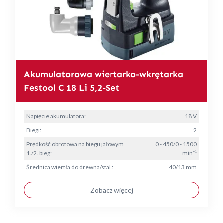
Akumulatorowa wiertarko-wkrętarka
Festool C 18 Li 5,2-Set
Napięcie akumulatora:
18 V
Biegi:
2
Prędkość obrotowa na biegu jałowym
0 - 450/0 - 1500
1./2. bieg:
min⁻¹
Średnica wiertła do drewna/stali:
40/13 mm
Zobacz więcej