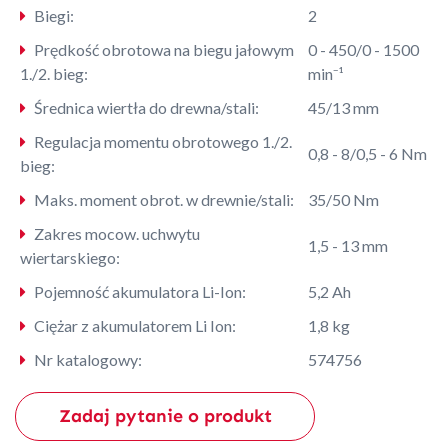
Biegi:
2
Prędkość obrotowa na biegu jałowym
0 - 450/0 - 1500
1./2. bieg:
min⁻¹
Średnica wiertła do drewna/stali:
45/13 mm
Regulacja momentu obrotowego 1./2.
0,8 - 8/0,5 - 6 Nm
bieg:
Maks. moment obrot. w drewnie/stali:
35/50 Nm
Zakres mocow. uchwytu
1,5 - 13 mm
wiertarskiego:
Pojemność akumulatora Li-Ion:
5,2 Ah
Ciężar z akumulatorem Li Ion:
1,8 kg
Nr katalogowy:
574756
Zadaj pytanie o produkt