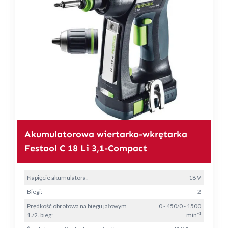
Akumulatorowa wiertarko-wkrętarka
Festool C 18 Li 3,1-Compact
Napięcie akumulatora:
18 V
Biegi:
2
Prędkość obrotowa na biegu jałowym
0 - 450/0 - 1500
1./2. bieg:
min⁻¹