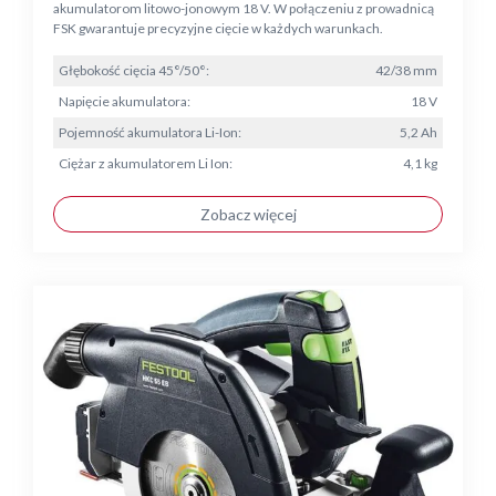
akumulatorom litowo-jonowym 18 V. W połączeniu z prowadnicą
FSK gwarantuje precyzyjne cięcie w każdych warunkach.
Głębokość cięcia 45°/50°:
42/38 mm
Napięcie akumulatora:
18 V
Pojemność akumulatora Li-Ion:
5,2 Ah
Ciężar z akumulatorem Li Ion:
4,1 kg
Zobacz więcej