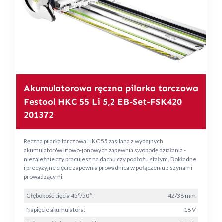
Akumulatorowa ręczna pilarka tarczowa
Festool HKC 55 Li 5,2 EB-Set-FSK420
201372
Ręczna pilarka tarczowa HKC 55 zasilana z wydajnych
akumulatorów litowo-jonowych zapewnia swobodę działania -
niezależnie czy pracujesz na dachu czy podłożu stałym. Dokładne
i precyzyjne cięcie zapewnia prowadnica w połączeniu z szynami
prowadzącymi.
Głębokość cięcia 45°/50°:
42/38 mm
Napięcie akumulatora:
18 V