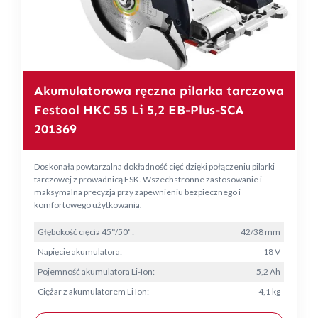
Akumulatorowa ręczna pilarka tarczowa
Festool HKC 55 Li 5,2 EB-Plus-SCA
201369
Doskonała powtarzalna dokładność cięć dzięki połączeniu pilarki
tarczowej z prowadnicą FSK. Wszechstronne zastosowanie i
maksymalna precyzja przy zapewnieniu bezpiecznego i
komfortowego użytkowania.
Głębokość cięcia 45°/50°:
42/38 mm
Napięcie akumulatora:
18 V
Pojemność akumulatora Li-Ion:
5,2 Ah
Ciężar z akumulatorem Li Ion:
4,1 kg