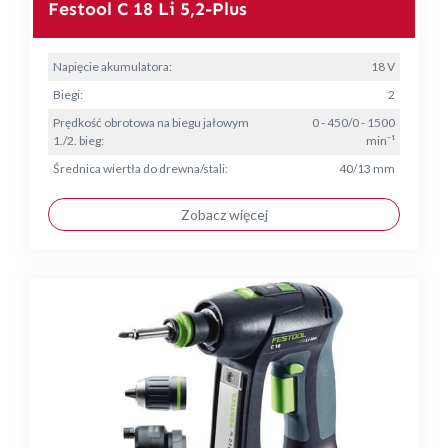
Festool C 18 Li 5,2-Plus
Napięcie akumulatora:
18 V
Biegi:
2
Prędkość obrotowa na biegu jałowym
0 - 450/0 - 1500
1./2. bieg:
min⁻¹
Średnica wiertła do drewna/stali:
40/13 mm
Zobacz więcej