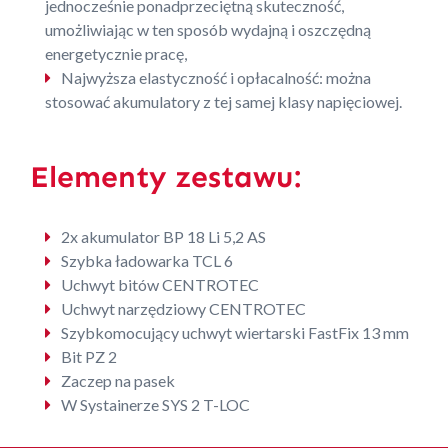
jednocześnie ponadprzeciętną skuteczność,
umożliwiając w ten sposób wydajną i oszczędną
energetycznie pracę,
Najwyższa elastyczność i opłacalność: można
stosować akumulatory z tej samej klasy napięciowej.
Elementy zestawu:
2x akumulator BP 18 Li 5,2 AS
Szybka ładowarka TCL 6
Uchwyt bitów CENTROTEC
Uchwyt narzędziowy CENTROTEC
Szybkomocujący uchwyt wiertarski FastFix 13 mm
Bit PZ 2
Zaczep na pasek
W Systainerze SYS 2 T-LOC