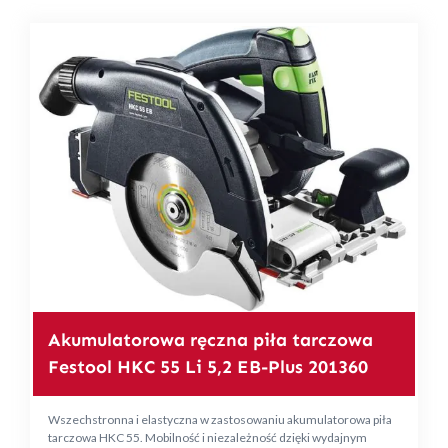
Akumulatorowa ręczna piła tarczowa
Festool HKC 55 Li 5,2 EB-Plus 201360
Wszechstronna i elastyczna w zastosowaniu akumulatorowa piła
tarczowa HKC 55. Mobilność i niezależność dzięki wydajnym