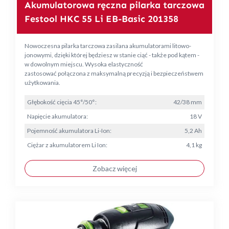
Akumulatorowa ręczna pilarka tarczowa
Festool HKC 55 Li EB-Basic 201358
Nowoczesna pilarka tarczowa zasilana akumulatorami litowo-
jonowymi, dzięki której będziesz w stanie ciąć - także pod kątem -
w dowolnym miejscu. Wysoka elastyczność
zastosować połączona z maksymalną precyzją i bezpieczeństwem
użytkowania.
Głębokość cięcia 45°/50°:
42/38 mm
Napięcie akumulatora:
18 V
Pojemność akumulatora Li-Ion:
5,2 Ah
Ciężar z akumulatorem Li Ion:
4,1 kg
Zobacz więcej