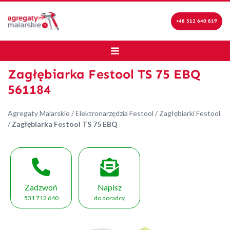
+48 512 640 819
Zagłębiarka Festool TS 75 EBQ
561184
Agregaty Malarskie
/
Elektronarzędzia Festool
/
Zagłębiarki Festool
/
Zagłębiarka Festool TS 75 EBQ
Zadzwoń
Napisz
531 712 640
do doradcy