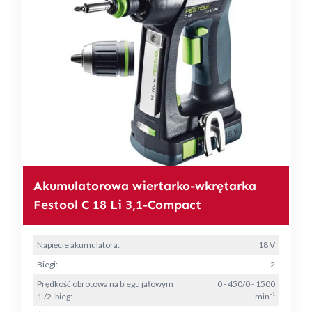
Akumulatorowa wiertarko-wkrętarka
Festool C 18 Li 3,1-Compact
Napięcie akumulatora:
18 V
Biegi:
2
Prędkość obrotowa na biegu jałowym
0 - 450/0 - 1500
1./2. bieg:
min⁻¹