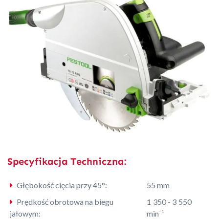
Specyfikacja Techniczna:
Głębokość cięcia przy 45°:
55 mm
Prędkość obrotowa na biegu
1 350 - 3 550
jałowym:
min⁻¹