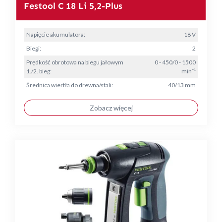
Festool C 18 Li 5,2-Plus
Napięcie akumulatora:
18 V
Biegi:
2
Prędkość obrotowa na biegu jałowym
0 - 450/0 - 1500
1./2. bieg:
min⁻¹
Średnica wiertła do drewna/stali:
40/13 mm
Zobacz więcej