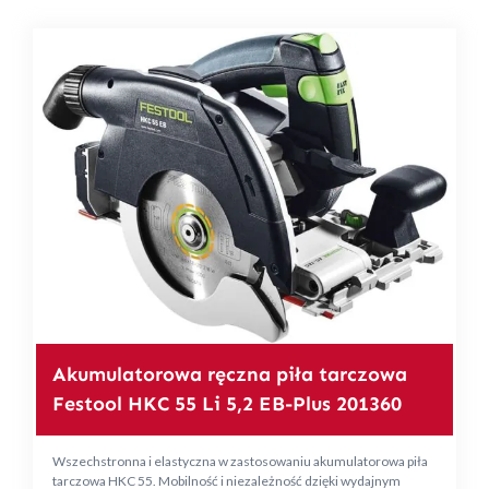
Akumulatorowa ręczna piła tarczowa
Festool HKC 55 Li 5,2 EB-Plus 201360
Wszechstronna i elastyczna w zastosowaniu akumulatorowa piła
tarczowa HKC 55. Mobilność i niezależność dzięki wydajnym