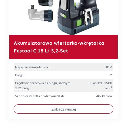
Akumulatorowa wiertarko-wkrętarka
Festool C 18 Li 5,2-Set
Napięcie akumulatora:
18 V
Biegi:
2
Prędkość obrotowa na biegu jałowym
0 - 450/0 - 1500
1./2. bieg:
min⁻¹
Średnica wiertła do drewna/stali:
40/13 mm
Zobacz więcej