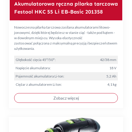
Akumulatorowa ręczna pilarka tarczowa
Festool HKC 55 Li EB-Basic 201358
Nowoczesna pilarka tarczowa zasilana akumulatorami litowo-
jonowymi, dzięki której będziesz w stanie ciąć - także pod kątem -
w dowolnym miejscu. Wysoka elastyczność
zastosować połączona z maksymalną precyzją i bezpieczeństwem
użytkowania.
Głębokość cięcia 45°/50°:
42/38 mm
Napięcie akumulatora:
18 V
Pojemność akumulatora Li-Ion:
5,2 Ah
Ciężar z akumulatorem Li Ion:
4,1 kg
Zobacz więcej