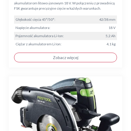
akumulatorom litowo-jonowym 18 V. W połączeniu z prowadnicą
FSK gwarantuje precyzyjne cięcie w każdych warunkach.
Głębokość cięcia 45°/50°:
42/38 mm
Napięcie akumulatora:
18 V
Pojemność akumulatora Li-Ion:
5,2 Ah
Ciężar z akumulatorem Li Ion:
4,1 kg
Zobacz więcej