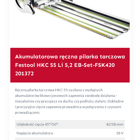
Akumulatorowa ręczna pilarka tarczowa
Festool HKC 55 Li 5,2 EB-Set-FSK420
201372
Ręczna pilarka tarczowa HKC 55 zasilana z wydajnych
akumulatorów litowo-jonowych zapewnia swobodę działania -
niezależnie czy pracujesz na dachu czy podłożu stałym. Dokładne
i precyzyjne cięcie zapewnia prowadnica w połączeniu z szynami
prowadzącymi.
Głębokość cięcia 45°/50°:
42/38 mm
Napięcie akumulatora:
18 V