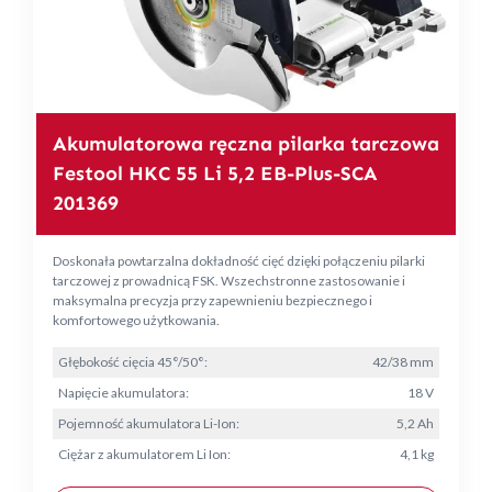
Akumulatorowa ręczna pilarka tarczowa
Festool HKC 55 Li 5,2 EB-Plus-SCA
201369
Doskonała powtarzalna dokładność cięć dzięki połączeniu pilarki
tarczowej z prowadnicą FSK. Wszechstronne zastosowanie i
maksymalna precyzja przy zapewnieniu bezpiecznego i
komfortowego użytkowania.
Głębokość cięcia 45°/50°:
42/38 mm
Napięcie akumulatora:
18 V
Pojemność akumulatora Li-Ion:
5,2 Ah
Ciężar z akumulatorem Li Ion:
4,1 kg