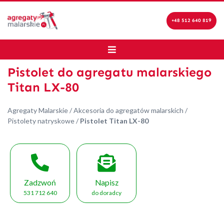
+48 512 640 819
Pistolet do agregatu malarskiego
Titan LX-80
Agregaty Malarskie
/
Akcesoria do agregatów malarskich
/
Pistolety natryskowe
/
Pistolet Titan LX-80
Zadzwoń
Napisz
531 712 640
do doradcy