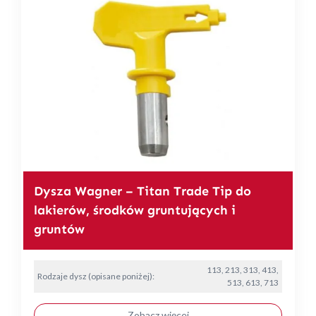
Dysza Wagner – Titan Trade Tip do
lakierów, środków gruntujących i
gruntów
113, 213, 313, 413,
Rodzaje dysz (opisane poniżej):
513, 613, 713
Zobacz więcej