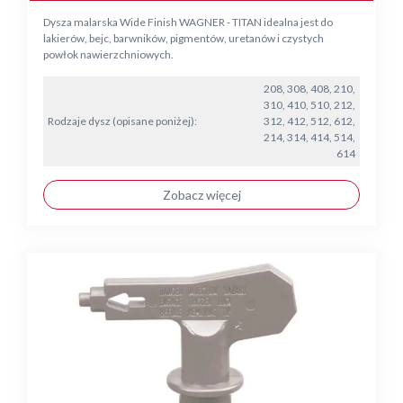
Dysza malarska Wide Finish WAGNER - TITAN idealna jest do
lakierów, bejc, barwników, pigmentów, uretanów i czystych
powłok nawierzchniowych.
208, 308, 408, 210,
310, 410, 510, 212,
Rodzaje dysz (opisane poniżej):
312, 412, 512, 612,
214, 314, 414, 514,
614
Zobacz więcej