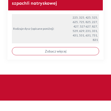
szpachli natryskowej
225, 325, 425, 525,
625, 725, 825, 227,
427, 527 627, 827,
Rodzaje dysz (opisane poniżej):
529, 629, 231, 331,
431, 531, 631, 731,
831
Zobacz więcej