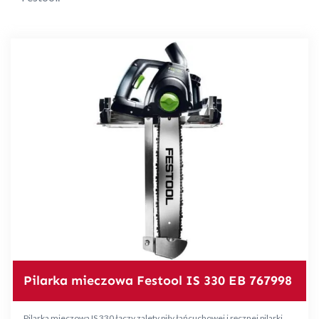
Pilarka mieczowa Festool IS 330 EB 767998
Pilarka mieczowa IS 330 łączy zalety piły łańcuchowej i ręcznej pilarki