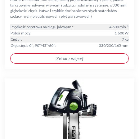
tarczowej w jedynym w swoim rodzaju, mobilnym systemie, o 330 mm
głębokości cięcia. Łatwe i szybkie docinanie twardych materiałów
izolacyjnych (płyt pilśniowych i płyt warstwowych)
Prędkość obrotowa na biegu jałowym :
4 600 min⁻¹
Pobór mocy:
1 600 W
Ciężar:
7 kg
Głęb.cięcia 0°; 90°/45°/60°:
330/230/165 mm
Zobacz więcej