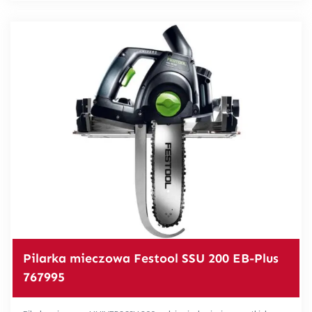
Pilarka mieczowa Festool SSU 200 EB-Plus
767995