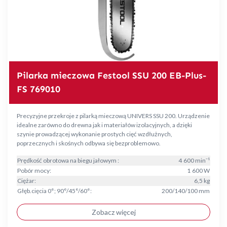
Pilarka mieczowa Festool SSU 200 EB-Plus-
FS 769010
Precyzyjne przekroje z pilarką mieczową UNIVERS SSU 200. Urządzenie
idealne zarówno do drewna jak i materiałów izolacyjnych, a dzięki
szynie prowadzącej wykonanie prostych cięć wzdłużnych,
poprzecznych i skośnych odbywa się bezproblemowo.
Prędkość obrotowa na biegu jałowym :
4 600 min⁻¹
Pobór mocy:
1 600 W
Ciężar:
6,5 kg
Głęb.cięcia 0°; 90°/45°/60°:
200/140/100 mm
Zobacz więcej