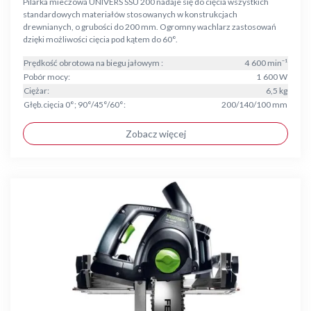
Pilarka mieczowa UNIVERS SSU 200 nadaje się do cięcia wszystkich
standardowych materiałów stosowanych w konstrukcjach
drewnianych, o grubości do 200 mm. Ogromny wachlarz zastosowań
dzięki możliwości cięcia pod kątem do 60°.
Prędkość obrotowa na biegu jałowym :
4 600 min⁻¹
Pobór mocy:
1 600 W
Ciężar:
6,5 kg
Głęb.cięcia 0°; 90°/45°/60°:
200/140/100 mm
Zobacz więcej