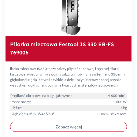
Pilarka mieczowa Festool IS 330 EB-FS
769006
ilarka mieczowa IS 330 łączy zalety piły łańcuchowej i ręcznej pilarki
tarczowej w jedynym w swoim rodzaju, mobilnym systemie, o 330 mm
głębokości cięcia. Łatwe i szybkie, a dzięki szynie prowadzącej przede
wszystkim dokładne, docinanie twardych materiałów izolacyjnych.
Prędkość obrotowa na biegu jałowym :
4 600 min⁻¹
Pobór mocy:
1 600 W
Ciężar:
7 kg
Głęb.cięcia 0°; 90°/45°/60°:
330/230/165 mm
Zobacz więcej