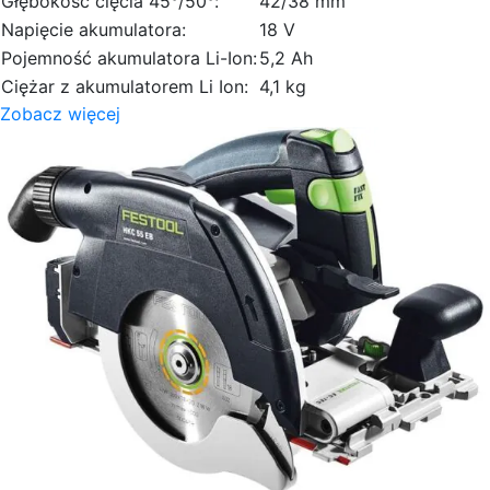
Głębokość cięcia 45°/50°:
42/38 mm
Napięcie akumulatora:
18 V
Pojemność akumulatora Li-Ion:
5,2 Ah
Ciężar z akumulatorem Li Ion:
4,1 kg
Zobacz więcej