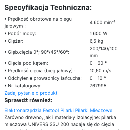
Specyfikacja Techniczna:
Prędkość obrotowa na biegu
4 600 min⁻¹
jałowym :
Pobór mocy:
1 600 W
Ciężar:
6,5 kg
200/140/100
Głęb.cięcia 0°; 90°/45°/60°:
mm
Cięcia pod kątem:
0 - 60 °
Prędkość cięcia (bieg jałowy) :
10,60 m/s
Odchylenie prowadnicy łańcucha:
0 - 10 °
Nr katalogowy:
767995
Zadaj pytanie o produkt
Sprawdź również:
Elektronarzędzia Festool
Pilarki
Pilarki Mieczowe
Zarówno drewno, jak i materiały izolacyjne: pilarka
mieczowa UNIVERS SSU 200 nadaje się do cięcia