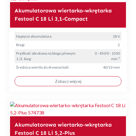
Akumulatorowa wiertarko-wkrętarka
Festool C 18 Li 3,1-Compact
Napięcie akumulatora:
18 V
Biegi:
2
Prędkość obrotowa na biegu jałowym
0 - 450/0 - 1500
1./2. bieg:
min⁻¹
Średnica wiertła do drewna/stali:
40/13 mm
Zobacz więcej
Akumulatorowa wiertarko-wkrętarka
Festool C 18 Li 5,2-Plus