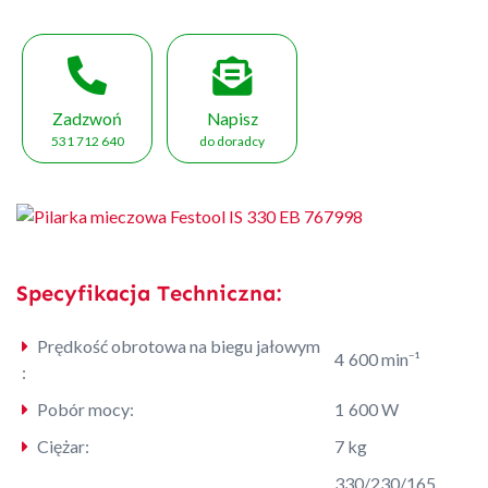
Zadzwoń
Napisz
531 712 640
do doradcy
Specyfikacja Techniczna:
Prędkość obrotowa na biegu jałowym
4 600 min⁻¹
:
Pobór mocy:
1 600 W
Ciężar:
7 kg
330/230/165