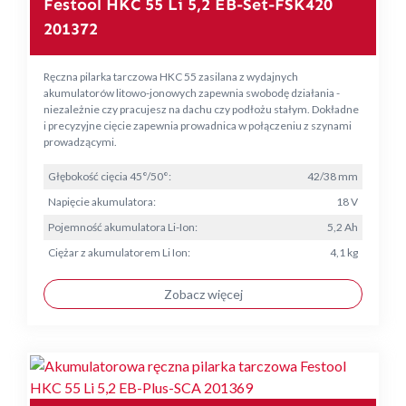
Festool HKC 55 Li 5,2 EB-Set-FSK420
201372
Ręczna pilarka tarczowa HKC 55 zasilana z wydajnych
akumulatorów litowo-jonowych zapewnia swobodę działania -
niezależnie czy pracujesz na dachu czy podłożu stałym. Dokładne
i precyzyjne cięcie zapewnia prowadnica w połączeniu z szynami
prowadzącymi.
Głębokość cięcia 45°/50°:
42/38 mm
Napięcie akumulatora:
18 V
Pojemność akumulatora Li-Ion:
5,2 Ah
Ciężar z akumulatorem Li Ion:
4,1 kg
Zobacz więcej