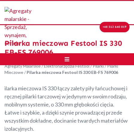
+48 512 640 819
Pilarka mieczowa Festool IS 330
EB-FS 769006
Agregaty Malarskie
/
Elektronarzędzia Festool
/
Pilarki
/
Pilarki
Mieczowe
/
Pilarka mieczowa Festool IS 330 EB-FS 769006
ilarka mieczowa IS 330 łączy zalety piły łańcuchowej i
ręcznej pilarki tarczowej w jedynym w swoim rodzaju,
mobilnym systemie, o 330 mm głębokości cięcia.
Łatwe i szybkie, a dzięki szynie prowadzącej przede
wszystkim dokładne, docinanie twardych materiałów
izolacyjnych.