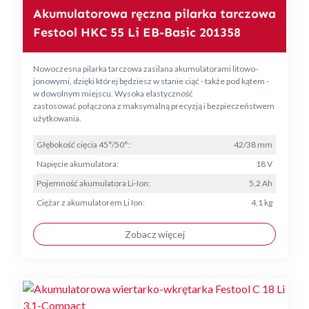
Akumulatorowa ręczna pilarka tarczowa
Festool HKC 55 Li EB-Basic 201358
Nowoczesna pilarka tarczowa zasilana akumulatorami litowo-
jonowymi, dzięki której będziesz w stanie ciąć - także pod kątem -
w dowolnym miejscu. Wysoka elastyczność
zastosować połączona z maksymalną precyzją i bezpieczeństwem
użytkowania.
Głębokość cięcia 45°/50°:
42/38 mm
Napięcie akumulatora:
18 V
Pojemność akumulatora Li-Ion:
5,2 Ah
Ciężar z akumulatorem Li Ion:
4,1 kg
Zobacz więcej