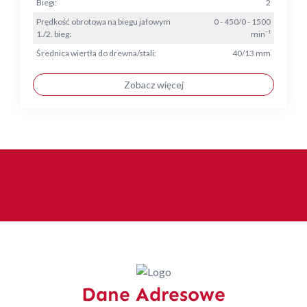
Biegi:
2
Prędkość obrotowa na biegu jałowym
0 - 450/0 - 1500
1./2. bieg:
min⁻¹
Średnica wiertła do drewna/stali:
40/13 mm
Zobacz więcej
Dane Adresowe