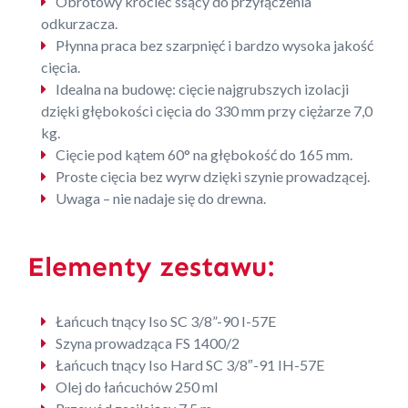
Obrotowy króciec ssący do przyłączenia
odkurzacza.
Płynna praca bez szarpnięć i bardzo wysoka jakość
cięcia.
Idealna na budowę: cięcie najgrubszych izolacji
dzięki głębokości cięcia do 330 mm przy ciężarze 7,0
kg.
Cięcie pod kątem 60° na głębokość do 165 mm.
Proste cięcia bez wyrw dzięki szynie prowadzącej.
Uwaga – nie nadaje się do drewna.
Elementy zestawu:
Łańcuch tnący Iso SC 3/8”-90 I-57E
Szyna prowadząca FS 1400/2
Łańcuch tnący Iso Hard SC 3/8″-91 IH-57E
Olej do łańcuchów 250 ml