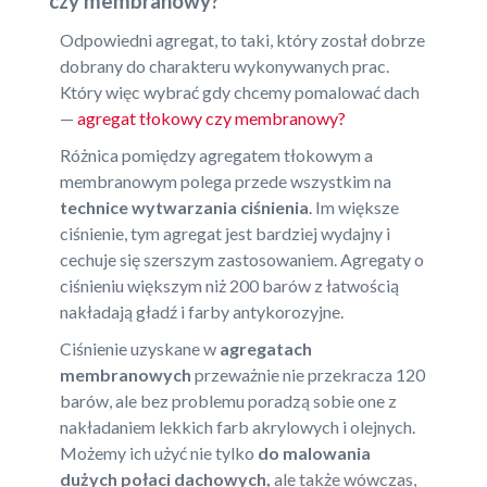
czy membranowy?
Odpowiedni agregat, to taki, który został dobrze
dobrany do charakteru wykonywanych prac.
Który więc wybrać gdy chcemy pomalować dach
—
agregat tłokowy czy membranowy?
Różnica pomiędzy agregatem tłokowym a
membranowym polega przede wszystkim na
technice wytwarzania ciśnienia
. Im większe
ciśnienie, tym agregat jest bardziej wydajny i
cechuje się szerszym zastosowaniem. Agregaty o
ciśnieniu większym niż 200 barów z łatwością
nakładają gładź i farby antykorozyjne.
Ciśnienie uzyskane w
agregatach
membranowych
przeważnie nie przekracza 120
barów, ale bez problemu poradzą sobie one z
nakładaniem lekkich farb akrylowych i olejnych.
Możemy ich użyć nie tylko
do malowania
dużych połaci dachowych,
ale także wówczas,