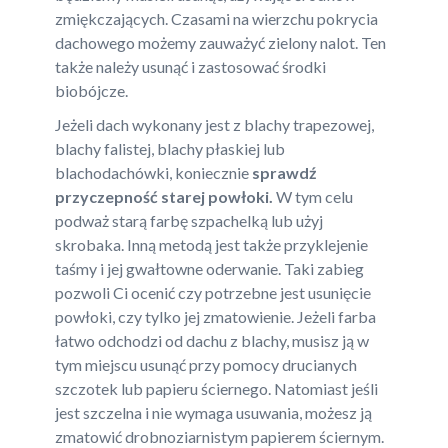
zmiękczających. Czasami na wierzchu pokrycia
dachowego możemy zauważyć zielony nalot. Ten
także należy usunąć i zastosować środki
biobójcze.
Jeżeli dach wykonany jest z blachy trapezowej,
blachy falistej, blachy płaskiej lub
blachodachówki, koniecznie
sprawdź
przyczepność starej powłoki.
W tym celu
podważ starą farbę szpachelką lub użyj
skrobaka. Inną metodą jest także przyklejenie
taśmy i jej gwałtowne oderwanie. Taki zabieg
pozwoli Ci ocenić czy potrzebne jest usunięcie
powłoki, czy tylko jej zmatowienie. Jeżeli farba
łatwo odchodzi od dachu z blachy, musisz ją w
tym miejscu usunąć przy pomocy drucianych
szczotek lub papieru ściernego. Natomiast jeśli
jest szczelna i nie wymaga usuwania, możesz ją
zmatowić drobnoziarnistym papierem ściernym.