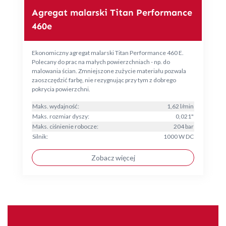
Agregat malarski Titan Performance
460e
Ekonomiczny agregat malarski Titan Performance 460 E.
Polecany do prac na małych powierzchniach - np. do
malowania ścian. Zmniejszone zużycie materiału pozwala
zaoszczędzić farbę, nie rezygnując przy tym z dobrego
pokrycia powierzchni.
Maks. wydajność:
1,62 l/min
Maks. rozmiar dyszy:
0,021"
Maks. ciśnienie robocze:
204 bar
Silnik:
1000 W DC
Zobacz więcej