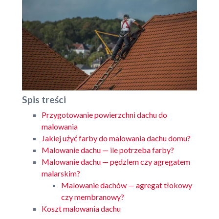
Spis treści
Przygotowanie powierzchni dachu do
malowania
Jakiej użyć farby do malowania dachu domu?
Malowanie dachu — ile potrzeba farby?
Malowanie dachu — pędzlem czy agregatem
malarskim?
Malowanie dachów — agregat tłokowy
czy membranowy?
Koszt malowania dachu