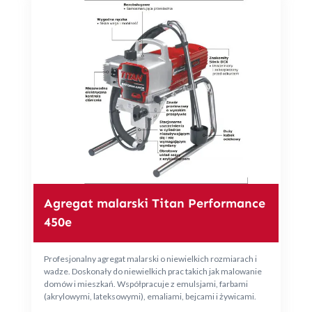
Agregat malarski Titan Performance
450e
Profesjonalny agregat malarski o niewielkich rozmiarach i
wadze. Doskonały do niewielkich prac takich jak malowanie
domów i mieszkań. Współpracuje z emulsjami, farbami
(akrylowymi, lateksowymi), emaliami, bejcami i żywicami.