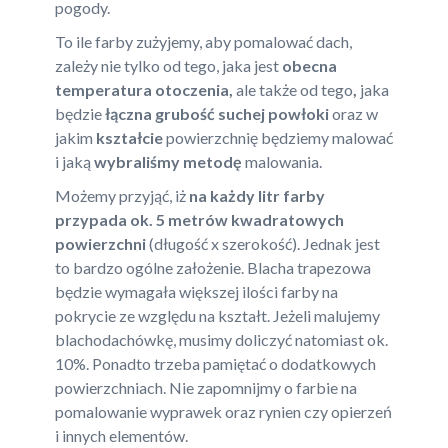
pogody.
To ile farby zużyjemy, aby pomalować dach,
zależy nie tylko od tego, jaka jest
obecna
temperatura otoczenia,
ale także od tego
,
jaka
będzie
łączna grubość suchej powłoki
oraz w
jakim
kształcie
powierzchnię będziemy malować
i jaką
wybraliśmy metodę
malowania.
Możemy przyjąć, iż
na każdy litr farby
przypada ok. 5 metrów kwadratowych
powierzchni
(długość x szerokość). Jednak jest
to bardzo ogólne założenie. Blacha trapezowa
będzie wymagała większej ilości farby na
pokrycie ze względu na kształt. Jeżeli malujemy
blachodachówkę, musimy doliczyć natomiast ok.
10%. Ponadto trzeba pamiętać o dodatkowych
powierzchniach. Nie zapomnijmy o farbie na
pomalowanie wyprawek oraz rynien czy opierzeń
i innych elementów.