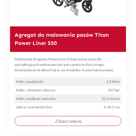
Agregat do malowania pasów Titan
Power Liner 550
Malowarka drogowa PowerLine 550 przeznaczona dla
początkujących wykonawców i personelu technicznego.
Doskonała do drobnych prac na chodniku, trawie lub murawie.
Maks. wydajność:
1,3 l/min
Maks. ciśnienie robocze:
207 bar
Maks. prędkość natrysku:
32,3 m/min
Zakres szerokości linii:
5-30,5 cm
Zobacz więcej