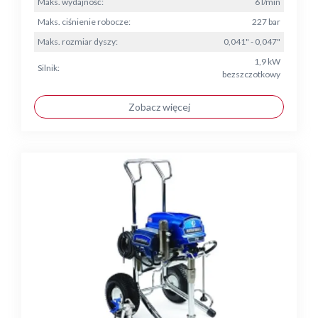
Maks. wydajność:
6 l/min
Maks. ciśnienie robocze:
227 bar
Maks. rozmiar dyszy:
0,041" - 0,047"
1,9 kW
Silnik:
bezszczotkowy
Zobacz więcej