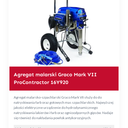
Agregat malarski Graco Mark VII
ProContractor 16Y920
Agregat malarsko-szpachlarski Graco Mark VII służy do do
natryskiwania farb oraz gotowych mas szpachlarskich. Najwyższej
jakości elektryczne urządzenie do hydrodynamicznego
natryskiwania lakierów i farb oraz ognioodpornych gipsów. Nadaje
się również do nakładania powłok antykorozyjnych.