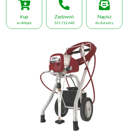
Kup
Zadzwoń
Napisz
w sklepie
531 712 640
do doradcy