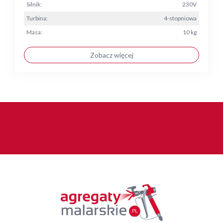
Silnik:
230V
Turbina:
4-stopniowa
Masa:
10 kg
Zobacz więcej