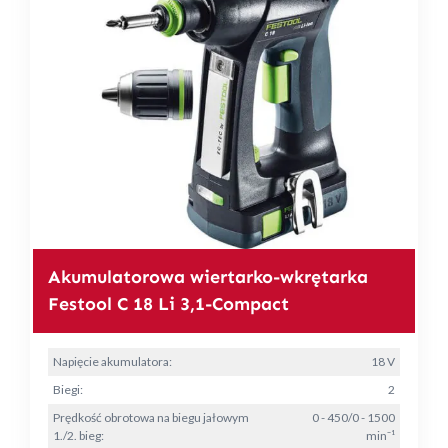
Akumulatorowa wiertarko-wkrętarka
Festool C 18 Li 3,1-Compact
Napięcie akumulatora:
18 V
Biegi:
2
Prędkość obrotowa na biegu jałowym
0 - 450/0 - 1500
1./2. bieg:
min⁻¹