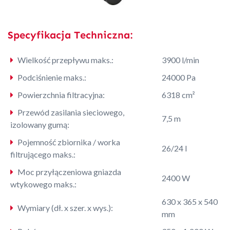
Specyfikacja Techniczna:
Wielkość przepływu maks.:
3900 l/min
Podciśnienie maks.:
24000 Pa
Powierzchnia filtracyjna:
6318 cm²
Przewód zasilania sieciowego,
7,5 m
izolowany gumą:
Pojemność zbiornika / worka
26/24 l
filtrującego maks.:
Moc przyłączeniowa gniazda
2400 W
wtykowego maks.:
630 x 365 x 540
Wymiary (dł. x szer. x wys.):
mm