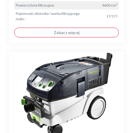
Powierzchnia filtracyjna:
4600 cm²
Pojemność zbiornika / worka filtrującego
17/17 l
maks.:
Zobacz więcej