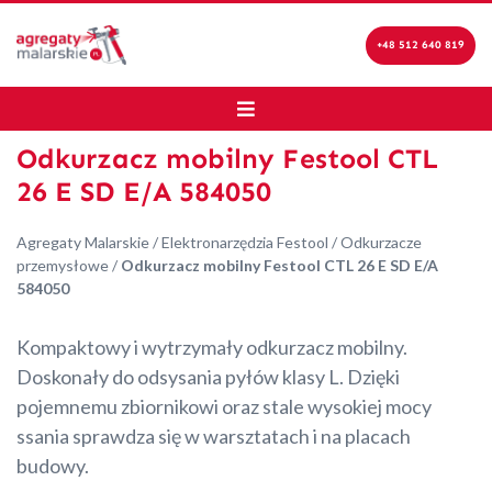
+48 512 640 819
Odkurzacz mobilny Festool CTL
26 E SD E/A 584050
Agregaty Malarskie
/
Elektronarzędzia Festool
/
Odkurzacze
przemysłowe
/
Odkurzacz mobilny Festool CTL 26 E SD E/A
584050
Kompaktowy i wytrzymały odkurzacz mobilny.
Doskonały do odsysania pyłów klasy L. Dzięki
pojemnemu zbiornikowi oraz stale wysokiej mocy
ssania sprawdza się w warsztatach i na placach
budowy.