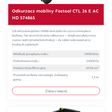
Odkurzacz mobilny Festool CTL 26 E AC
HD 574865
Od odsysania pyłów z elektronarzędzi do czyszczenia placu
budowy. Ten wszechstronny odkurzacz — dzięki wysokiej mocy
ssania i wytrzymałej konstrukcji — da sobie radę nawet przy
trudnych zadaniach.
Wielkość przepływu maks.:
3900 l/min
Podciśnienie maks.:
24000 Pa
Powierzchnia filtracyjna:
6318 cm²
Przewód zasilania sieciowego, izolowany
7,5 m
gumą:
Zobacz więcej