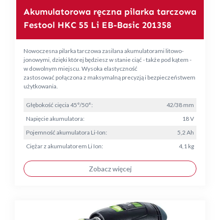
Akumulatorowa ręczna pilarka tarczowa
Festool HKC 55 Li EB-Basic 201358
Nowoczesna pilarka tarczowa zasilana akumulatorami litowo-
jonowymi, dzięki której będziesz w stanie ciąć - także pod kątem -
w dowolnym miejscu. Wysoka elastyczność
zastosować połączona z maksymalną precyzją i bezpieczeństwem
użytkowania.
Głębokość cięcia 45°/50°:
42/38 mm
Napięcie akumulatora:
18 V
Pojemność akumulatora Li-Ion:
5,2 Ah
Ciężar z akumulatorem Li Ion:
4,1 kg
Zobacz więcej