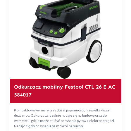
Odkurzacz mobilny Festool CTL 26 E AC
584017
Kompaktowe wymiary przy dużej pojemności, niewielka waga i
duża moc. Odkurzacz idealnie nadaje się na budowę oraz do
warsztatu, gdzie może służyć odsysania pyłów z elektronarzędzi.
Nadaje się do odsysania na mokro i na sucho.