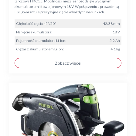
tarczowa HKC 55. Mobilność i niezależność dzięki wydajnym
akumulatorom litowo-jonowym 18 V. W połączeniu z prowadnicą
FSK gwarantuje precyzyjne cięcie w każdych warunkach.
Głębokość cięcia 45°/50°:
42/38 mm
Napięcie akumulatora:
18 V
Pojemność akumulatora Li-Ion:
5,2 Ah
Ciężar z akumulatorem Li Ion:
4,1 kg
Zobacz więcej