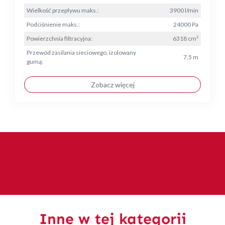
Wielkość przepływu maks.:
3900 l/min
Podciśnienie maks.:
24000 Pa
Powierzchnia filtracyjna:
6318 cm²
Przewód zasilania sieciowego, izolowany
7,5 m
gumą:
Zobacz więcej
Inne w tej kategorii