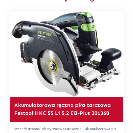
Akumulatorowa ręczna piła tarczowa
Festool HKC 55 Li 5,2 EB-Plus 201360
Wszechstronna i elastyczna w zastosowaniu akumulatorowa piła