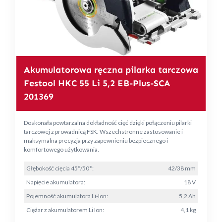
Akumulatorowa ręczna pilarka tarczowa
Festool HKC 55 Li 5,2 EB-Plus-SCA
201369
Doskonała powtarzalna dokładność cięć dzięki połączeniu pilarki
tarczowej z prowadnicą FSK. Wszechstronne zastosowanie i
maksymalna precyzja przy zapewnieniu bezpiecznego i
komfortowego użytkowania.
Głębokość cięcia 45°/50°:
42/38 mm
Napięcie akumulatora:
18 V
Pojemność akumulatora Li-Ion:
5,2 Ah
Ciężar z akumulatorem Li Ion:
4,1 kg