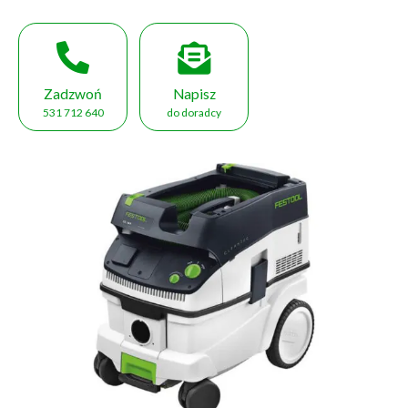
Zadzwoń
Napisz
531 712 640
do doradcy