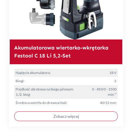
Akumulatorowa wiertarko-wkrętarka
Festool C 18 Li 5,2-Set
Napięcie akumulatora:
18 V
Biegi:
2
Prędkość obrotowa na biegu jałowym
0 - 450/0 - 1500
1./2. bieg:
min⁻¹
Średnica wiertła do drewna/stali:
40/13 mm
Zobacz więcej