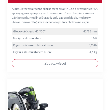
Akumulatorowa ręczna pilarka tarczowa HKC 55 z prowadnicą FSK
- prezyzyjne cięcie przy zachowaniu komfortu i bezpieczeństwa
użytkowania. Mobilność urządzeniu zapewniają akumulatory
litowo-jonowe 18V, a bezszczotkowy silnik efektywne cięcie.
Głębokość cięcia 45°/50°:
42/38 mm
Napięcie akumulatora:
18 V
Pojemność akumulatora Li-Ion:
5,2 Ah
Ciężar z akumulatorem Li Ion:
4,1 kg
Zobacz więcej