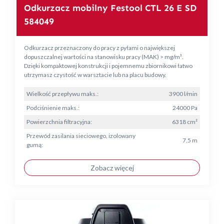
Odkurzacz mobilny Festool CTL 26 E SD
584049
Odkurzacz przeznaczony do pracy z pyłami o największej
dopuszczalnej wartości na stanowisku pracy (MAK) > mg/m³.
Dzięki kompaktowej konstrukcji i pojemnemu zbiornikowi łatwo
utrzymasz czystość w warsztacie lub na placu budowy.
Wielkość przepływu maks.:
3900 l/min
Podciśnienie maks.:
24000 Pa
Powierzchnia filtracyjna:
6318 cm²
Przewód zasilania sieciowego, izolowany
7,5 m
gumą:
Zobacz więcej