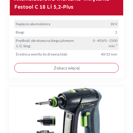
Festool C 18 Li 5,2-Plus
Napięcie akumulatora:
18 V
Biegi:
2
Prędkość obrotowa na biegu jałowym
0 - 450/0 - 1500
1./2. bieg:
min⁻¹
Średnica wiertła do drewna/stali:
40/13 mm
Zobacz więcej